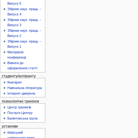
Випуск 5
Збірник наук. праць. -
Випуск 4
Збірник наук. праць. -
Випуск 3
Збірник наук. праць. -
Випуск 2
Збірник наук. праць. -
Випуск 1
Матеріали
конференції
Вимоги до
оформлення статті
студенту/аспіранту
Книгарня
Навчальна література
Інтернет-джерела
психологічні тренінги
Центр тренінгів
Послуги Центру
Балінтовська група
установи
Київський
університет імені