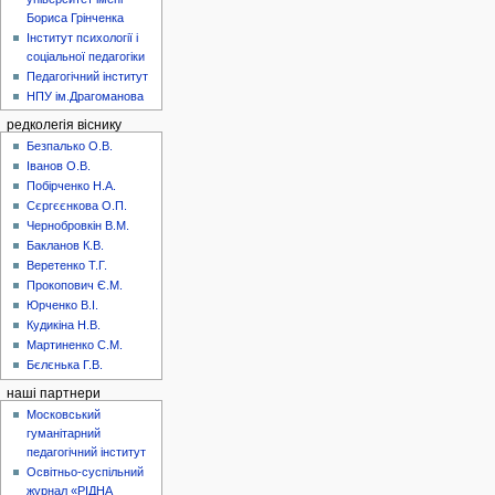
Бориса Грінченка
Інститут психології і
соціальної педагогіки
Педагогічний інститут
НПУ ім.Драгоманова
редколегія віснику
Безпалько О.В.
Іванов О.В.
Побірченко Н.А.
Сєргєєнкова О.П.
Чернобровкін В.М.
Бакланов К.В.
Веретенко Т.Г.
Прокопович Є.М.
Юрченко В.І.
Кудикіна Н.В.
Мартиненко С.М.
Бєлєнька Г.В.
наші партнери
Московський
гуманітарний
педагогічний інститут
Освітньо-суспільний
журнал «РІДНА