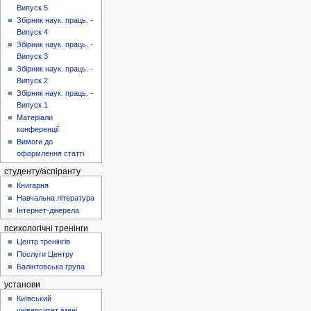
Випуск 5
Збірник наук. праць. -
Випуск 4
Збірник наук. праць. -
Випуск 3
Збірник наук. праць. -
Випуск 2
Збірник наук. праць. -
Випуск 1
Матеріали
конференції
Вимоги до
оформлення статті
студенту/аспіранту
Книгарня
Навчальна література
Інтернет-джерела
психологічні тренінги
Центр тренінгів
Послуги Центру
Балінтовська група
установи
Київський
університет імені