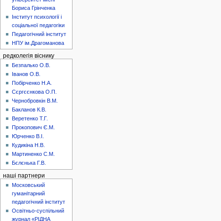
Бориса Грінченка
Інститут психології і
соціальної педагогіки
Педагогічний інститут
НПУ ім.Драгоманова
редколегія віснику
Безпалько О.В.
Іванов О.В.
Побірченко Н.А.
Сєргєєнкова О.П.
Чернобровкін В.М.
Бакланов К.В.
Веретенко Т.Г.
Прокопович Є.М.
Юрченко В.І.
Кудикіна Н.В.
Мартиненко С.М.
Бєлєнька Г.В.
наші партнери
Московський
гуманітарний
педагогічний інститут
Освітньо-суспільний
журнал «РІДНА