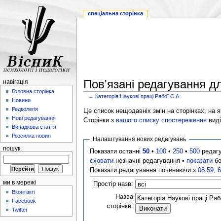
спеціальна сторінка
Пов'язані редагування дл
навігація
Головна сторінка
←
Категорія:Наукові праці Рябої С.А.
Новини
Редколегія
Це список нещодавніх змін на сторінках, на як
Нові редагування
Сторінки з
вашого списку спостереження
виді
Випадкова стаття
Розсилка новин
Налаштування нових редагувань
пошук
Показати останні
50
•
100
•
250
•
500
редаг
сховати
незначні редагування •
показати
бо
Показати редагування починаючи з
08:59, 
ми в мережі
Простір назв:
Вконтакті
Назва
Facebook
сторінки:
Twitter