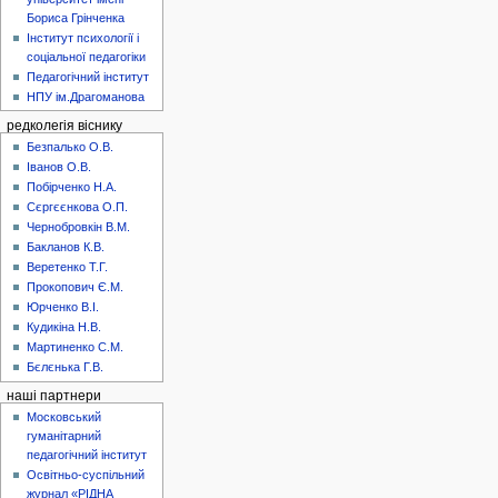
Бориса Грінченка
Інститут психології і
соціальної педагогіки
Педагогічний інститут
НПУ ім.Драгоманова
редколегія віснику
Безпалько О.В.
Іванов О.В.
Побірченко Н.А.
Сєргєєнкова О.П.
Чернобровкін В.М.
Бакланов К.В.
Веретенко Т.Г.
Прокопович Є.М.
Юрченко В.І.
Кудикіна Н.В.
Мартиненко С.М.
Бєлєнька Г.В.
наші партнери
Московський
гуманітарний
педагогічний інститут
Освітньо-суспільний
журнал «РІДНА