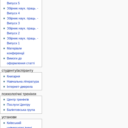
Випуск 5
Збірник наук. праць. -
Випуск 4
Збірник наук. праць. -
Випуск 3
Збірник наук. праць. -
Випуск 2
Збірник наук. праць. -
Випуск 1
Матеріали
конференції
Вимоги до
оформлення статті
студенту/аспіранту
Книгарня
Навчальна література
Інтернет-джерела
психологічні тренінги
Центр тренінгів
Послуги Центру
Балінтовська група
установи
Київський
університет імені