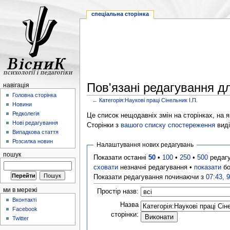
спеціальна сторінка
Пов'язані редагування дл
навігація
Головна сторінка
←
Категорія:Наукові праці Сінельник І.П.
Новини
Редколегія
Це список нещодавніх змін на сторінках, на як
Нові редагування
Сторінки з
вашого списку спостереження
виді
Випадкова стаття
Розсилка новин
Налаштування нових редагувань
пошук
Показати останні
50
•
100
•
250
•
500
редаг
сховати
незначні редагування •
показати
бо
Показати редагування починаючи з
07:43, 
ми в мережі
Простір назв:
Вконтакті
Назва
Facebook
сторінки:
Twitter