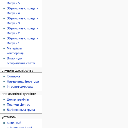
Випуск 5
Збірник наук. праць. -
Випуск 4
Збірник наук. праць. -
Випуск 3
Збірник наук. праць. -
Випуск 2
Збірник наук. праць. -
Випуск 1
Матеріали
конференції
Вимоги до
оформлення статті
студенту/аспіранту
Книгарня
Навчальна література
Інтернет-джерела
психологічні тренінги
Центр тренінгів
Послуги Центру
Балінтовська група
установи
Київський
університет імені