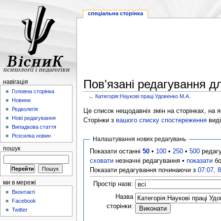
спеціальна сторінка
Пов'язані редагування дл
навігація
Головна сторінка
←
Категорія:Наукові праці Удовенко М.А.
Новини
Редколегія
Це список нещодавніх змін на сторінках, на як
Нові редагування
Сторінки з
вашого списку спостереження
виді
Випадкова стаття
Розсилка новин
Налаштування нових редагувань
пошук
Показати останні
50
•
100
•
250
•
500
редаг
сховати
незначні редагування •
показати
бо
Показати редагування починаючи з
07:07, 
ми в мережі
Простір назв:
Вконтакті
Назва
Facebook
сторінки:
Twitter