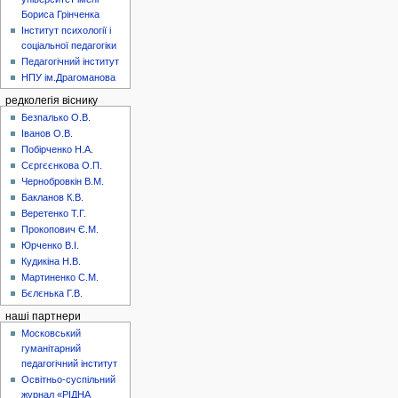
Бориса Грінченка
Інститут психології і
соціальної педагогіки
Педагогічний інститут
НПУ ім.Драгоманова
редколегія віснику
Безпалько О.В.
Іванов О.В.
Побірченко Н.А.
Сєргєєнкова О.П.
Чернобровкін В.М.
Бакланов К.В.
Веретенко Т.Г.
Прокопович Є.М.
Юрченко В.І.
Кудикіна Н.В.
Мартиненко С.М.
Бєлєнька Г.В.
наші партнери
Московський
гуманітарний
педагогічний інститут
Освітньо-суспільний
журнал «РІДНА