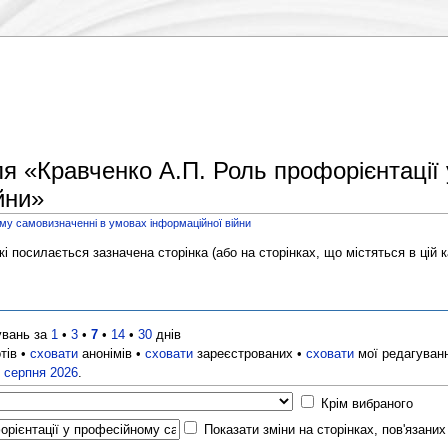
ля «Кравченко А.П. Роль профорієнтації
йни»
ому самовизначенні в умовах інформаційної війни
і посилається зазначена сторінка (або на сторінках, що містяться в цій ка
увань за
1
•
3
•
7
•
14
•
30
днів
тів •
сховати
анонімів •
сховати
зареєстрованих •
сховати
мої редагуван
7 серпня 2026
.
Крім вибраного
Показати зміни на сторінках, пов'язани