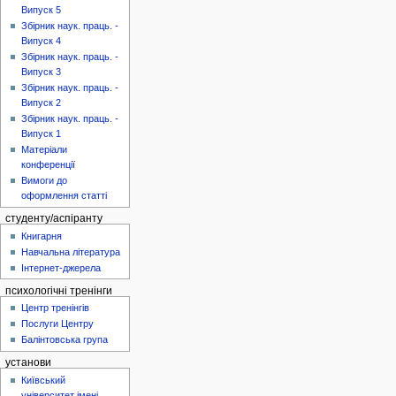
Випуск 5
Збірник наук. праць. -
Випуск 4
Збірник наук. праць. -
Випуск 3
Збірник наук. праць. -
Випуск 2
Збірник наук. праць. -
Випуск 1
Матеріали
конференції
Вимоги до
оформлення статті
студенту/аспіранту
Книгарня
Навчальна література
Інтернет-джерела
психологічні тренінги
Центр тренінгів
Послуги Центру
Балінтовська група
установи
Київський
університет імені