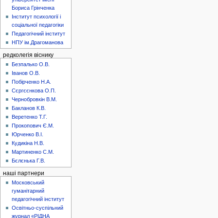
Бориса Грінченка
Інститут психології і
соціальної педагогіки
Педагогічний інститут
НПУ ім.Драгоманова
редколегія віснику
Безпалько О.В.
Іванов О.В.
Побірченко Н.А.
Сєргєєнкова О.П.
Чернобровкін В.М.
Бакланов К.В.
Веретенко Т.Г.
Прокопович Є.М.
Юрченко В.І.
Кудикіна Н.В.
Мартиненко С.М.
Бєлєнька Г.В.
наші партнери
Московський
гуманітарний
педагогічний інститут
Освітньо-суспільний
журнал «РІДНА