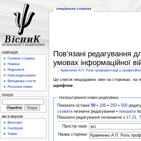
спеціальна сторінка
Пов'язані редагування д
навігація
Головна сторінка
умовах інформаційної ві
Новини
Редколегія
←
Кравченко А.П. Роль профорієнтації у професійн
Нові редагування
Це список нещодавніх змін на сторінках, на як
Випадкова стаття
шрифтом
.
Розсилка новин
пошук
Налаштування нових редагувань
Показати останні
50
•
100
•
250
•
500
редаг
сховати
незначні редагування •
показати
бо
ми в мережі
Показати редагування починаючи з
17:21, 
Вконтакті
Простір назв:
Facebook
Twitter
Назва сторінки: