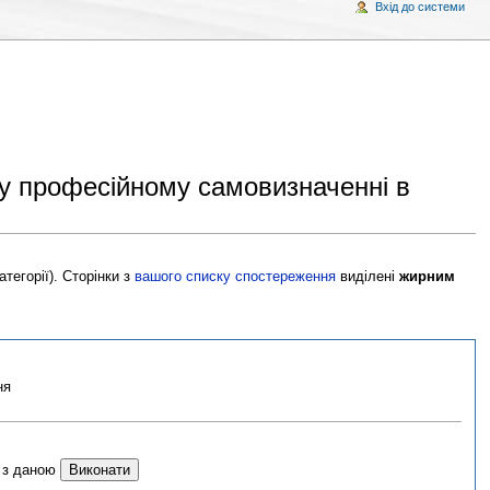
Вхід до системи
 у професійному самовизначенні в
тегорії). Сторінки з
вашого списку спостереження
виділені
жирним
ня
х з даною