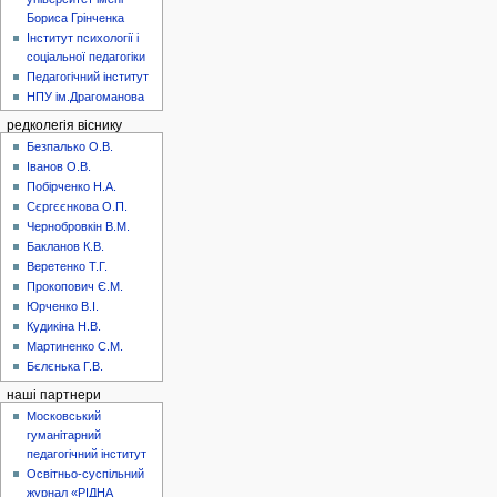
Бориса Грінченка
Інститут психології і
соціальної педагогіки
Педагогічний інститут
НПУ ім.Драгоманова
редколегія віснику
Безпалько О.В.
Іванов О.В.
Побірченко Н.А.
Сєргєєнкова О.П.
Чернобровкін В.М.
Бакланов К.В.
Веретенко Т.Г.
Прокопович Є.М.
Юрченко В.І.
Кудикіна Н.В.
Мартиненко С.М.
Бєлєнька Г.В.
наші партнери
Московський
гуманітарний
педагогічний інститут
Освітньо-суспільний
журнал «РІДНА