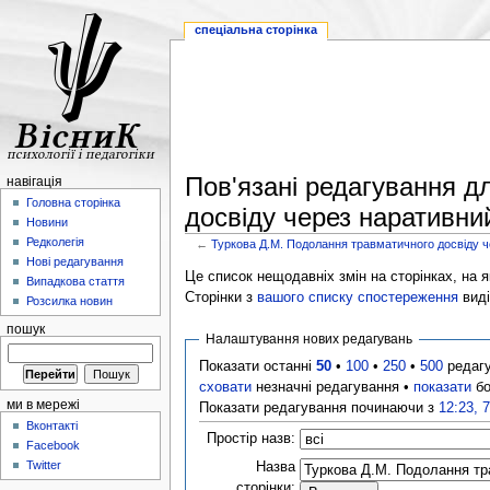
спеціальна сторінка
Пов'язані редагування д
навігація
Головна сторінка
досвіду через наративний
Новини
Редколегія
←
Туркова Д.М. Подолання травматичного досвіду ч
Нові редагування
Це список нещодавніх змін на сторінках, на як
Випадкова стаття
Сторінки з
вашого списку спостереження
виді
Розсилка новин
пошук
Налаштування нових редагувань
Показати останні
50
•
100
•
250
•
500
редаг
сховати
незначні редагування •
показати
бо
ми в мережі
Показати редагування починаючи з
12:23, 
Вконтакті
Простір назв:
Facebook
Twitter
Назва
сторінки: