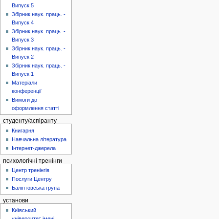
Випуск 5
Збірник наук. праць. -
Випуск 4
Збірник наук. праць. -
Випуск 3
Збірник наук. праць. -
Випуск 2
Збірник наук. праць. -
Випуск 1
Матеріали
конференції
Вимоги до
оформлення статті
студенту/аспіранту
Книгарня
Навчальна література
Інтернет-джерела
психологічні тренінги
Центр тренінгів
Послуги Центру
Балінтовська група
установи
Київський
університет імені