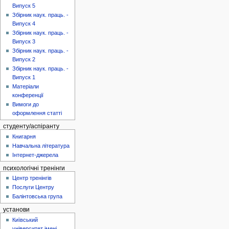
Випуск 5
Збірник наук. праць. -
Випуск 4
Збірник наук. праць. -
Випуск 3
Збірник наук. праць. -
Випуск 2
Збірник наук. праць. -
Випуск 1
Матеріали
конференції
Вимоги до
оформлення статті
студенту/аспіранту
Книгарня
Навчальна література
Інтернет-джерела
психологічні тренінги
Центр тренінгів
Послуги Центру
Балінтовська група
установи
Київський
університет імені