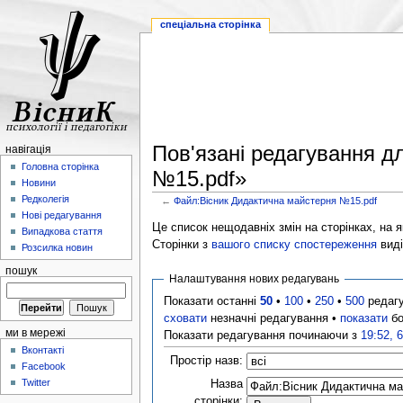
спеціальна сторінка
Пов'язані редагування д
навігація
Головна сторінка
№15.pdf»
Новини
Редколегія
←
Файл:Вісник Дидактична майстерня №15.pdf
Нові редагування
Це список нещодавніх змін на сторінках, на як
Випадкова стаття
Сторінки з
вашого списку спостереження
виді
Розсилка новин
пошук
Налаштування нових редагувань
Показати останні
50
•
100
•
250
•
500
редаг
сховати
незначні редагування •
показати
бо
ми в мережі
Показати редагування починаючи з
19:52, 
Вконтакті
Простір назв:
Facebook
Twitter
Назва
сторінки: