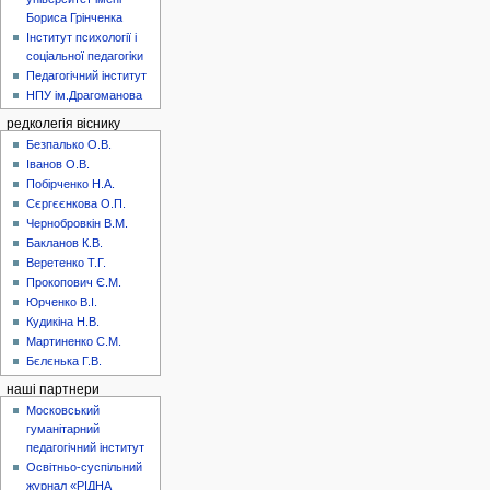
Бориса Грінченка
Інститут психології і
соціальної педагогіки
Педагогічний інститут
НПУ ім.Драгоманова
редколегія віснику
Безпалько О.В.
Іванов О.В.
Побірченко Н.А.
Сєргєєнкова О.П.
Чернобровкін В.М.
Бакланов К.В.
Веретенко Т.Г.
Прокопович Є.М.
Юрченко В.І.
Кудикіна Н.В.
Мартиненко С.М.
Бєлєнька Г.В.
наші партнери
Московський
гуманітарний
педагогічний інститут
Освітньо-суспільний
журнал «РІДНА