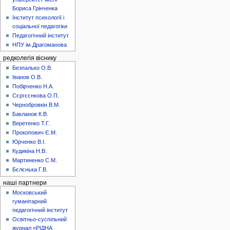
Бориса Грінченка
Інститут психології і
соціальної педагогіки
Педагогічний інститут
НПУ ім.Драгоманова
редколегія віснику
Безпалько О.В.
Іванов О.В.
Побірченко Н.А.
Сєргєєнкова О.П.
Чернобровкін В.М.
Бакланов К.В.
Веретенко Т.Г.
Прокопович Є.М.
Юрченко В.І.
Кудикіна Н.В.
Мартиненко С.М.
Бєлєнька Г.В.
наші партнери
Московський
гуманітарний
педагогічний інститут
Освітньо-суспільний
журнал «РІДНА