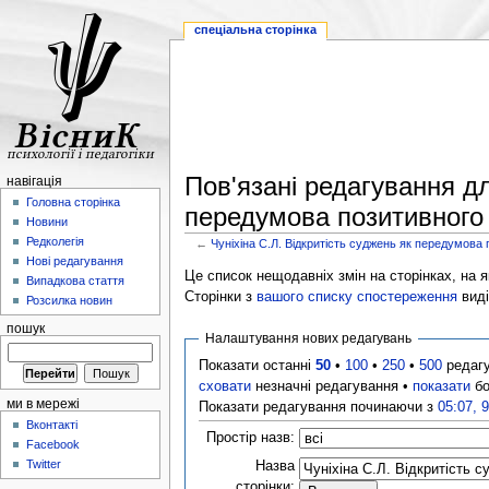
спеціальна сторінка
Пов'язані редагування дл
навігація
Головна сторінка
передумова позитивного 
Новини
Редколегія
←
Чуніхіна С.Л. Відкритість суджень як передумова 
Нові редагування
Це список нещодавніх змін на сторінках, на як
Випадкова стаття
Сторінки з
вашого списку спостереження
виді
Розсилка новин
пошук
Налаштування нових редагувань
Показати останні
50
•
100
•
250
•
500
редаг
сховати
незначні редагування •
показати
бо
ми в мережі
Показати редагування починаючи з
05:07, 
Вконтакті
Простір назв:
Facebook
Twitter
Назва
сторінки: