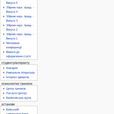
Випуск 5
Збірник наук. праць. -
Випуск 4
Збірник наук. праць. -
Випуск 3
Збірник наук. праць. -
Випуск 2
Збірник наук. праць. -
Випуск 1
Матеріали
конференції
Вимоги до
оформлення статті
студенту/аспіранту
Книгарня
Навчальна література
Інтернет-джерела
психологічні тренінги
Центр тренінгів
Послуги Центру
Балінтовська група
установи
Київський
університет імені