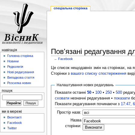
спеціальна сторінка
Пов'язані редагування д
навігація
Головна сторінка
←
Facebook
Новини
Редколегія
Це список нещодавніх змін на сторінках, на як
Нові редагування
Сторінки з
вашого списку спостереження
виді
Випадкова стаття
Розсилка новин
Налаштування нових редагувань
пошук
Показати останні
50
•
100
•
250
•
500
редаг
сховати
незначні редагування •
показати
бо
Показати редагування починаючи з
17:47, 
ми в мережі
Простір назв:
Вконтакті
Назва
Facebook
сторінки:
Twitter