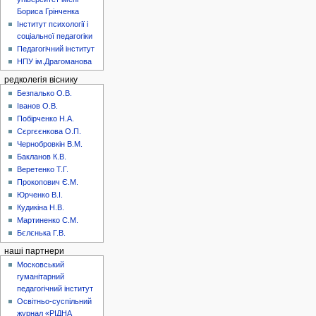
Бориса Грінченка
Інститут психології і
соціальної педагогіки
Педагогічний інститут
НПУ ім.Драгоманова
редколегія віснику
Безпалько О.В.
Іванов О.В.
Побірченко Н.А.
Сєргєєнкова О.П.
Чернобровкін В.М.
Бакланов К.В.
Веретенко Т.Г.
Прокопович Є.М.
Юрченко В.І.
Кудикіна Н.В.
Мартиненко С.М.
Бєлєнька Г.В.
наші партнери
Московський
гуманітарний
педагогічний інститут
Освітньо-суспільний
журнал «РІДНА