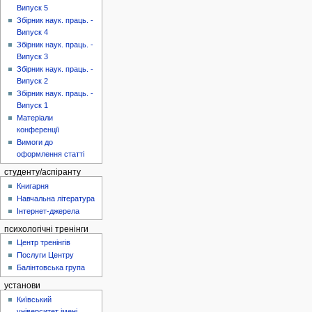
Випуск 5
Збірник наук. праць. -
Випуск 4
Збірник наук. праць. -
Випуск 3
Збірник наук. праць. -
Випуск 2
Збірник наук. праць. -
Випуск 1
Матеріали
конференції
Вимоги до
оформлення статті
студенту/аспіранту
Книгарня
Навчальна література
Інтернет-джерела
психологічні тренінги
Центр тренінгів
Послуги Центру
Балінтовська група
установи
Київський
університет імені