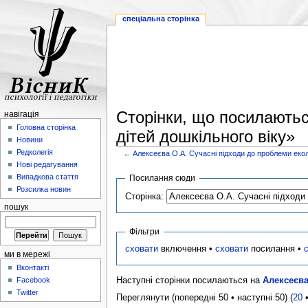
спеціальна сторінка
Сторінки, що посилаютьс
навігація
Головна сторінка
дітей дошкільного віку»
Новини
Редколегія
←
Алексеєва О.А. Cучасні підходи до проблеми екол
Нові редагування
Випадкова стаття
Посилання сюди
Розсилка новин
Сторінка:
пошук
Фільтри
сховати
включення •
сховати
посилання •
ми в мережі
Вконтакті
Наступні сторінки посилаються на
Алексеєва
Facebook
Twitter
Переглянути (попередні 50 • наступні 50) (
20