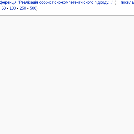
еренція "Реалізація особистісно-компетентнісного підходу..."
(
← посила
•
50
•
100
•
250
•
500
).