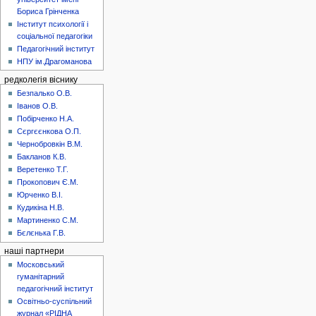
Бориса Грінченка
Інститут психології і
соціальної педагогіки
Педагогічний інститут
НПУ ім.Драгоманова
редколегія віснику
Безпалько О.В.
Іванов О.В.
Побірченко Н.А.
Сєргєєнкова О.П.
Чернобровкін В.М.
Бакланов К.В.
Веретенко Т.Г.
Прокопович Є.М.
Юрченко В.І.
Кудикіна Н.В.
Мартиненко С.М.
Бєлєнька Г.В.
наші партнери
Московський
гуманітарний
педагогічний інститут
Освітньо-суспільний
журнал «РІДНА