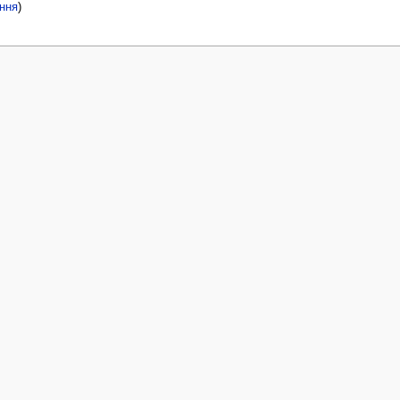
ння
)