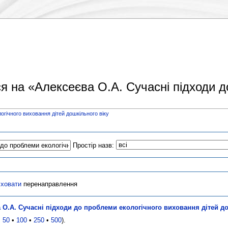
я на «Алексеєва О.А. Cучасні підходи д
огічного виховання дітей дошкільного віку
Простір назв:
сховати
перенаправлення
 О.А. Cучасні підходи до проблеми екологічного виховання дітей д
•
50
•
100
•
250
•
500
).