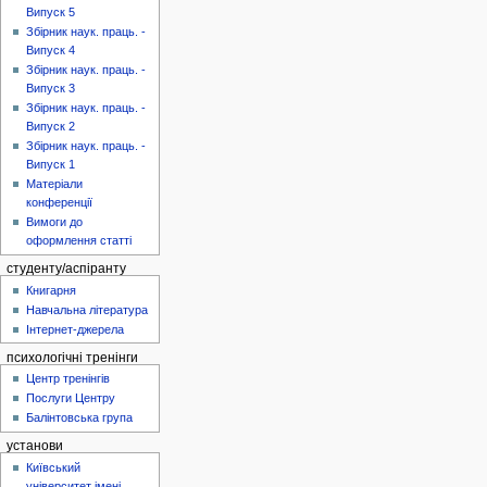
Випуск 5
Збірник наук. праць. -
Випуск 4
Збірник наук. праць. -
Випуск 3
Збірник наук. праць. -
Випуск 2
Збірник наук. праць. -
Випуск 1
Матеріали
конференції
Вимоги до
оформлення статті
студенту/аспіранту
Книгарня
Навчальна література
Інтернет-джерела
психологічні тренінги
Центр тренінгів
Послуги Центру
Балінтовська група
установи
Київський
університет імені