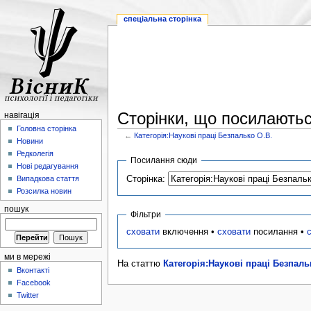
спеціальна сторінка
Сторінки, що посилаютьс
навігація
Головна сторінка
←
Категорія:Наукові праці Безпалько О.В.
Новини
Редколегія
Посилання сюди
Нові редагування
Сторінка:
Випадкова стаття
Розсилка новин
пошук
Фільтри
сховати
включення •
сховати
посилання •
ми в мережі
На статтю
Категорія:Наукові праці Безпаль
Вконтакті
Facebook
Twitter