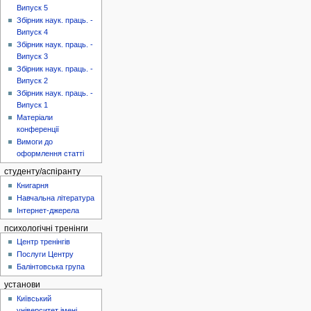
Випуск 5
Збірник наук. праць. -
Випуск 4
Збірник наук. праць. -
Випуск 3
Збірник наук. праць. -
Випуск 2
Збірник наук. праць. -
Випуск 1
Матеріали
конференції
Вимоги до
оформлення статті
студенту/аспіранту
Книгарня
Навчальна література
Інтернет-джерела
психологічні тренінги
Центр тренінгів
Послуги Центру
Балінтовська група
установи
Київський
університет імені