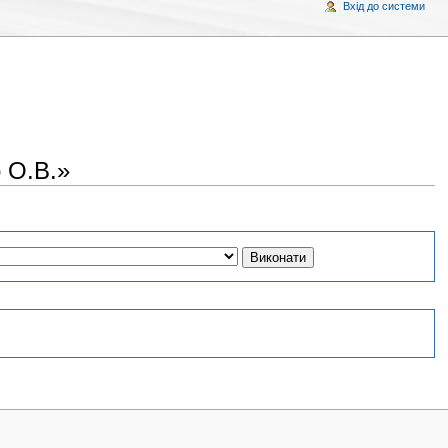
Вхід до системи
 О.В.»