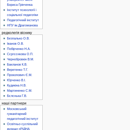
Бориса Грінченка
Інститут психології і
соціальної педагогіки
Педагогічний інститут
НПУ ім.Драгоманова
редколегія віснику
Безпалько О.В.
Іванов О.В.
Побірченко Н.А.
Сєргєєнкова О.П.
Чернобровкін В.М.
Бакланов К.В.
Веретенко Т.Г.
Прокопович Є.М.
Юрченко В.І.
Кудикіна Н.В.
Мартиненко С.М.
Бєлєнька Г.В.
наші партнери
Московський
гуманітарний
педагогічний інститут
Освітньо-суспільний
журнал «РІДНА