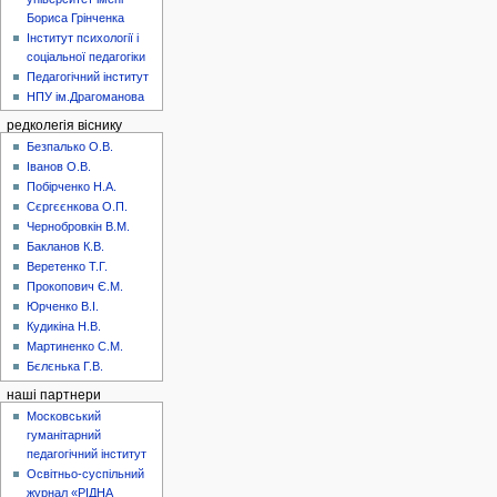
Бориса Грінченка
Інститут психології і
соціальної педагогіки
Педагогічний інститут
НПУ ім.Драгоманова
редколегія віснику
Безпалько О.В.
Іванов О.В.
Побірченко Н.А.
Сєргєєнкова О.П.
Чернобровкін В.М.
Бакланов К.В.
Веретенко Т.Г.
Прокопович Є.М.
Юрченко В.І.
Кудикіна Н.В.
Мартиненко С.М.
Бєлєнька Г.В.
наші партнери
Московський
гуманітарний
педагогічний інститут
Освітньо-суспільний
журнал «РІДНА