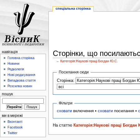
спеціальна сторінка
Сторінки, що посилаютьс
навігація
Головна сторінка
←
Категорія:Наукові праці Богдан Ю.С.
Новини
Редколегія
Посилання сюди
Нові редагування
Сторінка:
Випадкова стаття
Розсилка новин
пошук
Фільтри
сховати
включення •
сховати
посилання •
ми в мережі
Вконтакті
На статтю
Категорія:Наукові праці Богдан 
Facebook
Twitter