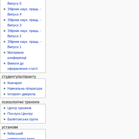
Випуск 5
Збірник наук. праць. -
Випуск 4
Збірник наук. праць. -
Випуск 3
Збірник наук. праць. -
Випуск 2
Збірник наук. праць. -
Випуск 1
Матеріали
конференції
Вимоги до
оформлення статті
студенту/аспіранту
Книгарня
Навчальна література
Інтернет-джерела
психологічні тренінги
Центр тренінгів
Послуги Центру
Балінтовська група
установи
Київський
університет імені