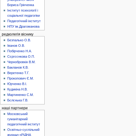
Бориса Грінченка
Інститут психології і
соціальної педагогіки
Педагогічний інститут
НПУ ім.Драгоманова
редколегія віснику
Безпалько О.В.
Іванов О.В.
Побірченко Н.А.
Сєргєєнкова О.П.
Чернобровкін В.М.
Бакланов К.В.
Веретенко Т.Г.
Прокопович Є.М.
Юрченко В.І.
Кудикіна Н.В.
Мартиненко С.М.
Бєлєнька Г.В.
наші партнери
Московський
гуманітарний
педагогічний інститут
Освітньо-суспільний
журнал «РІДНА