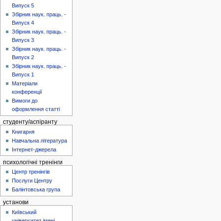
Випуск 5
Збірник наук. праць. -
Випуск 4
Збірник наук. праць. -
Випуск 3
Збірник наук. праць. -
Випуск 2
Збірник наук. праць. -
Випуск 1
Матеріали
конференції
Вимоги до
оформлення статті
студенту/аспіранту
Книгарня
Навчальна література
Інтернет-джерела
психологічні тренінги
Центр тренінгів
Послуги Центру
Балінтовська група
установи
Київський
університет імені