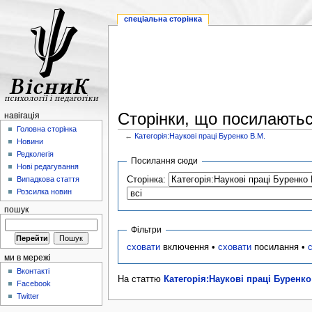
спеціальна сторінка
Сторінки, що посилаютьс
навігація
Головна сторінка
←
Категорія:Наукові праці Буренко В.М.
Новини
Редколегія
Посилання сюди
Нові редагування
Сторінка:
Випадкова стаття
Розсилка новин
пошук
Фільтри
сховати
включення •
сховати
посилання •
ми в мережі
Вконтакті
На статтю
Категорія:Наукові праці Буренко
Facebook
Twitter