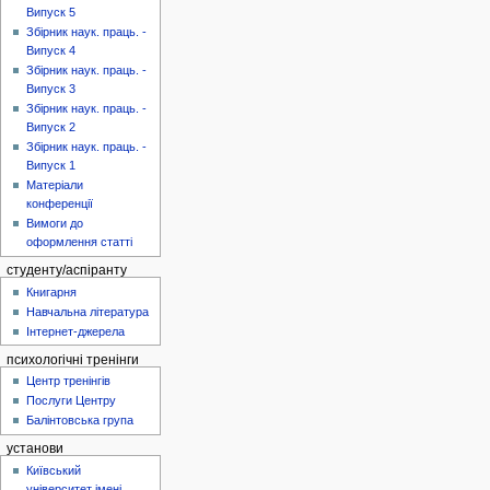
Випуск 5
Збірник наук. праць. -
Випуск 4
Збірник наук. праць. -
Випуск 3
Збірник наук. праць. -
Випуск 2
Збірник наук. праць. -
Випуск 1
Матеріали
конференції
Вимоги до
оформлення статті
студенту/аспіранту
Книгарня
Навчальна література
Інтернет-джерела
психологічні тренінги
Центр тренінгів
Послуги Центру
Балінтовська група
установи
Київський
університет імені