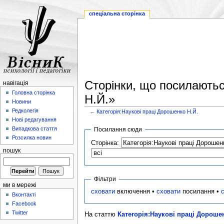
спеціальна сторінка
Сторінки, що посилаютьс
навігація
Головна сторінка
Н.Й.»
Новини
Редколегія
←
Категорія:Наукові праці Дорошенко Н.Й.
Нові редагування
Випадкова стаття
Посилання сюди
Розсилка новин
Сторінка:
пошук
Фільтри
ми в мережі
сховати
включення •
сховати
посилання •
Вконтакті
Facebook
Twitter
На статтю
Категорія:Наукові праці Дороше