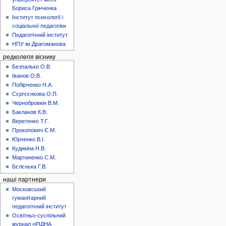
Бориса Грінченка
Інститут психології і
соціальної педагогіки
Педагогічний інститут
НПУ ім.Драгоманова
редколегія віснику
Безпалько О.В.
Іванов О.В.
Побірченко Н.А.
Сєргєєнкова О.П.
Чернобровкін В.М.
Бакланов К.В.
Веретенко Т.Г.
Прокопович Є.М.
Юрченко В.І.
Кудикіна Н.В.
Мартиненко С.М.
Бєлєнька Г.В.
наші партнери
Московський
гуманітарний
педагогічний інститут
Освітньо-суспільний
журнал «РІДНА