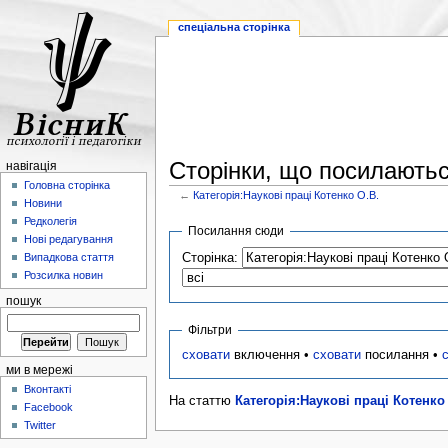
спеціальна сторінка
Сторінки, що посилаються
навігація
Головна сторінка
←
Категорія:Наукові праці Котенко О.В.
Новини
Редколегія
Посилання сюди
Нові редагування
Сторінка:
Випадкова стаття
Розсилка новин
пошук
Фільтри
сховати
включення •
сховати
посилання •
ми в мережі
Вконтакті
На статтю
Категорія:Наукові праці Котенко
Facebook
Twitter