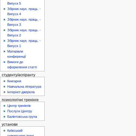
Випуск 5
Збірник наук. праць. -
Випуск 4
Збірник наук. праць. -
Випуск 3
Збірник наук. праць. -
Випуск 2
Збірник наук. праць. -
Випуск 1
Матеріали
конференції
Вимоги до
оформлення статті
студенту/аспіранту
Книгарня
Навчальна література
Інтернет-джерела
психологічні тренінги
Центр тренінгів
Послуги Центру
Балінтовська група
установи
Київський
університет імені