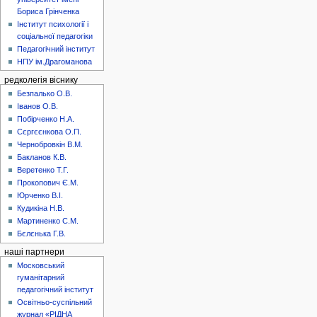
Бориса Грінченка
Інститут психології і
соціальної педагогіки
Педагогічний інститут
НПУ ім.Драгоманова
редколегія віснику
Безпалько О.В.
Іванов О.В.
Побірченко Н.А.
Сєргєєнкова О.П.
Чернобровкін В.М.
Бакланов К.В.
Веретенко Т.Г.
Прокопович Є.М.
Юрченко В.І.
Кудикіна Н.В.
Мартиненко С.М.
Бєлєнька Г.В.
наші партнери
Московський
гуманітарний
педагогічний інститут
Освітньо-суспільний
журнал «РІДНА