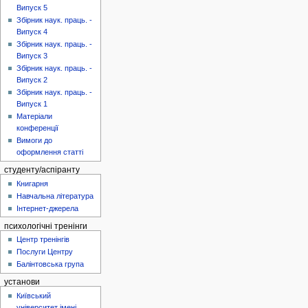
Випуск 5
Збірник наук. праць. -
Випуск 4
Збірник наук. праць. -
Випуск 3
Збірник наук. праць. -
Випуск 2
Збірник наук. праць. -
Випуск 1
Матеріали
конференції
Вимоги до
оформлення статті
студенту/аспіранту
Книгарня
Навчальна література
Інтернет-джерела
психологічні тренінги
Центр тренінгів
Послуги Центру
Балінтовська група
установи
Київський
університет імені