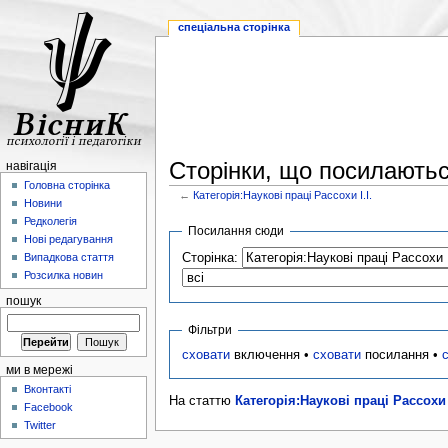
спеціальна сторінка
Сторінки, що посилаються
навігація
Головна сторінка
←
Категорія:Наукові праці Рассохи І.І.
Новини
Редколегія
Посилання сюди
Нові редагування
Сторінка:
Випадкова стаття
Розсилка новин
пошук
Фільтри
сховати
включення •
сховати
посилання •
ми в мережі
Вконтакті
На статтю
Категорія:Наукові праці Рассохи І
Facebook
Twitter