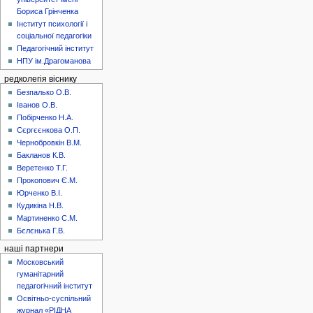
Бориса Грінченка
Інститут психології і
соціальної педагогіки
Педагогічний інститут
НПУ ім.Драгоманова
редколегія віснику
Безпалько О.В.
Іванов О.В.
Побірченко Н.А.
Сєргєєнкова О.П.
Чернобровкін В.М.
Бакланов К.В.
Веретенко Т.Г.
Прокопович Є.М.
Юрченко В.І.
Кудикіна Н.В.
Мартиненко С.М.
Бєлєнька Г.В.
наші партнери
Московський
гуманітарний
педагогічний інститут
Освітньо-суспільний
журнал «РІДНА