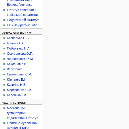
Бориса Грінченка
Інститут психології і
соціальної педагогіки
Педагогічний інститут
НПУ ім.Драгоманова
редколегія віснику
Безпалько О.В.
Іванов О.В.
Побірченко Н.А.
Сєргєєнкова О.П.
Чернобровкін В.М.
Бакланов К.В.
Веретенко Т.Г.
Прокопович Є.М.
Юрченко В.І.
Кудикіна Н.В.
Мартиненко С.М.
Бєлєнька Г.В.
наші партнери
Московський
гуманітарний
педагогічний інститут
Освітньо-суспільний
журнал «РІДНА