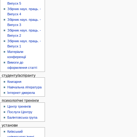
Випуск 5
Збірник наук. праць. -
Випуск 4
Збірник наук. праць. -
Випуск 3
Збірник наук. праць. -
Випуск 2
Збірник наук. праць. -
Випуск 1
Матеріали
конференції
Вимоги до
оформлення статті
студенту/аспіранту
Книгарня
Навчальна література
Інтернет-джерела
психологічні тренінги
Центр тренінгів
Послуги Центру
Балінтовська група
установи
Київський
університет імені