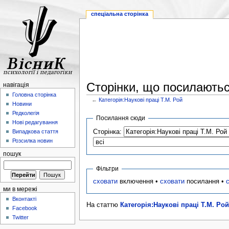
спеціальна сторінка
Сторінки, що посилаються
навігація
Головна сторінка
←
Категорія:Наукові праці Т.М. Рой
Новини
Редколегія
Посилання сюди
Нові редагування
Сторінка:
Випадкова стаття
Розсилка новин
пошук
Фільтри
сховати
включення •
сховати
посилання •
ми в мережі
Вконтакті
На статтю
Категорія:Наукові праці Т.М. Рой
Facebook
Twitter