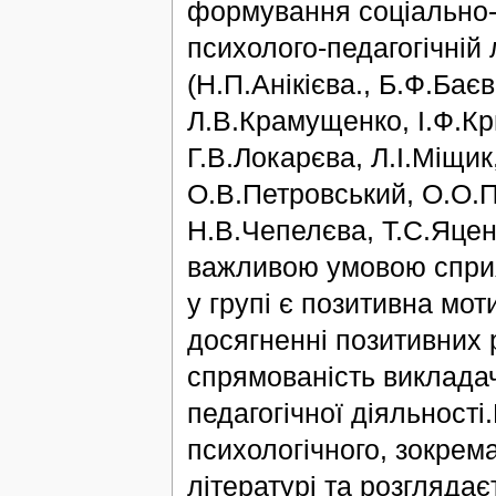
формування соціально-
психолого-педагогічній
(Н.П.Анікієва., Б.Ф.Бає
Л.В.Крамущенко, І.Ф.Кр
Г.В.Локарєва, Л.І.Міщик
О.В.Петровський, О.О.П
Н.В.Чепелєва, Т.С.Яценк
важливою умовою сприя
у групі є позитивна мот
досягненні позитивних 
спрямованість виклада
педагогічної діяльності
психологічного, зокрема
літературі та розглядає