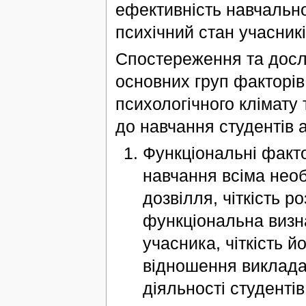
ефективність навчально
психічний стан учасник
Спостереження та досл
основних груп факторів
психологічного клімату 
до навчання студентів 
Функціональні факто
навчання всіма нео
дозвілля, чіткість р
функціональна визна
учасника, чіткість й
відношення викладач
діяльності студентів