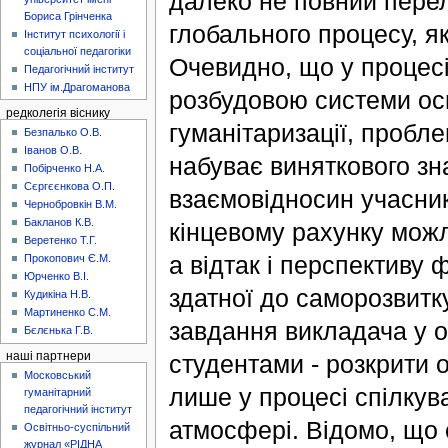
далеко не повний перел
Бориса Грінченка
глобального процесу, я
Інститут психології і
соціальної педагогіки
Очевидно, що у процесі 
Педагогічний інститут
НПУ ім.Драгоманова
розбудовою системи осв
редколегія віснику
гуманітаризації, пробл
Безпалько О.В.
Іванов О.В.
набуває виняткового зна
Побірченко Н.А.
Сєргєєнкова О.П.
взаємовідносин учасник
Чернобровкін В.М.
Бакланов К.В.
кінцевому рахунку можл
Веретенко Т.Г.
а відтак і перспективу 
Прокопович Є.М.
Юрченко В.І.
здатної до саморозвитк
Кудикіна Н.В.
Мартиненко С.М.
завдання викладача у ос
Бєлєнька Г.В.
студентами - розкрити 
наші партнери
Московський
лише у процесі спілкув
гуманітарний
педагогічний інститут
атмосфері. Відомо, що 
Освітньо-суспільний
журнал «РІДНА