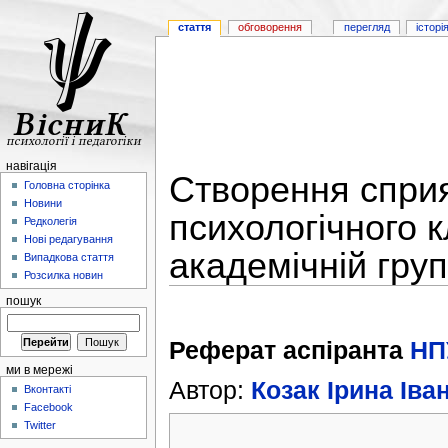
стаття
обговорення
перегляд
історі
навігація
Створення сприя
Головна сторінка
Новини
психологічного к
Редколегія
Нові редагування
академічній групі
Випадкова стаття
Розсилка новин
пошук
Реферат аспіранта
НП
ми в мережі
Автор:
Козак Ірина Іва
Вконтакті
Facebook
Twitter