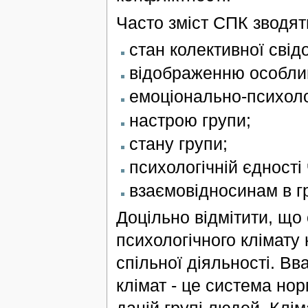
Часто зміст СПК зводят
стан колективної свід
відображенню особлив
емоціонально-психоло
настрою групи;
стану групи;
психологічній єдності 
взаємовідносинам в г
Доцільно відмітити, що
психологічного клімату
спільної діяльності. В
клімат - це система но
даній групі людей. Клі