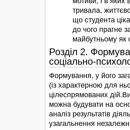
мотиви, і в яких
тривала, життєво
що студента ціка
до чого прагне за
майбутньому як 
Розділ 2. Формува
соціально-психолог
Формування, у його зага
(із характерною для нь
цілеспрямованих дій.Ви
можна будувати на осно
аналіз результатів діял
узагальнення незалежни