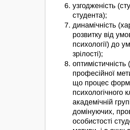
узгодженість (сту
студента);
динамічність (х
розвитку від умо
психології) до у
зрілості);
оптимістичність 
професійної мети
що процес форму
психологічного к
академічній груп
домінуючих, пров
особистості студ