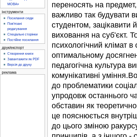
переносять на предмет,
МОВА»
інструменти
важливо так будувати ви
Посилання сюди
студентом, зацікавити й
Пов'язані
редагування
виховання на суб'єкт. Т
Спеціальні сторінки
Постійне посилання
психологічний клімат в 
друк/експорт
оптимальному досягнен
Створення книги
Завантажити як PDF
педагогічна культура вик
Версія до друку
реклама
комунікативні уміння.Во
до проблематики соціал
упродовж останнього ча
обставин як теоретичног
це пояснюється внутріш
до цього зміною ракурс
принципів, а з іншого -