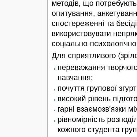
методів, що потребують
опитування, анкетуванн
спостереженні та бесід
використовувати непрям
соціально-психологічног
Для сприятливого (зріло
переважання творчого
навчання;
почуття групової згурт
високий рівень підгото
гарні взаємозв'язки м
рівномірність розподі
кожного студента груп