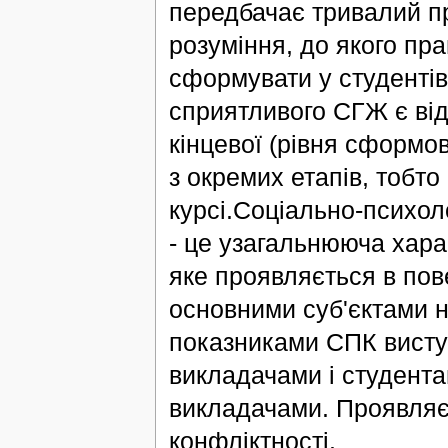
передбачає тривалий пр
розуміння, до якого пра
сформувати у студентів
сприятливого СГЖ є від
кінцевої (рівня сформо
з окремих етапів, тобт
курсі.Соціально-психоло
- це узагальнююча хара
яке проявляється в пове
основними суб'єктами н
показниками СПК висту
викладачами і студента
викладачами. Проявляєть
конфліктності.