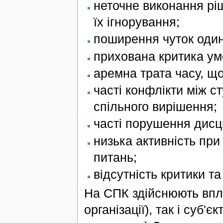
неточне виконання рі
їх ігнорування;
поширення чуток один
прихована критика ум
аремна трата часу, щ
часті конфлікти між с
спільного вирішення;
часті порушення дисц
низька активність при
питань;
відсутність критики т
На СПК здійснюють впли
організації), так і суб'