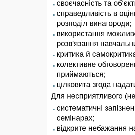
своєчасність та об'єк
справедливість в оцінц
розподіл винагороди;
використання можлив
розв'язання навчальни
критика й самокритик
колективне обговорен
приймаються;
цілковита згода нада
Для несприятливого (не
систематичні запізнен
семінарах;
відкрите небажання н