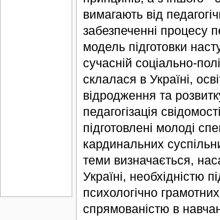
вимагають від педагогіч
забезпеченні процесу п
модель підготовки насту
сучасній соціально-політ
склалася в Україні, осв
відродження та розвитк
педагогізація свідомост
підготовлені молоді сп
кардинальних суспільни
теми визначається, на
Україні, необхідністю п
психологічно грамотних
спрямованістю в навчан