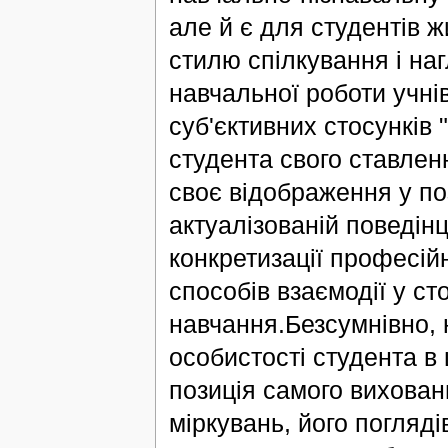
але й є для студентів 
стилю спілкування і на
навчальної роботи учні
суб'єктивних стосунків
студента свого ставлен
своє відображення у поз
актуалізованій поведінці
конкретизації професійн
способів взаємодії у ст
навчання.Безсумнівно,
особистості студента в
позиція самого вихован
міркувань, його поглядів