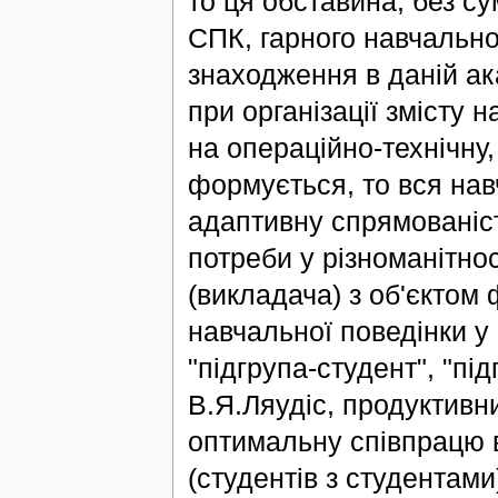
то ця обставина, без су
СПК, гарного навчально
знаходження в даній ак
при організації змісту 
на операційно-технічну,
формується, то вся нав
адаптивну спрямованість
потреби у різноманітно
(викладача) з об'єктом 
навчальної поведінки у 
"підгрупа-студент", "під
В.Я.Ляудіс, продуктивни
оптимальну співпрацю в
(студентів з студентами