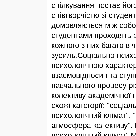
спілкування постає йог
співтворчістю зі студен
домовляються між собо
студентами проходять рі
кожного з них багато в 
зусиль.Соціально-псих
психологічною характе
взаємовідносин та ступі
навчального процесу р
колективу академічної г
схожі категорії: "соціа
психологічний клімат", 
атмосфера колективу".
психологічний клімат".