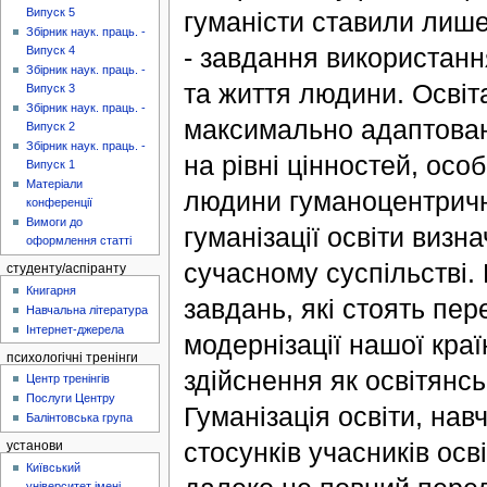
Випуск 5
гуманісти ставили лише
Збірник наук. праць. -
- завдання використанн
Випуск 4
Збірник наук. праць. -
та життя людини. Освіта
Випуск 3
Збірник наук. праць. -
максимально адаптована
Випуск 2
Збірник наук. праць. -
на рівні цінностей, осо
Випуск 1
Матеріали
людини гуманоцентрични
конференції
Вимоги до
гуманізації освіти визн
оформлення статті
сучасному суспільстві.
студенту/аспіранту
Книгарня
завдань, які стоять пе
Навчальна література
Інтернет-джерела
модернізації нашої кра
психологічні тренінги
здійснення як освітянсь
Центр тренінгів
Послуги Центру
Гуманізація освіти, на
Балінтовська група
стосунків учасників осв
установи
Київський
університет імені