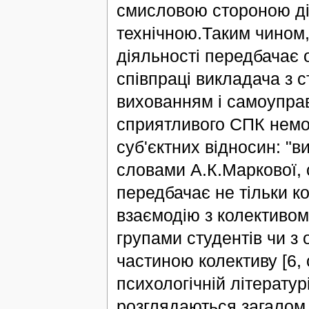
смисловою стороною дія
технічною.Таким чином,
діяльності передбачає 
співпраці викладача з с
вихованням і самоупра
сприятливого СПК немож
суб'єктних відносин: "в
словами А.К.Маркової, с
передбачає не тільки к
взаємодію з колективом 
групами студентів чи з
частиною колективу [6, 
психологічній літератур
розглядаються загалом 