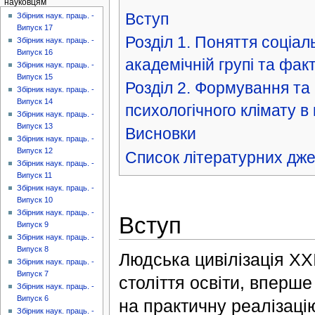
науковцям
Вступ
Збірник наук. праць. -
Випуск 17
Розділ 1. Поняття соціал
Збірник наук. праць. -
Випуск 16
академічній групі та фак
Збірник наук. праць. -
Випуск 15
Розділ 2. Формування та
Збірник наук. праць. -
Випуск 14
психологічного клімату в 
Збірник наук. праць. -
Випуск 13
Висновки
Збірник наук. праць. -
Випуск 12
Список літературних дж
Збірник наук. праць. -
Випуск 11
Збірник наук. праць. -
Випуск 10
Збірник наук. праць. -
Вступ
Випуск 9
Збірник наук. праць. -
Випуск 8
Людська цивілізація XXI
Збірник наук. праць. -
Випуск 7
століття освіти, вперше 
Збірник наук. праць. -
Випуск 6
на практичну реалізаці
Збірник наук. праць. -