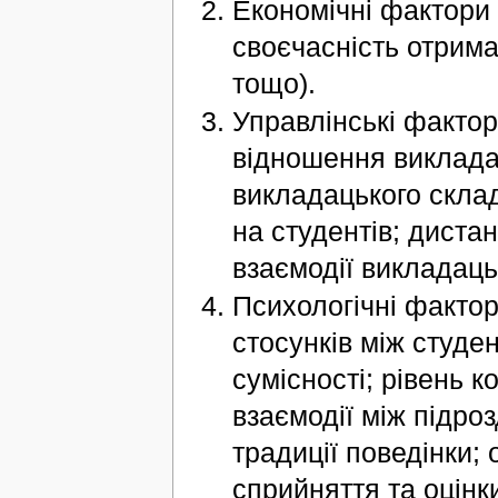
Економічні фактори 
своєчасність отрима
тощо).
Управлінські фактор
відношення викладач
викладацького склад
на студентів; диста
взаємодії викладаць
Психологічні факто
стосунків між студе
сумісності; рівень к
взаємодії між підроз
традиції поведінки; 
сприйняття та оцінк