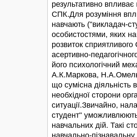
результативно впливає 
СПК.Для розуміння вплив
навчають ("викладач-ст
особистостями, яких на
розвиток сприятливого С
асертивно-педагогічног
його психологічний меха
А.К.Маркова, Н.А.Омельч
що сумісна діяльність 
необхідної сторони орга
ситуації.Звичайно, нал
студент" уможливлюють
навчальних дій. Такі с
навчально-пізнавальну д