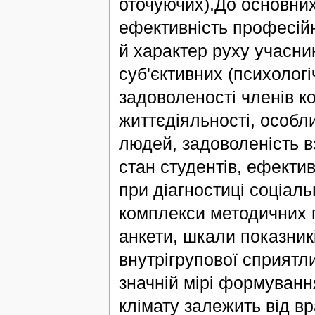
оточуючих).До основних
ефективність професійн
й характер руху учасни
суб'єктивних (психологі
задоволеності членів к
життєдіяльності, особл
людей, задоволеність в
стан студентів, ефекти
при діагностиці соціал
комплекси методичних 
анкети, шкали показник
внутрігрупової сприятли
значній мірі формуванн
клімату залежить від вр