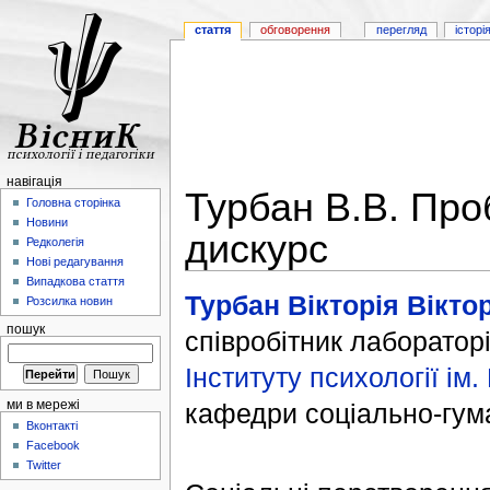
стаття
обговорення
перегляд
історі
навігація
Турбан В.В. Про
Головна сторінка
Новини
дискурс
Редколегія
Нові редагування
Випадкова стаття
Турбан Вікторія Вікто
Розсилка новин
пошук
співробітник лабораторії
Інституту психології ім
ми в мережі
кафедри соціально-гум
Вконтакті
Facebook
Twitter