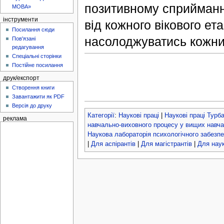
позитивному сприйманні
МОВА»
інструменти
від кожного вікового е
Посилання сюди
насолоджуватись кожни
Пов'язані
редагування
Спеціальні сторінки
Постійне посилання
друк/експорт
Створення книги
Завантажити як PDF
Версія до друку
Категорії
:
Наукові праці
|
Наукові праці Турба
реклама
навчально-виховного процесу у вищих навч
Наукова лабораторія психологічного забезп
|
Для аспірантів
|
Для магістрантів
|
Для наук