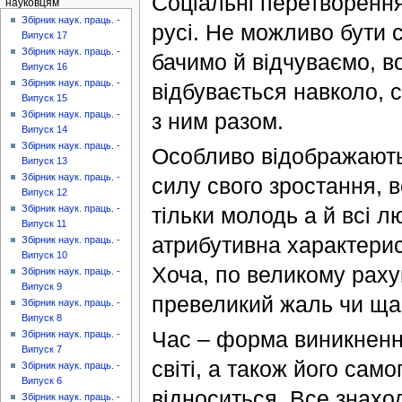
Соціальні перетворення,
науковцям
Збірник наук. праць. -
русі. Не можливо бути 
Випуск 17
Збірник наук. праць. -
бачимо й відчуваємо, в
Випуск 16
Збірник наук. праць. -
відбувається навколо, 
Випуск 15
з ним разом.
Збірник наук. праць. -
Випуск 14
Збірник наук. праць. -
Особливо відображаютьс
Випуск 13
Збірник наук. праць. -
силу свого зростання, 
Випуск 12
тільки молодь а й всі л
Збірник наук. праць. -
Випуск 11
атрибутивна характерис
Збірник наук. праць. -
Випуск 10
Хоча, по великому раху
Збірник наук. праць. -
Випуск 9
превеликий жаль чи щас
Збірник наук. праць. -
Випуск 8
Час – форма виникнення
Збірник наук. праць. -
Випуск 7
світі, а також його само
Збірник наук. праць. -
Випуск 6
відноситься. Все знаход
Збірник наук. праць. -