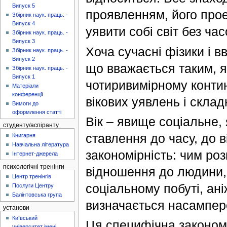
Випуск 5
проявленням, його прое
Збірник наук. праць. -
Випуск 4
уявити собі світ без час
Збірник наук. праць. -
Випуск 3
Хоча сучасні фізики і в
Збірник наук. праць. -
Випуск 2
що вважається таким, 
Збірник наук. праць. -
Випуск 1
чотиривимірному контин
Матеріали
конференції
вікових уявлень і склад
Вимоги до
оформлення статті
Вік – явище соціальне, 
студенту/аспіранту
ставлення до часу, до в
Книгарня
Навчальна література
закономірність: чим роз
Інтернет-джерела
психологічні тренінги
відношення до людини, 
Центр тренінгів
соціальному побуті, ані
Послуги Центру
Балінтовська група
визначається насампере
установи
Київський
Ця специфічна закономі
університет імені