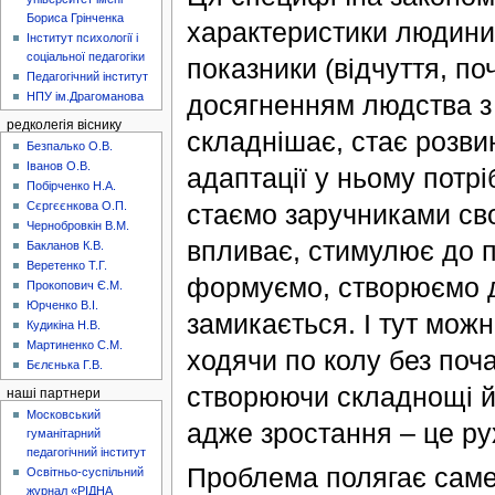
Бориса Грінченка
характеристики людини (о
Інститут психології і
соціальної педагогіки
показники (відчуття, поч
Педагогічний інститут
НПУ ім.Драгоманова
досягненням людства з 
редколегія віснику
складнішає, стає розви
Безпалько О.В.
Іванов О.В.
адаптації у ньому потрі
Побірченко Н.А.
Сєргєєнкова О.П.
стаємо заручниками свого
Чернобровкін В.М.
впливає, стимулює до пе
Бакланов К.В.
Веретенко Т.Г.
формуємо, створюємо д
Прокопович Є.М.
Юрченко В.І.
замикається. І тут мож
Кудикіна Н.В.
Мартиненко С.М.
ходячи по колу без почат
Бєлєнька Г.В.
створюючи складнощі й 
наші партнери
Московський
адже зростання – це ру
гуманітарний
педагогічний інститут
Проблема полягає саме 
Освітньо-суспільний
журнал «РІДНА