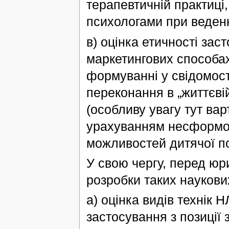
терапевтичній практиці,
психологами при веденн
в) оцінка етичності зас
маркетингових способах
формуванні у свідомост
переконання в „життєвій
(особливу увагу тут вар
урахуванням несформов
можливостей дитячої пси
У свою чергу, перед юр
розробки таких наукови
а) оцінка видів технік
застосування з позиції