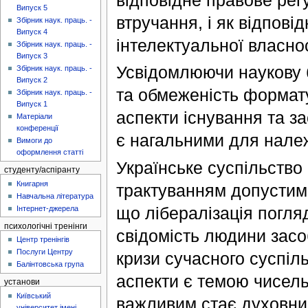
відповідне правове рег
Випуск 5
втручання, і як відповід
Збірник наук. праць. -
Випуск 4
інтелектуальної власнос
Збірник наук. праць. -
Випуск 3
Усвідомлюючи наукову б
Збірник наук. праць. -
Випуск 2
та обмеженість формату 
Збірник наук. праць. -
Випуск 1
аспекти існування та за
Матеріали
конференції
є нагальними для належ
Вимоги до
оформлення статті
Українське суспільств
студенту/аспіранту
Книгарня
трактуванням допустим
Навчальна література
що лібералізація погля
Інтернет-джерела
психологічні тренінги
свідомість людини зас
Центр тренінгів
Послуги Центру
кризи сучасного суспіль
Балінтовська група
аспекти є темою чисель
установи
Київський
важливим стає духовний
університет імені