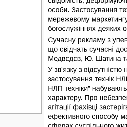
свідомість, деформуючи
особи. Застосування т
мережевому маркетингу,
богослужіннях деяких о
Сучасну рекламу з упе
що свідчать сучасні до
Медвєдєв, Ю. Шатина та
У зв’язку з відсутніст
застосування технік НЛП 
НЛП техніки” набувають
характеру. Про небезпе
агітації фахівці застер
ефективного способу ма
сферах суспільного жит