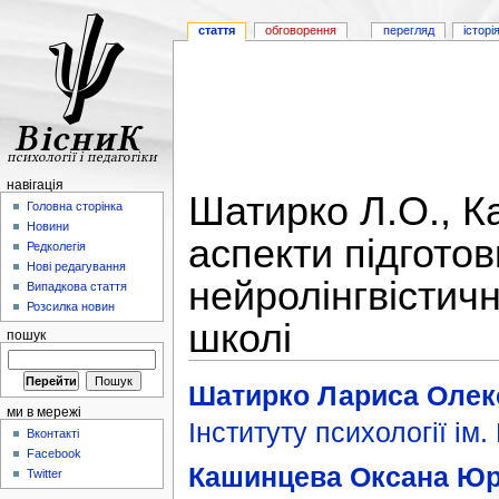
стаття
обговорення
перегляд
історі
навігація
Шатирко Л.О., К
Головна сторінка
Новини
аспекти підготов
Редколегія
Нові редагування
нейролінгвістич
Випадкова стаття
Розсилка новин
школі
пошук
Шатирко Лариса Олекс
ми в мережі
Інституту психології ім
Вконтакті
Facebook
Кашинцева Оксана Юр
Twitter