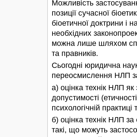
Можливість застосуван
позиції сучасної біоети
біоетичної доктрини і 
необхідних законопроект
можна лише шляхом спіл
та правників.
Сьогодні юридична наука
переосмислення НЛП з
а) оцінка технік НЛП як
допустимості (етичност
психологічній практиці 
б) оцінка технік НЛП з
такі, що можуть застос