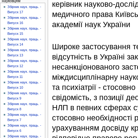
науковцям
керівник науково-дослід
Збірник наук. праць. -
медичного права Київсь
Випуск 17
Збірник наук. праць. -
академії наук України
Випуск 16
Збірник наук. праць. -
Випуск 15
Збірник наук. праць. -
Широке застосування те
Випуск 14
Збірник наук. праць. -
відсутність в Україні з
Випуск 13
Збірник наук. праць. -
несанкціонованого заст
Випуск 12
Збірник наук. праць. -
міждисциплінарну науков
Випуск 11
Збірник наук. праць. -
та психіатрії - стосовн
Випуск 10
Збірник наук. праць. -
свідомість, з позиції д
Випуск 9
Збірник наук. праць. -
НЛП в певних сферах су
Випуск 8
Збірник наук. праць. -
стосовно необхідності 
Випуск 7
урахуванням досвіду кр
Збірник наук. праць. -
Випуск 6
Збірник наук. праць. -