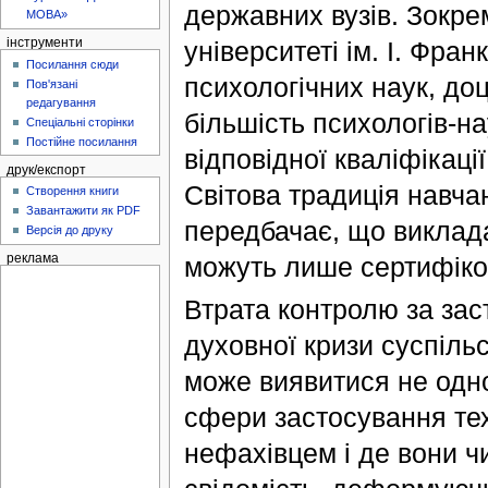
державних вузів. Зокре
МОВА»
університеті ім. І. Фр
інструменти
Посилання сюди
психологічних наук, доц
Пов'язані
редагування
більшість психологів-н
Спеціальні сторінки
Постійне посилання
відповідної кваліфікаці
друк/експорт
Світова традиція навча
Створення книги
Завантажити як PDF
передбачає, що виклад
Версія до друку
реклама
можуть лише сертифіков
Втрата контролю за зас
духовної кризи суспільс
може виявитися не одн
сфери застосування тех
нефахівцем і де вони ч