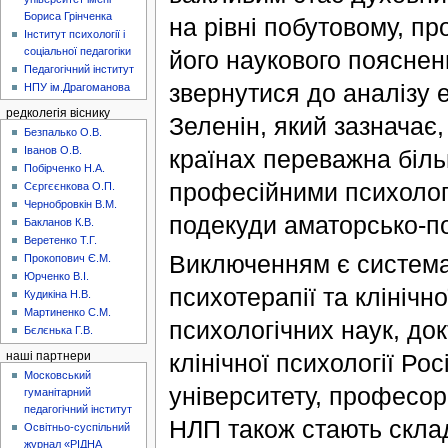
Бориса Грінченка
на рівні побутовому, пр
Інститут психології і
соціальної педагогіки
його наукового пояснен
Педагогічний інститут
звернутися до аналізу 
НПУ ім.Драгоманова
редколегія віснику
Зеленін, який зазначає,
Безпалько О.В.
Іванов О.В.
країнах переважна більш
Побірченко Н.А.
професійними психолог
Сєргєєнкова О.П.
Чернобровкін В.М.
подекуди аматорсько-п
Бакланов К.В.
Веретенко Т.Г.
Виключенням є система
Прокопович Є.М.
Юрченко В.І.
психотерапії та клінічн
Кудикіна Н.В.
Мартиненко С.М.
психологічних наук, до
Бєлєнька Г.В.
клінічної психології Ро
наші партнери
Московський
університету, професор 
гуманітарний
педагогічний інститут
НЛП також стають скла
Освітньо-суспільний
журнал «РІДНА