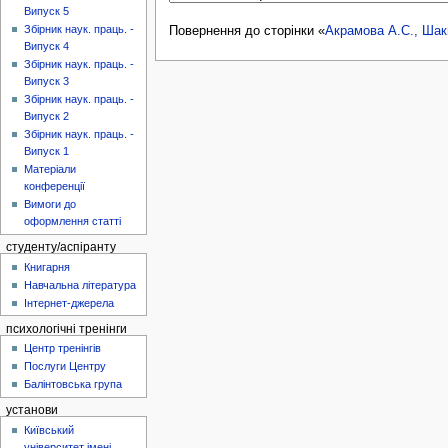
Випуск 5
Збірник наук. праць. -
Повернення до сторінки «
Акрамова А.С., Шак
Випуск 4
Збірник наук. праць. -
Випуск 3
Збірник наук. праць. -
Випуск 2
Збірник наук. праць. -
Випуск 1
Матеріали
конференції
Вимоги до
оформлення статті
студенту/аспіранту
Книгарня
Навчальна література
Інтернет-джерела
психологічні тренінги
Центр тренінгів
Послуги Центру
Балінтовська група
установи
Київський
університет імені