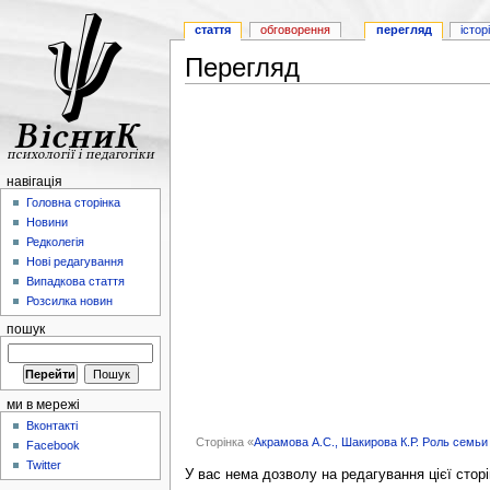
стаття
обговорення
перегляд
істор
Перегляд
навігація
Головна сторінка
Новини
Редколегія
Нові редагування
Випадкова стаття
Розсилка новин
пошук
ми в мережі
Вконтакті
Сторінка «
Акрамова А.С., Шакирова К.Р. Роль семьи
Facebook
Twitter
У вас нема дозволу на редагування цієї сторі