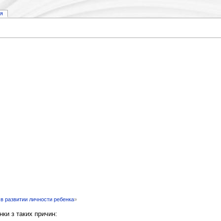
ія
 в развитии личности ребенка
»
нки з таких причин: