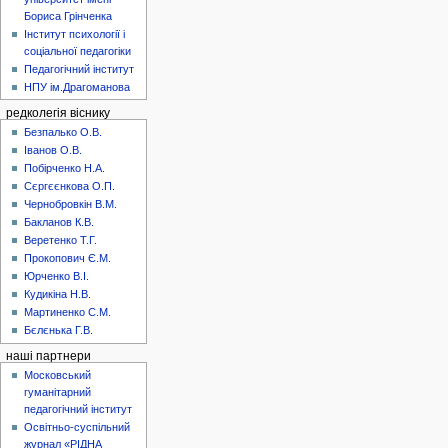
Бориса Грінченка
Інститут психології і
соціальної педагогіки
Педагогічний інститут
НПУ ім.Драгоманова
редколегія віснику
Безпалько О.В.
Іванов О.В.
Побірченко Н.А.
Сєргєєнкова О.П.
Чернобровкін В.М.
Бакланов К.В.
Веретенко Т.Г.
Прокопович Є.М.
Юрченко В.І.
Кудикіна Н.В.
Мартиненко С.М.
Бєлєнька Г.В.
наші партнери
Московський
гуманітарний
педагогічний інститут
Освітньо-суспільний
журнал «РІДНА