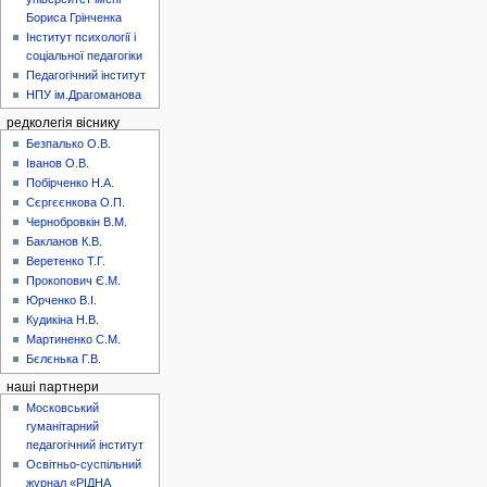
Бориса Грінченка
Інститут психології і
соціальної педагогіки
Педагогічний інститут
НПУ ім.Драгоманова
редколегія віснику
Безпалько О.В.
Іванов О.В.
Побірченко Н.А.
Сєргєєнкова О.П.
Чернобровкін В.М.
Бакланов К.В.
Веретенко Т.Г.
Прокопович Є.М.
Юрченко В.І.
Кудикіна Н.В.
Мартиненко С.М.
Бєлєнька Г.В.
наші партнери
Московський
гуманітарний
педагогічний інститут
Освітньо-суспільний
журнал «РІДНА