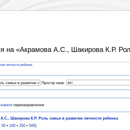
я на «Акрамова А.С., Шакирова К.Р. Ро
итии личности ребенка
Простір назв:
сховати
перенаправлення
А.С., Шакирова К.Р. Роль семьи в развитии личности ребенка
:
•
50
•
100
•
250
•
500
).