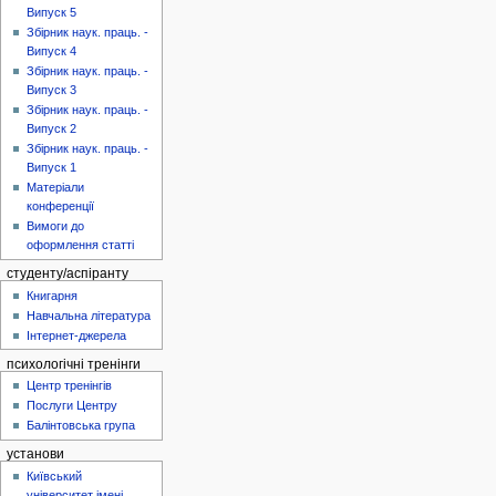
Випуск 5
Збірник наук. праць. -
Випуск 4
Збірник наук. праць. -
Випуск 3
Збірник наук. праць. -
Випуск 2
Збірник наук. праць. -
Випуск 1
Матеріали
конференції
Вимоги до
оформлення статті
студенту/аспіранту
Книгарня
Навчальна література
Інтернет-джерела
психологічні тренінги
Центр тренінгів
Послуги Центру
Балінтовська група
установи
Київський
університет імені