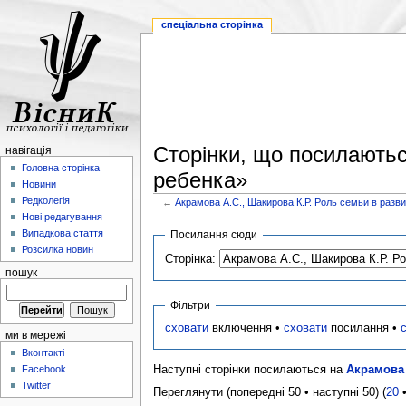
спеціальна сторінка
Сторінки, що посилаютьс
навігація
Головна сторінка
ребенка»
Новини
Редколегія
←
Акрамова А.С., Шакирова К.Р. Роль семьи в разв
Нові редагування
Випадкова стаття
Посилання сюди
Розсилка новин
Сторінка:
пошук
Фільтри
сховати
включення •
сховати
посилання •
ми в мережі
Вконтакті
Наступні сторінки посилаються на
Акрамова 
Facebook
Twitter
Переглянути (попередні 50 • наступні 50) (
20