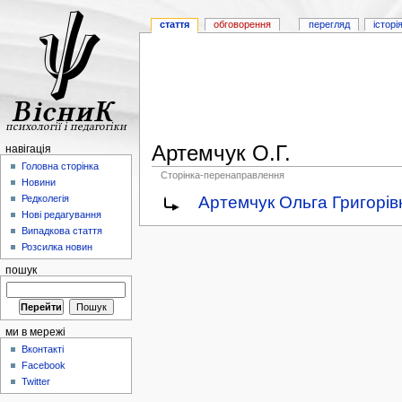
стаття
обговорення
перегляд
історі
Артемчук О.Г.
навігація
Головна сторінка
Сторінка-перенаправлення
Новини
Артемчук Ольга Григорів
Редколегія
Нові редагування
Випадкова стаття
Розсилка новин
пошук
ми в мережі
Вконтакті
Facebook
Twitter