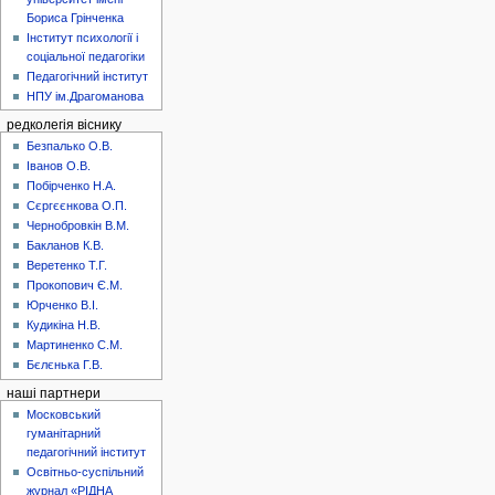
Бориса Грінченка
Інститут психології і
соціальної педагогіки
Педагогічний інститут
НПУ ім.Драгоманова
редколегія віснику
Безпалько О.В.
Іванов О.В.
Побірченко Н.А.
Сєргєєнкова О.П.
Чернобровкін В.М.
Бакланов К.В.
Веретенко Т.Г.
Прокопович Є.М.
Юрченко В.І.
Кудикіна Н.В.
Мартиненко С.М.
Бєлєнька Г.В.
наші партнери
Московський
гуманітарний
педагогічний інститут
Освітньо-суспільний
журнал «РІДНА