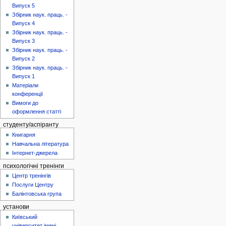
Випуск 5
Збірник наук. праць. -
Випуск 4
Збірник наук. праць. -
Випуск 3
Збірник наук. праць. -
Випуск 2
Збірник наук. праць. -
Випуск 1
Матеріали
конференції
Вимоги до
оформлення статті
студенту/аспіранту
Книгарня
Навчальна література
Інтернет-джерела
психологічні тренінги
Центр тренінгів
Послуги Центру
Балінтовська група
установи
Київський
університет імені