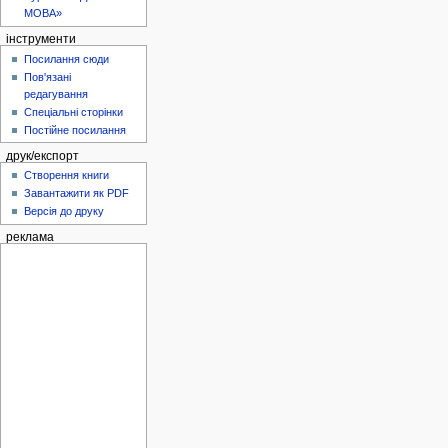
МОВА»
інструменти
Посилання сюди
Пов'язані
редагування
Спеціальні сторінки
Постійне посилання
друк/експорт
Створення книги
Завантажити як PDF
Версія до друку
реклама