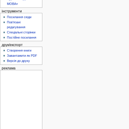
МОВА»
інструменти
Посилання сюди
Пов'язані
редагування
Спеціальні сторінки
Постійне посилання
друк/експорт
Створення книги
Завантажити як PDF
Версія до друку
реклама