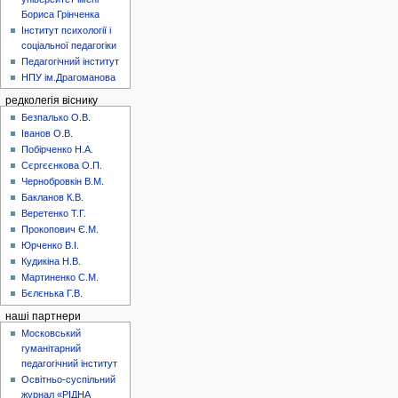
Бориса Грінченка
Інститут психології і
соціальної педагогіки
Педагогічний інститут
НПУ ім.Драгоманова
редколегія віснику
Безпалько О.В.
Іванов О.В.
Побірченко Н.А.
Сєргєєнкова О.П.
Чернобровкін В.М.
Бакланов К.В.
Веретенко Т.Г.
Прокопович Є.М.
Юрченко В.І.
Кудикіна Н.В.
Мартиненко С.М.
Бєлєнька Г.В.
наші партнери
Московський
гуманітарний
педагогічний інститут
Освітньо-суспільний
журнал «РІДНА