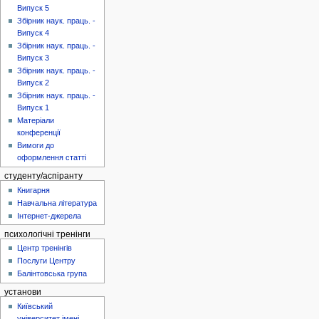
Випуск 5
Збірник наук. праць. -
Випуск 4
Збірник наук. праць. -
Випуск 3
Збірник наук. праць. -
Випуск 2
Збірник наук. праць. -
Випуск 1
Матеріали
конференції
Вимоги до
оформлення статті
студенту/аспіранту
Книгарня
Навчальна література
Інтернет-джерела
психологічні тренінги
Центр тренінгів
Послуги Центру
Балінтовська група
установи
Київський
університет імені