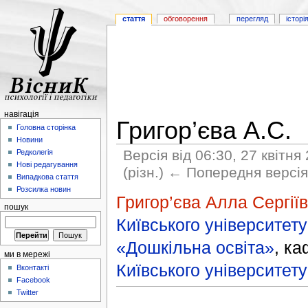
стаття
обговорення
перегляд
історі
навігація
Григор’єва А.С.
Головна сторінка
Новини
Версія від 06:30, 27 квітня
Редколегія
Нові редагування
(різн.) ← Попередня версія 
Випадкова стаття
Розсилка новин
Григор’єва Алла Сергії
пошук
Київського університету
«Дошкільна освіта»
, к
ми в мережі
Київського університету
Вконтакті
Facebook
Twitter