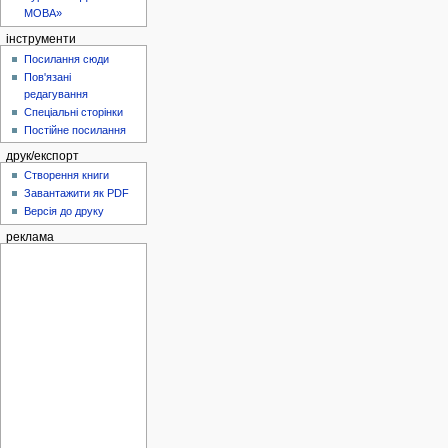
МОВА»
інструменти
Посилання сюди
Пов'язані
редагування
Спеціальні сторінки
Постійне посилання
друк/експорт
Створення книги
Завантажити як PDF
Версія до друку
реклама