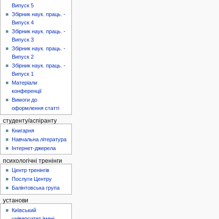
Випуск 5
Збірник наук. праць. -
Випуск 4
Збірник наук. праць. -
Випуск 3
Збірник наук. праць. -
Випуск 2
Збірник наук. праць. -
Випуск 1
Матеріали
конференції
Вимоги до
оформлення статті
студенту/аспіранту
Книгарня
Навчальна література
Інтернет-джерела
психологічні тренінги
Центр тренінгів
Послуги Центру
Балінтовська група
установи
Київський
університет імені