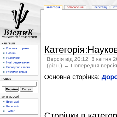
категорія
обговорення
перегляд
іс
навігація
Категорія:Науков
Головна сторінка
Новини
Версія від 20:12, 8 квітня 
Редколегія
Нові редагування
(різн.) ← Попередня версія 
Випадкова стаття
Розсилка новин
Основна сторінка:
Доро
пошук
ми в мережі
Вконтакті
Facebook
Twitter
Сторінки в категор