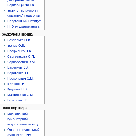
Бориса Грінченка
Інститут психології і
соціальної педагогіки
Педагогічний інститут
НПУ ім.Драгоманова
редколегія віснику
Безпалько О.В.
Іванов О.В.
Побірченко Н.А.
Сєргєєнкова О.П.
Чернобровкін В.М.
Бакланов К.В.
Веретенко Т.Г.
Прокопович Є.М.
Юрченко В.І.
Кудикіна Н.В.
Мартиненко С.М.
Бєлєнька Г.В.
наші партнери
Московський
гуманітарний
педагогічний інститут
Освітньо-суспільний
журнал «РІДНА