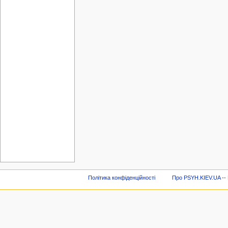
Політика конфіденційності
Про PSYH.KIEV.UA -- В