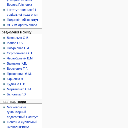
Бориса Грінченка
Інститут психології і
соціальної педагогіки
Педагогічний інститут
НПУ ім.Драгоманова
редколегія віснику
Безпалько О.В.
Іванов О.В.
Побірченко Н.А.
Сєргєєнкова О.П.
Чернобровкін В.М.
Бакланов К.В.
Веретенко Т.Г.
Прокопович Є.М.
Юрченко В.І.
Кудикіна Н.В.
Мартиненко С.М.
Бєлєнька Г.В.
наші партнери
Московський
гуманітарний
педагогічний інститут
Освітньо-суспільний
журнал «РІДНА