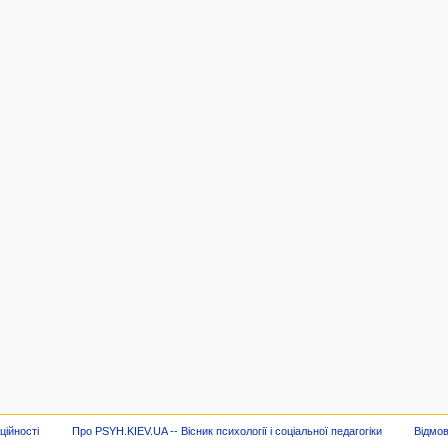
ційності
Про PSYH.KIEV.UA -- Вісник психології і соціальної педагогіки
Відмов