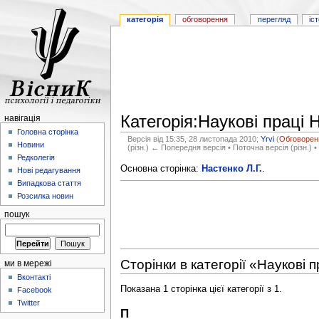
категорія
обговорення
перегляд
іс
Категорія:Наукові праці 
навігація
Головна сторінка
Версія від 15:35, 28 листопада 2010;
Yrvi
(
Обговорен
Новини
(різн.) ← Попередня версія • Поточна версія (різн.) •
Редколегія
Основна сторінка:
Настенко Л.Г.
.
Нові редагування
Випадкова стаття
Розсилка новин
пошук
Сторінки в категорії «Наукові п
ми в мережі
Вконтакті
Показана 1 сторінка цієї категорії з 1.
Facebook
Twitter
П