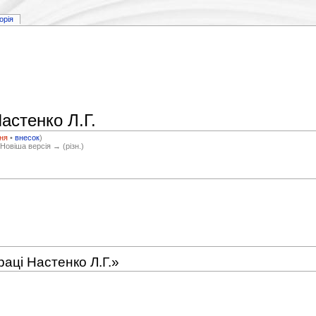
торія
Настенко Л.Г.
ня
•
внесок
)
 Новіша версія → (різн.)
раці Настенко Л.Г.»