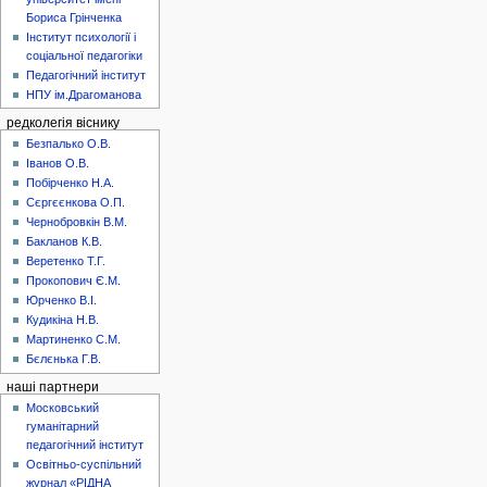
Бориса Грінченка
Інститут психології і
соціальної педагогіки
Педагогічний інститут
НПУ ім.Драгоманова
редколегія віснику
Безпалько О.В.
Іванов О.В.
Побірченко Н.А.
Сєргєєнкова О.П.
Чернобровкін В.М.
Бакланов К.В.
Веретенко Т.Г.
Прокопович Є.М.
Юрченко В.І.
Кудикіна Н.В.
Мартиненко С.М.
Бєлєнька Г.В.
наші партнери
Московський
гуманітарний
педагогічний інститут
Освітньо-суспільний
журнал «РІДНА