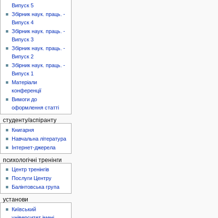
Випуск 5
Збірник наук. праць. -
Випуск 4
Збірник наук. праць. -
Випуск 3
Збірник наук. праць. -
Випуск 2
Збірник наук. праць. -
Випуск 1
Матеріали
конференції
Вимоги до
оформлення статті
студенту/аспіранту
Книгарня
Навчальна література
Інтернет-джерела
психологічні тренінги
Центр тренінгів
Послуги Центру
Балінтовська група
установи
Київський
університет імені