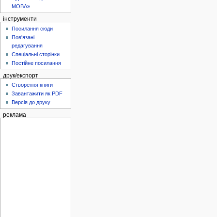
МОВА»
інструменти
Посилання сюди
Пов'язані
редагування
Спеціальні сторінки
Постійне посилання
друк/експорт
Створення книги
Завантажити як PDF
Версія до друку
реклама