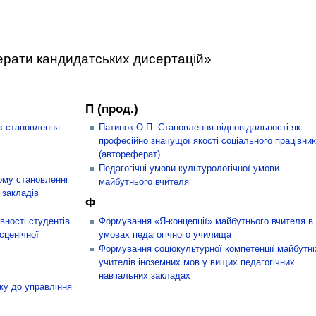
ферати кандидатських дисертацій»
П (прод.)
ик становлення
Патинок О.П. Становлення відповідальності як
професійно значущої якості соціального працівни
(автореферат)
Педагогічні умови культурологічної умови
ому становленні
майбутнього вчителя
 закладів
Ф
вності студентів
Формування «Я-концепції» майбутнього вчителя в
сценічної
умовах педагогічного училища
Формування соціокультурної компетенції майбутні
учителів іноземних мов у вищих педагогічних
навчальних закладах
жу до управління