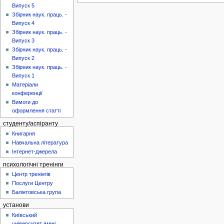
Випуск 5
Збірник наук. праць. -
Випуск 4
Збірник наук. праць. -
Випуск 3
Збірник наук. праць. -
Випуск 2
Збірник наук. праць. -
Випуск 1
Матеріали
конференції
Вимоги до
оформлення статті
студенту/аспіранту
Книгарня
Навчальна література
Інтернет-джерела
психологічні тренінги
Центр тренінгів
Послуги Центру
Балінтовська група
установи
Київський
університет імені