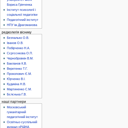
Бориса Грінченка
Інститут психології і
соціальної педагогіки
Педагогічний інститут
НПУ ім.Драгоманова
редколегія віснику
Безпалько О.В.
Іванов О.В.
Побірченко Н.А.
Сєргєєнкова О.П.
Чернобровкін В.М.
Бакланов К.В.
Веретенко Т.Г.
Прокопович Є.М.
Юрченко В.І.
Кудикіна Н.В.
Мартиненко С.М.
Бєлєнька Г.В.
наші партнери
Московський
гуманітарний
педагогічний інститут
Освітньо-суспільний
журнал «РІДНА