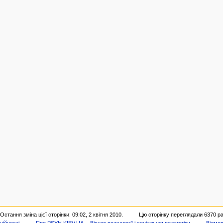
Остання зміна цієї сторінки: 09:02, 2 квітня 2010.
Цю сторінку переглядали 6370 ра
ційності
Про PSYH.KIEV.UA -- Вісник психології і соціальної педагогіки
Відмов