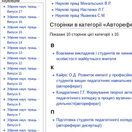
науковцям
Наукові праці Михальської В.Р.
Збірник наук. праць. -
Наукові праці Настенко Л.Г.
Випуск 17
Наукові праці Яшанова С.М.
Збірник наук. праць. -
Випуск 16
Сторінки в категорії «Авторе
Збірник наук. праць. -
Випуск 15
Показані 10 сторінок цієї категорії з 10.
Збірник наук. праць. -
Випуск 14
В
Збірник наук. праць. -
Випуск 13
Взаємини викладачів і студентів як чинн
Збірник наук. праць. -
особистості майбутнього вчителя
Випуск 12
К
Збірник наук. праць. -
Випуск 11
Кайріс О.Д. Розвиток емпатії у професійн
Збірник наук. праць. -
студентів вищих педагогічних навчальних
Випуск 10
(автореферат)
Збірник наук. праць. -
Кондратенко Г.Г. Формування творчої акти
Випуск 9
педагогічного коледжу в процесі музично-
Збірник наук. праць. -
діяльності(автореферат)
Випуск 8
Збірник наук. праць. -
П
Випуск 7
Підготовка студентів педагогічного колед
Збірник наук. праць. -
Випуск 6
(автореферат дисертації)
Збірник наук. праць. -