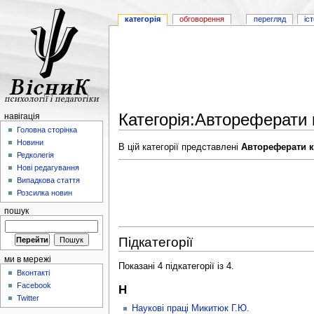
категорія
обговорення
перегляд
іс
Категорія:Автореферати 
навігація
Головна сторінка
Новини
В цій категорії представлені
Автореферати к
Редколегія
Нові редагування
Випадкова стаття
Розсилка новин
пошук
Підкатегорії
ми в мережі
Показані 4 підкатегорії із 4.
Вконтакті
Facebook
Н
Twitter
Наукові праці Микитюк Г.Ю.