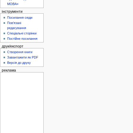
МОВА»
інструменти
Посилання сюди
Пов'язані
редагування
Спеціальні сторінки
Постійне посилання
друк/експорт
Створення книги
Завантажити як PDF
Версія до друку
реклама