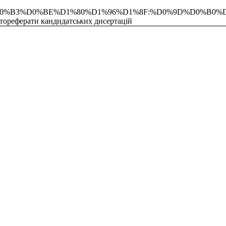
D0%B5%D0%B3%D0%BE%D1%80%D1%96%D1%8F:%D0%9D%D
тореферати кандидатських дисертацій