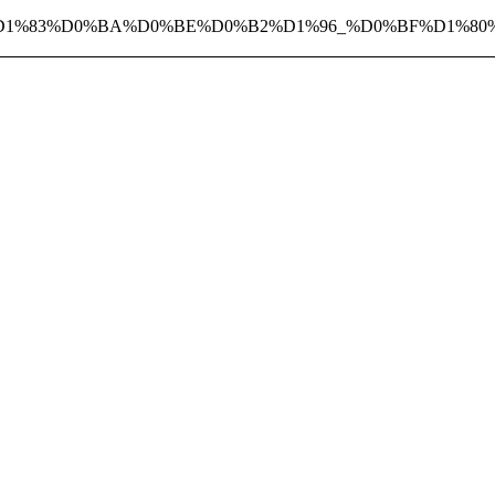
0%B0%D1%83%D0%BA%D0%BE%D0%B2%D1%96_%D0%BF%D1