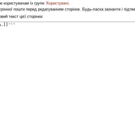
ше користувачам із групи:
Користувачі
.
ронної пошти перед редагуванням сторінок. Будь-ласка зазначте і підт
ий текст цієї сторінки: