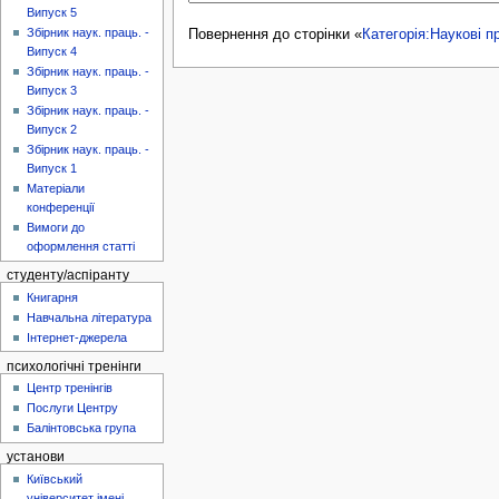
Випуск 5
Збірник наук. праць. -
Повернення до сторінки «
Категорія:Наукові п
Випуск 4
Збірник наук. праць. -
Випуск 3
Збірник наук. праць. -
Випуск 2
Збірник наук. праць. -
Випуск 1
Матеріали
конференції
Вимоги до
оформлення статті
студенту/аспіранту
Книгарня
Навчальна література
Інтернет-джерела
психологічні тренінги
Центр тренінгів
Послуги Центру
Балінтовська група
установи
Київський
університет імені