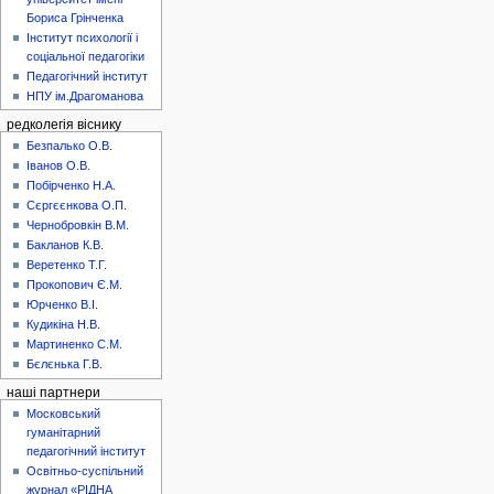
Бориса Грінченка
Інститут психології і
соціальної педагогіки
Педагогічний інститут
НПУ ім.Драгоманова
редколегія віснику
Безпалько О.В.
Іванов О.В.
Побірченко Н.А.
Сєргєєнкова О.П.
Чернобровкін В.М.
Бакланов К.В.
Веретенко Т.Г.
Прокопович Є.М.
Юрченко В.І.
Кудикіна Н.В.
Мартиненко С.М.
Бєлєнька Г.В.
наші партнери
Московський
гуманітарний
педагогічний інститут
Освітньо-суспільний
журнал «РІДНА