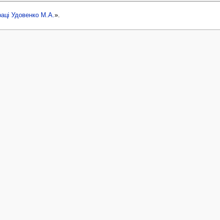
раці Удовенко М.А.
».