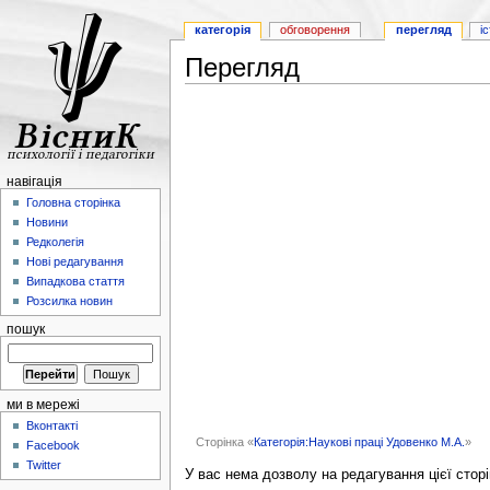
категорія
обговорення
перегляд
і
Перегляд
навігація
Головна сторінка
Новини
Редколегія
Нові редагування
Випадкова стаття
Розсилка новин
пошук
ми в мережі
Вконтакті
Сторінка «
Категорія:Наукові праці Удовенко М.А.
»
Facebook
Twitter
У вас нема дозволу на редагування цієї сторі