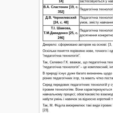
14]
застосовуються у навч
В.А. Сластенин [19, с.
Педагогічна технологі
352]
Д.В. Чернилевский
Педагогічна технолог
[24, с. 48]
умов, змісту навчання
Т.І. Шамова,
Педагогічна технологі
Т.М.Давиденко [25, с.
досягнення конкретно
246]
Джерело: сформовано автором на основі: [3, с. 30];
Оскільки поняття порівняно нове, точного і 
“педагогічна технологія”.
Так, Селевко Г.К. вважає, що педагогічна тех
“педагогічна технологія” – це комплексний, і
В природі існує дуже багато визначень щодо по
різних педагогічних ігор, та мають чітко пос
Серед передових педагогічних технологій у 
ігровим технологіям. Вони характеризуються 
навчальному процесі; обов’язковістю взаємод
набути умінь і навичок за відносно короткий т
Так, М. Фіцула виокремлює такі види ігрових те
[23].