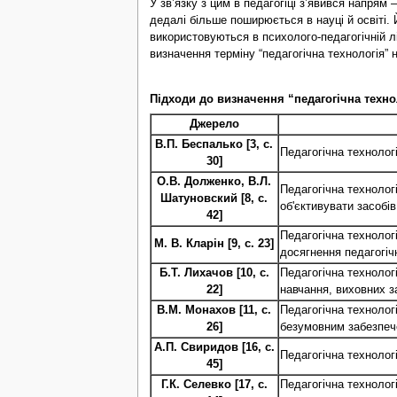
У зв’язку з цим в педагогіці з’явився напрям 
дедалі більше поширюється в науці й освіті. Йо
використовуються в психолого-педагогічній л
визначення терміну “педагогічна технологія” 
Підходи до визначення “педагогічна техно
Джерело
В.П. Беспалько [3, с.
Педагогічна технолог
30]
О.В. Долженко, В.Л.
Педагогічна технологі
Шатуновский [8, с.
об'єктивувати засобів
42]
Педагогічна технолог
М. В. Кларін [9, с. 23]
досягнення педагогіч
Б.Т. Лихачов [10, с.
Педагогічна технолог
22]
навчання, виховних з
В.М. Монахов [11, с.
Педагогічна технологі
26]
безумовним забезпеч
А.П. Свиридов [16, с.
Педагогічна технолог
45]
Г.К. Селевко [17, с.
Педагогічна технологі