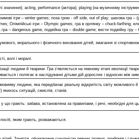
ділі значення); acting, performance (актора); playing (на музичному інструмен
; зимові ігри – winter games; поза грою - off side, out of play; шахова гра –
ames; Олімпійські ігри – Olympic games; гра в орлянку – chuck-farthing; е
 гра – dangerous game; подвійна гра – double game; вести подвійну гру – t
зумового, морального і фізичного виховання дітей; змагання зі спортивно
ті, волі і моралі.
ивізації людини й тварини. Гра з’являється на певному етапі еволюції тва
ивається і полягає в наслідуванні дітьми дій дорослих і відносин між ним
мовияву людини, яка передбачає реальну відкритість світу можливого й 
) якихось ситуацій, смислів, станів.
і у що грають: забава, встановлена ​​за правилами, і речі, необхідні для ць
 спосіб, яким грають, розважаються.
тя дітей. Заняття, обумовлене сукупністю певних правил, прийомів і служ