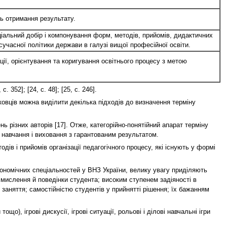
ть отримання результату.
ціальний добір і компонування форм, методів, прийомів, дидактичних
 сучасної політики держави в галузі вищої професійної освіти.
ації, орієнтування та коригування освітнього процесу з метою
с. 352]; [24, с. 48]; [25, с. 246].
ковців можна виділити декілька підходів до визначення терміну
ь різних авторів [17]. Отже, категорійно-понятійний апарат терміну
ї навчання і виховання з гарантованим результатом.
дів і прийомів організації педагогічного процесу, які існують у формі
ономічних спеціальностей у ВНЗ України, велику увагу приділяють
 мислення й поведінки студента; високим ступенем задіяності в
заняття; самостійністю студентів у прийнятті рішення; їх бажанням
що), ігрові дискусії, ігрові ситуації, рольові і ділові навчальні ігри