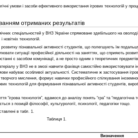
огічні умови і засоби ефективного використання ігрових технологій у про
ванням отриманих результатів
ічних спеціальностей у ВНЗ України спрямоване здебільшого на оволоді
 новітніх технологій.
 розвитку пізнавальної активності студентів, що полегшують їм подальш
лювати ситуації професійної діяльності на заняттях, що сприяють розви
станні є засобом комунікації, а не просто одним з теоретичних предметів 
теріалу у ВНЗ не в змозі навчити фахівця самостійно використовувати і
мови набуває особливої актуальності. Систематичне ж застосування ігро
тку творчого мислення, формує навички професійного спілкування інозем
ових технологій для формування пізнавальної активності студентів, виро
ття “ігрова технологія”, вдамося до аналізу понять “гра” та “педагогічна т
ься з позицій філософії, культурології, психології, педагогіки тощо.
тавлені в табл. 1.
Таблиця 1.
Визначення