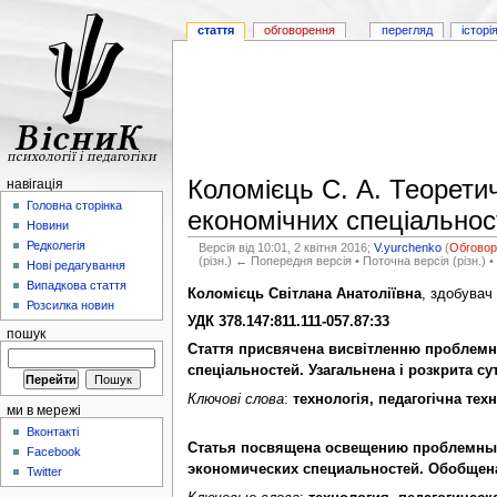
стаття
обговорення
перегляд
історі
Коломієць С. А. Теоретич
навігація
Головна сторінка
економічних спеціальнос
Новини
Редколегія
Версія від 10:01, 2 квітня 2016;
V.yurchenko
(
Обговор
(різн.) ← Попередня версія • Поточна версія (різн.) •
Нові редагування
Випадкова стаття
Коломієць Світлана Анатоліївна
, здобувач
Розсилка новин
УДК 378.147:811.111-057.87:33
пошук
Стаття присвячена висвітленню проблемни
спеціальностей. Узагальнена і розкрита сут
Ключові слова
:
технологія, педагогічна тех
ми в мережі
Вконтакті
Статья посвящена освещению проблемных 
Facebook
экономических специальностей. Обобщена 
Twitter