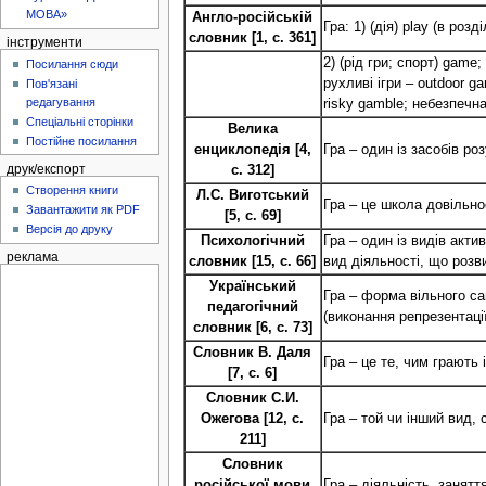
МОВА»
Англо-російській
Гра: 1) (дія) play (в роз
словник [1, с. 361]
інструменти
2) (рід гри; ​​спорт) game
Посилання сюди
рухливі ігри – outdoor g
Пов'язані
редагування
risky gamble; небезпечна
Спеціальні сторінки
Велика
Постійне посилання
енциклопедія [4,
Гра – один із засобів ро
друк/експорт
с. 312]
Створення книги
Л.С. Виготський
Гра – це школа довільнос
Завантажити як PDF
[5, с. 69]
Версія до друку
Психологічний
Гра – один із видів акт
реклама
словник [15, с. 66]
вид діяльності, що розв
Український
Гра – форма вільного са
педагогічний
(виконання репрезентації
словник [6, с. 73]
Словник В. Даля
Гра – це те, чим грають 
[7, с. 6]
Словник С.И.
Ожегова [12, с.
Гра – той чи інший вид,
211]
Словник
російської мови
Гра – діяльність, занят