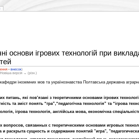
я
ні основи ігрових технологій при виклад
тей
ення
•
внесок
)
 Новіша версія → (різн.)
 кафедри іноземних мов та українознавства Полтавська державна аграрн
х питань, які пов’язані з теоретичними основами ігрових технологі
ність та зміст понять “гра”,“педагогічна технологія” та “ігрова техн
нологія, ігрова технологія, англійська мова, економічна спеціальніст
вопросов, связанных с теоретическими основами игровых техноло
и раскрыта сущность и содержание понятий "игра", "педагогическая