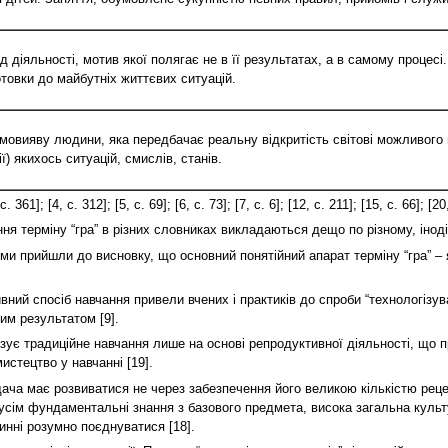
 діяльності, мотив якої полягає не в її результатах, а в самому процесі
отовки до майбутніх життєвих ситуацій.
мовияву людини, яка передбачає реальну відкритість світові можливого й
ї) якихось ситуацій, смислів, станів.
 [4, с. 312]; [5, с. 69]; [6, с. 73]; [7, с. 6]; [12, с. 211]; [15, с. 66]; [20, с
ня терміну “гра” в різних словниках викладаються дещо по різному, іноді
и прийшли до висновку, що основний понятійний апарат терміну “гра” – 
вний спосіб навчання привели вчених і практиків до спроби “технологізув
им результатом [9].
нізує традиційне навчання лише на основі репродуктивної діяльності, що
мистецтво у навчанні [19].
ача має розвиватися не через забезпечення його великою кількістю реце
сім фундаментальні знання з базового предмета, висока загальна культур
инні розумно поєднуватися [18].