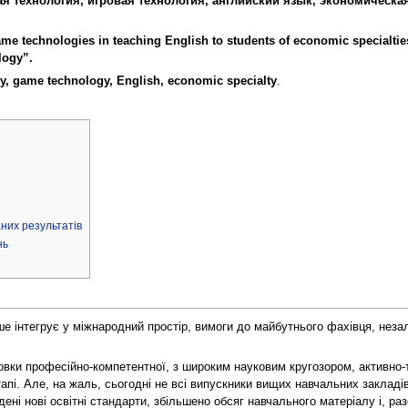
ая технология, игровая технология, английский язык, экономическа
 game technologies in teaching English to students of economic specialti
logy”.
y, game technology, English, economic specialty
.
них результатів
нь
ше інтегрує у міжнародний простір, вимоги до майбутнього фахівця, неза
вки професійно-компетентної, з широким науковим кругозором, активно-т
апі. Але, на жаль, сьогодні не всі випускники вищих навчальних закладі
дені нові освітні стандарти, збільшено обсяг навчального матеріалу і, р