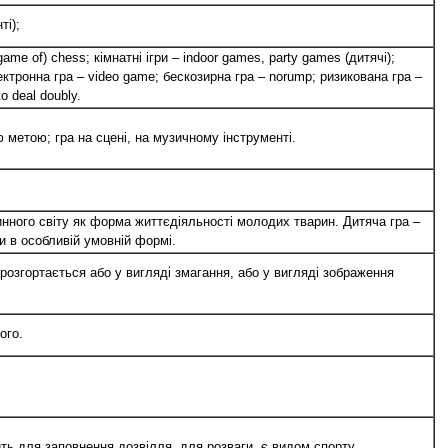
ті);
 (game of) chess; кімнатні ігри – indoor games, party games (дитячі);
лектронна гра – video game; бескозирна гра – norump; ризикована гра –
o deal doubly.
ю метою; гра на сцені, на музичному інструменті.
ринного світу як форма життєдіяльності молодих тварин. Дитяча гра –
и в особливій умовній формі.
розгортається або у вигляді змагання, або у вигляді зображення
ого.
ить для заповнення дозвілля, для розваги, є видом спорту.