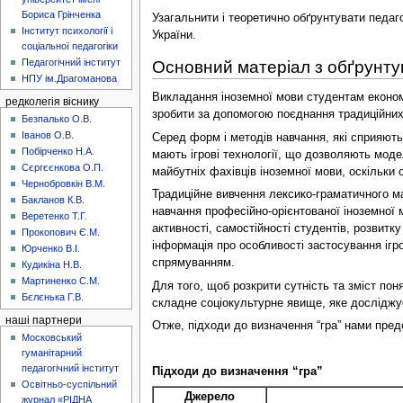
Бориса Грінченка
Узагальнити і теоретично обґрунтувати педаг
Інститут психології і
України.
соціальної педагогіки
Педагогічний інститут
Основний матеріал з обґрунту
НПУ ім.Драгоманова
Викладання іноземної мови студентам економ
редколегія віснику
зробити за допомогою поєднання традиційних і
Безпалько О.В.
Іванов О.В.
Серед форм і методів навчання, які сприяють
Побірченко Н.А.
мають ігрові технології, що дозволяють моде
Сєргєєнкова О.П.
майбутніх фахівців іноземної мови, оскільки о
Чернобровкін В.М.
Традиційне вивчення лексико-граматичного ма
Бакланов К.В.
навчання професійно-орієнтованої іноземної 
Веретенко Т.Г.
активності, самостійності студентів, розви
Прокопович Є.М.
інформація про особливості застосування ігр
Юрченко В.І.
спрямуванням.
Кудикіна Н.В.
Мартиненко С.М.
Для того, щоб розкрити сутність та зміст поня
Бєлєнька Г.В.
складне соціокультурне явище, яке досліджуєт
наші партнери
Отже, підходи до визначення “гра” нами предс
Московський
гуманітарний
педагогічний інститут
Підходи до визначення “гра”
Освітньо-суспільний
Джерело
журнал «РІДНА