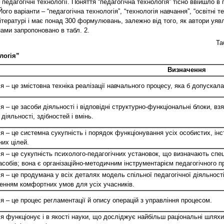
– педагогічні технології. Поняття “педагогічна технологія” тісно ввійшло в
го варіанти – “педагогічна технологія”, “технологія навчання”, “освітні техн
ітературі і має понад 300 формулювань, залежно від того, як автори уявл
нами запропоновано в табл. 2.
Та
логія”
Визначення
ія – це змістовна техніка реалізації навчального процесу, яка б допуска
я – це засоби діяльності і відповідні структурно-функціональні блоки, в
 діяльності, здібностей і вмінь.
ія – це системна сукупність і порядок функціонування усіх особистих, ін
них цілей.
ія – це сукупність психолого-педагогічних установок, що визначають спе
асобів; вона є організаційно-методичним інструментарієм педагогічного п
я – це продумана у всіх деталях модель спільної педагогічної діяльності
енням комфортних умов для усіх учасників.
ія – це процес регламентації й опису операцій з управління процесом.
я функціонує і в якості науки, що досліджує найбільш раціональні шляхи н