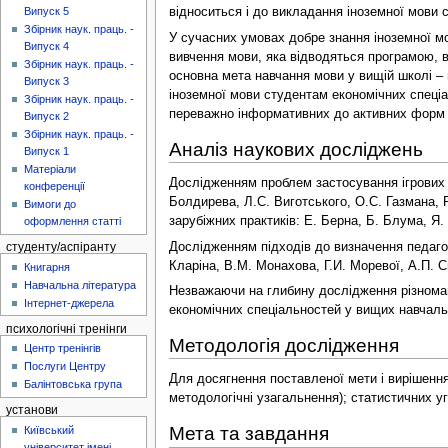
відноситься і до викладання іноземної мови
Випуск 5
Збірник наук. праць. -
У сучасних умовах добре знання іноземної м
Випуск 4
вивчення мови, яка відводяться програмою, 
Збірник наук. праць. -
основна мета навчання мови у вищій школі –
Випуск 3
іноземної мови студентам економічних спеціал
Збірник наук. праць. -
переважно інформативних до активних форм і
Випуск 2
Збірник наук. праць. -
Аналіз наукових досліджень
Випуск 1
Матеріали
Дослідженням проблем застосування ігрових те
конференції
Болдирева, Л.С. Виготського, О.С. Газмана, Р.
Вимоги до
зарубіжних практиків: Е. Берна, Б. Блума, Я. 
оформлення статті
Дослідженням підходів до визначення педагогі
студенту/аспіранту
Кларіна, В.М. Монахова, Г.И. Моревої, А.П. С
Книгарня
Навчальна література
Незважаючи на глибину дослідження різномані
Інтернет-джерела
економічних спеціальностей у вищих навчаль
психологічні тренінги
Методологія дослідження
Центр тренінгів
Послуги Центру
Для досягнення поставленої мети і вирішення 
Балінтовська група
методологічні узагальнення); статистичних у
установи
Мета та завдання
Київський
університет імені