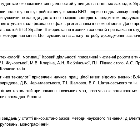
 студентам економічних спеціальностей у вищих навчальних закладах Укр
ови полегшує пошук роботи випускникам ВНЗ і сприяє подальшому профес
випускники не завжди достатньою мірою володіють предметом, відчувають
 підготувати кваліфікованого фахівця зі знанням іноземної мови. Дане 
ьностей ВНЗ України. Використання ігрових технологій при навчанні студ
 методів навчання. Це і зумовило нагальну потребу дослідження зазнач
хнологій, мотивації ігровий діяльності присвячені численні роботи вітчи
І. Жуковської, М.В. Кларіна, А.Н. Люблінської, П.І. Підкасістого, А.С. Пр
Корчака та ін.
чної технології присвячені наукові праці цілої низки відомих вчених: В
виридова, Д.В. Чернилевського, Т.І. Шамової, В.Л. Шатуновського та ін.
тних технологій при навчанні іноземних мов, поза увагою залишаються п
них закладах України.
завдань у статті використано базові методи наукового пізнання: діалекти
груповань, монографічний.