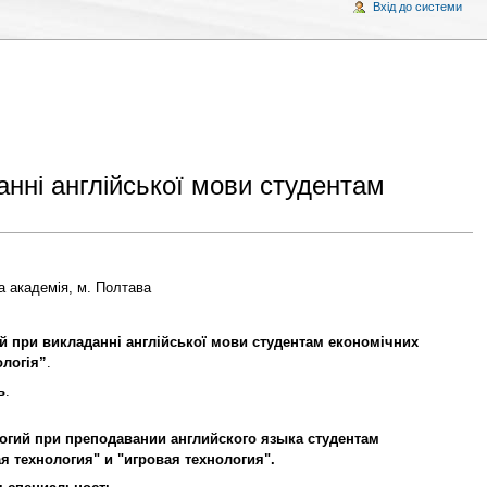
Вхід до системи
анні англійської мови студентам
а академія, м. Полтава
й при викладанні англійської мови студентам економічних
ологія”
.
ь
.
гий при преподавании английского языка студентам
 технология" и "игровая технология".