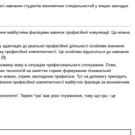
цесі навчання студентів економічних спеціальностей у вищих закладах
ння майбутніми фахівцями навичок професійної комунікації. Це можна
у адаптацію до реальної професійної діяльності особливе значення
тку професійної компетентності. Це особливо відноситься до навчання
[8].
ноземну мову в ситуаціях професіонального спілкування. Отже,
вих технологій на заняттях сприяє формуванню пізнавальної
ною мовою, сприяє оволодінню професією. Тут на допомогу приходить
блення професійної компетентності майбутніх фахівців за економічним
ехнологія”. Термін “гра” має різні тлумачення, тому що гра – це