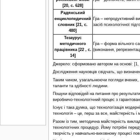
[20, с. 628]
Радянський
енциклопедичний
Гра – непродуктивний вид
словник [21, с.
засіб психологічної підг
480]
Тезаурус
методичного
Гра – форма вільного са
працівника [22 , с.
(виконання, репрезентаці
14]
Джерело: сформовано автором на основі: [1, с. 361];
Дослідження науковців свідчать, що визначен
Таким чином, узагальнюючи погляди вчених, м
таланти та здібності людини.
Пошуки відповідей на питання про результати
виробничо-технологічний процес з гарантован
Існує і така думка, що технологізація модер
технологія – це, перш за все, майстерність і 
Разом із тим, методична майстерність виклад
технологічних процедур. Йому потрібні переду
творчість у навчально-виховному процесі пов