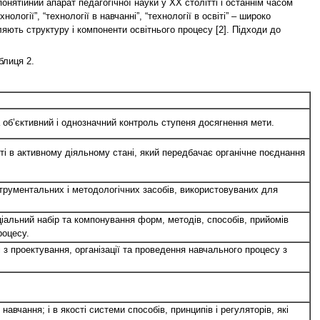
 понятійний апарат педагогічної науки у ХХ столітті і останнім часом
ології”, “технології в навчанні”, “технології в освіті” – широко
яють структуру і компоненти освітнього процесу [2]. Підходи до
блиця 2.
ла об’єктивний і однозначний контроль ступеня досягнення мети.
зяті в активному діяльному стані, який передбачає органічне поєднання
струментальних і методологічних засобів, використовуваних для
ціальний набір та компонування форм, методів, способів, прийомів
роцесу.
 з проектування, організації та проведення навчального процесу з
авчання; і в якості системи способів, принципів і регуляторів, які