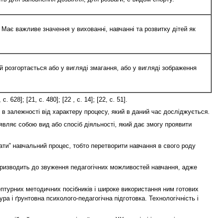
. Має важливе значення у вихованні, навчанні та розвитку дітей як
 розгортається або у вигляді змагання, або у вигляді зображення
. 628]; [21, с. 480]; [22 , с. 14]; [22, с. 51].
 в залежності від характеру процесу, який в даний час досліджується.
являє собою вид або спосіб діяльності, який дає змогу проявити
ати” навчальний процес, тобто перетворити навчання в свого роду
 призводить до звуження педагогічних можливостей навчання, адже
птурних методичних посібників і широке використання ним готових
а і ґрунтовна психолого-педагогічна підготовка. Технологічність і