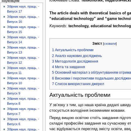
Ключевые слова
:
технология, педагогическ
науковцям
Збірник наук. праць. -
Випуск 17
The article deals with theoretical basics of
Збірник наук. праць. -
“educational technology” and “game techno
Випуск 16
Keywords
:
technology, educational technolog
Збірник наук. праць. -
Випуск 15
Збірник наук. праць. -
Випуск 14
Зміст
[
сховати
]
Збірник наук. праць. -
1
Актуальність проблеми
Випуск 13
2
Аналіз наукових досліджень
Збірник наук. праць. -
3
Методологія дослідження
Випуск 12
4
Мета та завдання
Збірник наук. праць. -
5
Основний матеріал з обґрунтуванням отрима
Випуск 11
6
Висновки і перспективи подальших дослідже
Збірник наук. праць. -
Випуск 10
7
Список використаних джерел
Збірник наук. праць. -
Випуск 9
Актуальність проблеми
Збірник наук. праць. -
Випуск 8
У зв’язку з тим, що наша країна дедалі швид
Збірник наук. праць. -
стосується володіння іноземними мовами.
Випуск 7
Перед вищою освітою стоїть завдання підгото
Збірник наук. праць. -
складні професійні завдання на сучасному ет
Випуск 6
час відбувається перегляд змісту освіти, вве
Збірник наук. праць. -