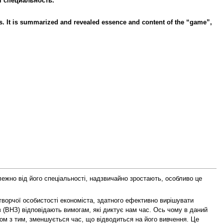
я специальность.
es. It is summarized and revealed essence and content of the “game”,
лежно від його спеціальності, надзвичайно зростають, особливо це
ворчої особистості економіста, здатного ефективно вирішувати
в (ВНЗ) відповідають вимогам, які диктує нам час. Ось чому в даний
азом з тим, зменшується час, що відводиться на його вивчення. Це