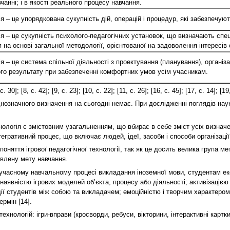
анні; і в якості реального процесу навчання.
я – це упорядкована сукупність дій, операцій і процедур, які забезпечую
ія – це сукупність психолого-педагогічних установок, що визначають спе
 на основі загальної методології, орієнтованої на задоволення інтересів
я – це система спільної діяльності з проектування (планування), організ
го результату при забезпеченні комфортних умов усім учасникам.
 [8, с. 42]; [9, с. 23]; [10, с. 22]; [11, с. 26]; [16, с. 45]; [17, с. 14]; [19, 
однозначного визначення на сьогодні немає. При дослідженні поглядів нау
нологія є змістовним узагальненням, що вбирає в себе зміст усіх визначен
нтегративний процес, що включає людей, ідеї, засоби і способи організаці
няття ігрової педагогічної технології, так як це досить велика група мето
тавлену мету навчання.
сучасному навчальному процесі викладання іноземної мови, студентам ек
наявністю ігрових моделей об’єкта, процесу або діяльності; активізацією
ії студентів між собою та викладачем; емоційністю і творчим характером 
ермін [14].
хнологій: ігри-вправи (кросворди, ребуси, вікторини, інтерактивні картки то