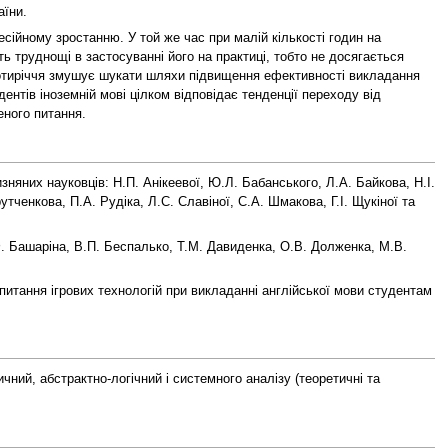
аїни.
ійному зростанню. У той же час при малій кількості годин на
 труднощі в застосуванні його на практиці, тобто не досягається
протиріччя змушує шукати шляхи підвищення ефективності викладання
ентів іноземній мові цілком відповідає тенденції переходу від
еного питання.
зняних науковців: Н.П. Анікеевої, Ю.Л. Бабанського, Л.А. Байкова, Н.І.
утченкова, П.А. Рудіка, Л.С. Славіної, С.А. Шмакова, Г.І. Щукіної та
.Ф. Башаріна, В.П. Беспалько, Т.М. Давиденка, О.В. Долженка, М.В.
итання ігрових технологій при викладанні англійської мови студентам
чний, абстрактно-логічний і системного аналізу (теоретичні та