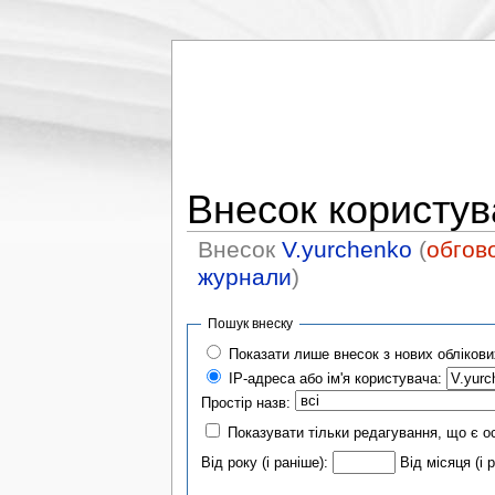
Внесок користув
Внесок
V.yurchenko
(
обгов
журнали
)
Пошук внеску
Показати лише внесок з нових облікови
IP-адреса або ім'я користувача:
Простір назв:
Показувати тільки редагування, що є о
Від року (і раніше):
Від місяця (і 