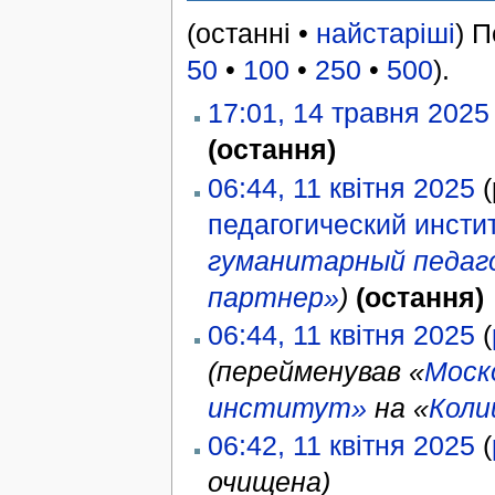
(останні •
найстаріші
) 
50
•
100
•
250
•
500
).
17:01, 14 травня 2025
(остання)
06:44, 11 квітня 2025
(
педагогический инсти
гуманитарный педаг
партнер»
)
(остання)
06:44, 11 квітня 2025
(
(перейменував «
Моск
институт»
на «
Коли
06:42, 11 квітня 2025
(
очищена)