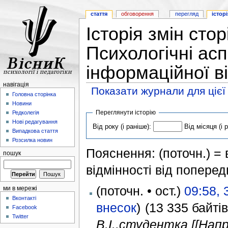
стаття
обговорення
перегляд
історі
Історія змін сто
Психологічні ас
інформаційної в
навігація
Показати журнали для цієї
Головна сторінка
Новини
Переглянути історію
Редколегія
Нові редагування
Від року (і раніше):
Від місяця (і 
Випадкова стаття
Розсилка новин
Пояснення: (поточн.) = в
пошук
відмінності від поперед
(поточн. • ост.)
09:58, 
ми в мережі
Вконтакті
внесок
)
(13 335 байтів
Facebook
Twitter
В.І.,студентка [[Нап