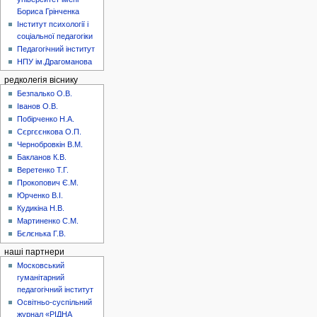
Бориса Грінченка
Інститут психології і
соціальної педагогіки
Педагогічний інститут
НПУ ім.Драгоманова
редколегія віснику
Безпалько О.В.
Іванов О.В.
Побірченко Н.А.
Сєргєєнкова О.П.
Чернобровкін В.М.
Бакланов К.В.
Веретенко Т.Г.
Прокопович Є.М.
Юрченко В.І.
Кудикіна Н.В.
Мартиненко С.М.
Бєлєнька Г.В.
наші партнери
Московський
гуманітарний
педагогічний інститут
Освітньо-суспільний
журнал «РІДНА