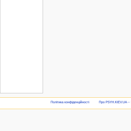
Політика конфіденційності
Про PSYH.KIEV.UA -- В