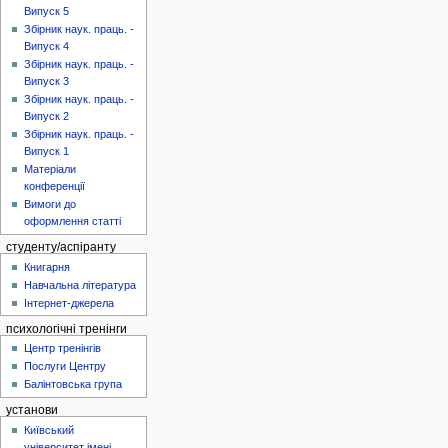
Випуск 5
Збірник наук. праць. -
Випуск 4
Збірник наук. праць. -
Випуск 3
Збірник наук. праць. -
Випуск 2
Збірник наук. праць. -
Випуск 1
Матеріали
конференції
Вимоги до
оформлення статті
студенту/аспіранту
Книгарня
Навчальна література
Інтернет-джерела
психологічні тренінги
Центр тренінгів
Послуги Центру
Балінтовська група
установи
Київський
університет імені