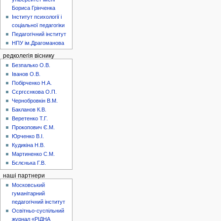
Бориса Грінченка
Інститут психології і
соціальної педагогіки
Педагогічний інститут
НПУ ім.Драгоманова
редколегія віснику
Безпалько О.В.
Іванов О.В.
Побірченко Н.А.
Сєргєєнкова О.П.
Чернобровкін В.М.
Бакланов К.В.
Веретенко Т.Г.
Прокопович Є.М.
Юрченко В.І.
Кудикіна Н.В.
Мартиненко С.М.
Бєлєнька Г.В.
наші партнери
Московський
гуманітарний
педагогічний інститут
Освітньо-суспільний
журнал «РІДНА