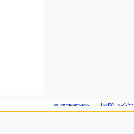
Політика конфіденційності
Про PSYH.KIEV.UA -- В