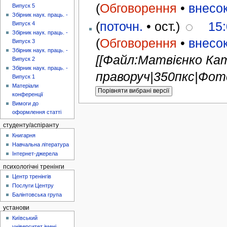
(
Обговорення
•
внесо
Випуск 5
Збірник наук. праць. -
(
поточн.
• ост.)
15:
Випуск 4
Збірник наук. праць. -
(
Обговорення
•
внесо
Випуск 3
Збірник наук. праць. -
[[Файл:Матвієнко Кат
Випуск 2
Збірник наук. праць. -
праворуч|350пкс|Фото
Випуск 1
Матеріали
конференції
Вимоги до
оформлення статті
студенту/аспіранту
Книгарня
Навчальна література
Інтернет-джерела
психологічні тренінги
Центр тренінгів
Послуги Центру
Балінтовська група
установи
Київський
університет імені