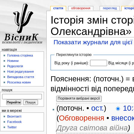
стаття
обговорення
перегляд
історі
Історія змін сто
Олександрівна»
Показати журнали для цієї
навігація
Переглянути історію
Головна сторінка
Новини
Від року (і раніше):
Від місяця (і 
Редколегія
Нові редагування
Пояснення: (поточн.) = в
Випадкова стаття
Розсилка новин
відмінності від поперед
пошук
(поточн. •
ост.
)
10:
ми в мережі
(
Обговорення
•
внесо
Вконтакті
Facebook
Друга світова війна
)
Twitter