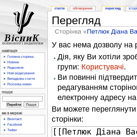
стаття
обговорення
перегляд
істор
Перегляд
Сторінка «
Петлюк Діана В
У вас нема дозволу на р
навігація
Дія, яку Ви хотіли зр
Головна сторінка
Новини
групи:
Користувачі
.
Редколегія
Нові редагування
Ви повинні підтверди
Випадкова стаття
Розсилка новин
редагуванням сторінок
пошук
електронну адресу н
Ви можете переглянути 
ми в мережі
сторінки:
Вконтакті
Facebook
Twitter