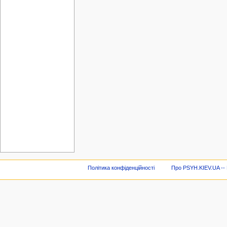
Політика конфіденційності
Про PSYH.KIEV.UA -- В