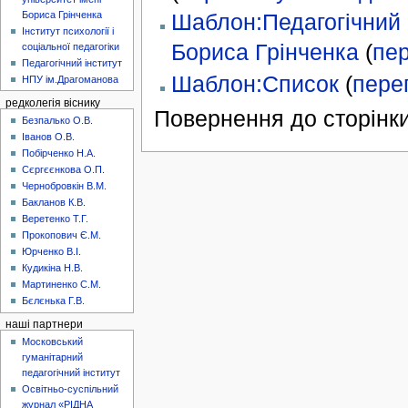
Бориса Грінченка
Шаблон:Педагогічний і
Інститут психології і
Бориса Грінченка
(
пер
соціальної педагогіки
Педагогічний інститут
Шаблон:Список
(
пере
НПУ ім.Драгоманова
редколегія віснику
Повернення до сторінки
Безпалько О.В.
Іванов О.В.
Побірченко Н.А.
Сєргєєнкова О.П.
Чернобровкін В.М.
Бакланов К.В.
Веретенко Т.Г.
Прокопович Є.М.
Юрченко В.І.
Кудикіна Н.В.
Мартиненко С.М.
Бєлєнька Г.В.
наші партнери
Московський
гуманітарний
педагогічний інститут
Освітньо-суспільний
журнал «РІДНА