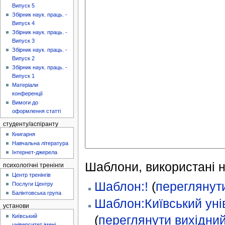
Випуск 5
Збірник наук. праць. -
Випуск 4
Збірник наук. праць. -
Випуск 3
Збірник наук. праць. -
Випуск 2
Збірник наук. праць. -
Випуск 1
Матеріали
конференції
Вимоги до
оформлення статті
студенту/аспіранту
Книгарня
Навчальна література
Інтернет-джерела
Шаблони, використані на
психологічні тренінги
Центр тренінгів
Шаблон:!
(
переглянути
Послуги Центру
Балінтовська група
Шаблон:Київський уні
установи
Київський
(
переглянути вихідний
університет імені