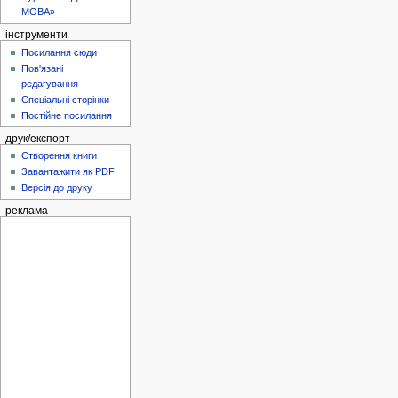
МОВА»
інструменти
Посилання сюди
Пов'язані
редагування
Спеціальні сторінки
Постійне посилання
друк/експорт
Створення книги
Завантажити як PDF
Версія до друку
реклама