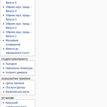
Випуск 5
Збірник наук. праць. -
Випуск 4
Збірник наук. праць. -
Випуск 3
Збірник наук. праць. -
Випуск 2
Збірник наук. праць. -
Випуск 1
Матеріали
конференції
Вимоги до
оформлення статті
студенту/аспіранту
Книгарня
Навчальна література
Інтернет-джерела
психологічні тренінги
Центр тренінгів
Послуги Центру
Балінтовська група
установи
Київський
університет імені