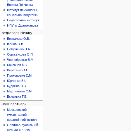
Бориса Грінченка
Інститут психології і
соціальної педагогіки
Педагогічний інститут
НПУ ім.Драгоманова
редколегія віснику
Безпалько О.В.
Іванов О.В.
Побірченко Н.А.
Сєргєєнкова О.П.
Чернобровкін В.М.
Бакланов К.В.
Веретенко Т.Г.
Прокопович Є.М.
Юрченко В.І.
Кудикіна Н.В.
Мартиненко С.М.
Бєлєнька Г.В.
наші партнери
Московський
гуманітарний
педагогічний інститут
Освітньо-суспільний
журнал «РІДНА