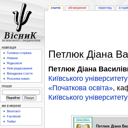
стаття
обговорення
перегляд
історі
навігація
Петлюк Діана Ва
Головна сторінка
Новини
Редколегія
Петлюк Діана Василів
Нові редагування
Випадкова стаття
Київського університету
Розсилка новин
«Початкова освіта»
, к
пошук
Київського університету
ми в мережі
Вконтакті
Facebook
Twitter
Петлюк Діана Ва