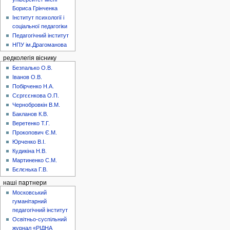
Бориса Грінченка
Інститут психології і
соціальної педагогіки
Педагогічний інститут
НПУ ім.Драгоманова
редколегія віснику
Безпалько О.В.
Іванов О.В.
Побірченко Н.А.
Сєргєєнкова О.П.
Чернобровкін В.М.
Бакланов К.В.
Веретенко Т.Г.
Прокопович Є.М.
Юрченко В.І.
Кудикіна Н.В.
Мартиненко С.М.
Бєлєнька Г.В.
наші партнери
Московський
гуманітарний
педагогічний інститут
Освітньо-суспільний
журнал «РІДНА