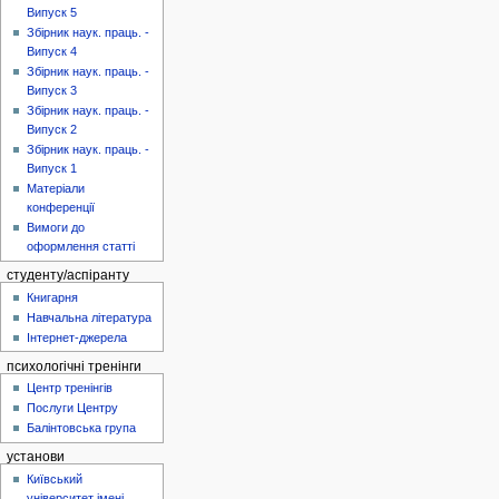
Випуск 5
Збірник наук. праць. -
Випуск 4
Збірник наук. праць. -
Випуск 3
Збірник наук. праць. -
Випуск 2
Збірник наук. праць. -
Випуск 1
Матеріали
конференції
Вимоги до
оформлення статті
студенту/аспіранту
Книгарня
Навчальна література
Інтернет-джерела
психологічні тренінги
Центр тренінгів
Послуги Центру
Балінтовська група
установи
Київський
університет імені