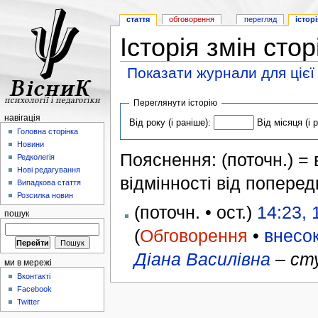
стаття
обговорення
перегляд
історі
Історія змін сто
Показати журнали для цієї
Переглянути історію
навігація
Від року (і раніше):
Від місяця (і 
Головна сторінка
Новини
Пояснення: (поточн.) = в
Редколегія
Нові редагування
відмінності від поперед
Випадкова стаття
Розсилка новин
(поточн. • ост.)
14:23, 
пошук
(
Обговорення
•
внесо
Діана Василівна
– ст
ми в мережі
Вконтакті
Facebook
Twitter