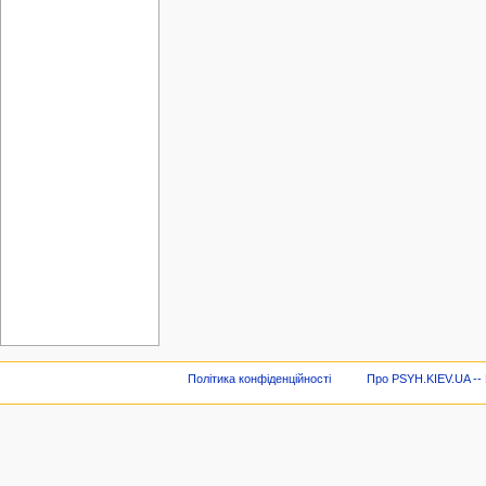
Політика конфіденційності
Про PSYH.KIEV.UA -- В