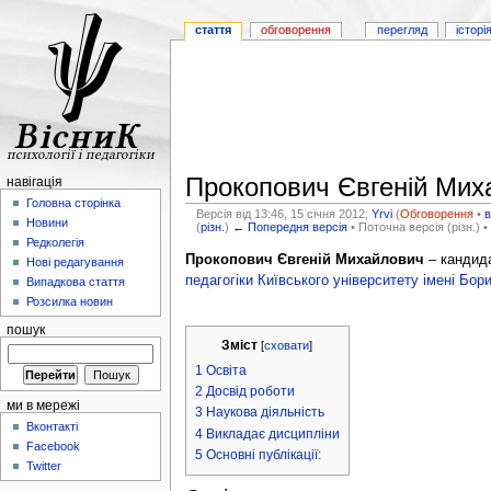
стаття
обговорення
перегляд
історі
Прокопович Євгеній Мих
навігація
Головна сторінка
Версія від 13:46, 15 січня 2012;
Yrvi
(
Обговорення
•
Новини
(
різн.
)
← Попередня версія
• Поточна версія (різн.) •
Редколегія
Прокопович Євгеній Михайлович
– кандида
Нові редагування
педагогіки
Київського університету імені Бор
Випадкова стаття
Розсилка новин
пошук
Зміст
[
сховати
]
1
Освіта
2
Досвід роботи
ми в мережі
3
Наукова діяльність
Вконтакті
4
Викладає дисципліни
Facebook
5
Основні публікації:
Twitter