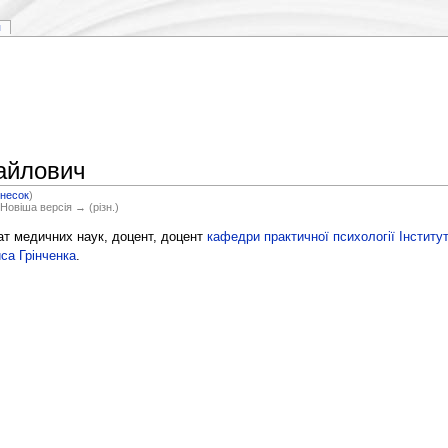
я
айлович
внесок
)
 Новіша версія → (різн.)
т медичних наук, доцент, доцент
кафедри практичної психології
Інститут
иса Грінченка
.