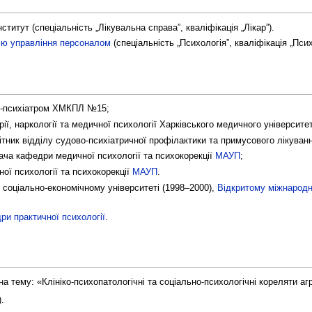
ститут (спеціальність „Лікувальна справа”, кваліфікація „Лікар”).
ію управління персоналом
(спеціальність „Психологія”, кваліфікація „Псих
м-психіатром ХМКПЛ №15;
ії, наркології та медичної психології Харківського медичного університе
тник відділу судово-психіатричної профілактики та примусового лікування 
вача кафедри медичної психології та психокорекції
МАУП
;
ої психології та психокорекції
МАУП
.
соціально-економічному університеті (1998–2000),
Відкритому міжнародн
ри практичної психології
.
а тему: «Клініко-психопатологічні та соціально-психологічні кореляти агр
.