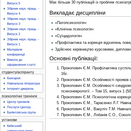
Має більше 30 публікацій із проблем психіатрі
Випуск 5
Збірник наук. праць. -
Викладає дисципліни
Випуск 4
Збірник наук. праць. -
«Патопсихологія»
Випуск 3
Збірник наук. праць. -
«Клінічна психологія»
Випуск 2
«Суїцидологія»
Збірник наук. праць. -
«Профілактика та корекція відхилень пове
Випуск 1
Здійснює керівництво курсовими, дипломн
Матеріали
конференції
Основні публікації:
Вимоги до
оформлення статті
Прокопович Є.М. Профілактика суспільн
студенту/аспіранту
16с.
Книгарня
Прокопович Є.М. Особливості проявів си
Навчальна література
Прокопович Є.М. Особливості синдрому п
Інтернет-джерела
психоневрології. – Том 15, випуск 1 (50
психологічні тренінги
Прокопович Є.М. Психологічна корекція
Центр тренінгів
Прокопович Є.М., Тарасенко Л.Г. Навчал
Послуги Центру
Прокопович Є.М., Вакуліч Т.М. Навчаль
Балінтовська група
Прокопович Є.М., Лобанів С.О., Соколов
установи
Київський
університет імені