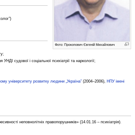
олог”)
Фото: Прокопович Євгеній Михайлович
ту;
УНДІ судової і соціальної психіатрії та наркології;
ому університету розвитку людини „Україна”
(2004–2006),
НПУ імені
есивності неповнолітніх правопорушників» (14.01.16 – психіатрія).