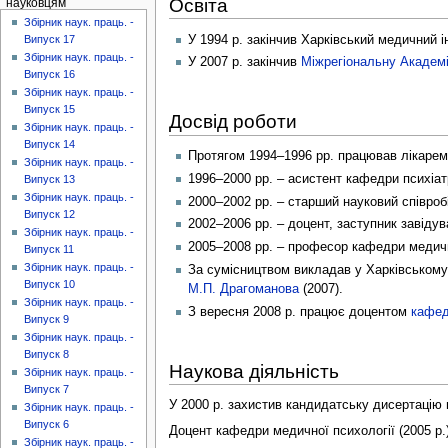
Освіта
науковцям
Збірник наук. праць. -
У 1994 р. закінчив Харківський медичний ін
Випуск 17
Збірник наук. праць. -
У 2007 р. закінчив
Міжрегіональну Академ
Випуск 16
Збірник наук. праць. -
Випуск 15
Досвід роботи
Збірник наук. праць. -
Випуск 14
Протягом 1994–1996 рр. працював лікаре
Збірник наук. праць. -
1996–2000 рр. – асистент кафедри психіатр
Випуск 13
Збірник наук. праць. -
2000–2002 рр. – старший науковий співробі
Випуск 12
2002–2006 рр. – доцент, заступник завіду
Збірник наук. праць. -
2005–2008 рр. – професор кафедри медичн
Випуск 11
Збірник наук. праць. -
За сумісництвом викладав у Харківському 
Випуск 10
М.П. Драгоманова
(2007).
Збірник наук. праць. -
З вересня 2008 р. працює доцентом
кафед
Випуск 9
Збірник наук. праць. -
Випуск 8
Наукова діяльність
Збірник наук. праць. -
Випуск 7
У 2000 р. захистив кандидатську дисертацію н
Збірник наук. праць. -
Випуск 6
Доцент кафедри медичної психології (2005 р.)
Збірник наук. праць. -