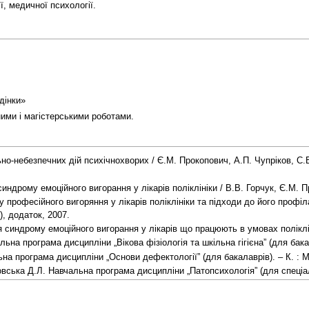
ї, медичної психології.
дінки»
ими і магістерськими роботами.
о-небезпечних дій психічнохворих / Є.М. Прокопович, А.П. Чупріков, С.В
ндрому емоційного вигорання у лікарів поліклініки / В.В. Горчук, Є.М. Про
рофесійного вигоряння у лікарів поліклініки та підходи до його профілакт
), додаток, 2007.
 синдрому емоційного вигорання у лікарів що працюють в умовах полікліні
ьна програма дисципліни „Вікова фізіологія та шкільна гігієна” (для бакал
на програма дисципліни „Основи дефектології” (для бакалаврів). – К. : М
ська Д.Л. Навчальна програма дисципліни „Патопсихологія” (для спеціаліс