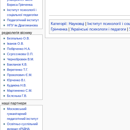
Бориса Грінченка
Інститут психології і
соціальної педагогіки
Педагогічний інститут
Категорії
:
Науковці
|
Інститут психології і со
НПУ ім.Драгоманова
Грінченка
|
Українські психологи і педагоги
|
редколегія віснику
Безпалько О.В.
Іванов О.В.
Побірченко Н.А.
Сєргєєнкова О.П.
Чернобровкін В.М.
Бакланов К.В.
Веретенко Т.Г.
Прокопович Є.М.
Юрченко В.І.
Кудикіна Н.В.
Мартиненко С.М.
Бєлєнька Г.В.
наші партнери
Московський
гуманітарний
педагогічний інститут
Освітньо-суспільний
журнал «РІДНА