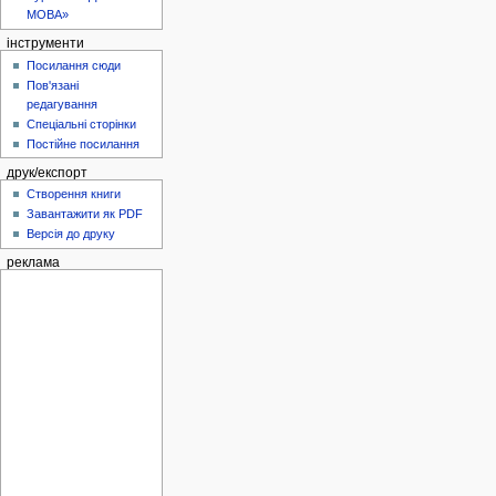
МОВА»
інструменти
Посилання сюди
Пов'язані
редагування
Спеціальні сторінки
Постійне посилання
друк/експорт
Створення книги
Завантажити як PDF
Версія до друку
реклама