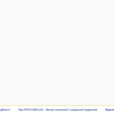
ційності
Про PSYH.KIEV.UA -- Вісник психології і соціальної педагогіки
Відмов