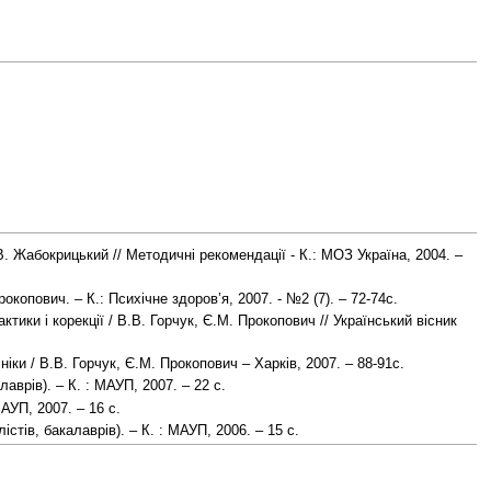
. Жабокрицький // Методичні рекомендації - К.: МОЗ Україна, 2004. –
копович. – К.: Психічне здоров’я, 2007. - №2 (7). – 72-74с.
ики і корекції / В.В. Горчук, Є.М. Прокопович // Український вісник
ки / В.В. Горчук, Є.М. Прокопович – Харків, 2007. – 88-91с.
аврів). – К. : МАУП, 2007. – 22 с.
АУП, 2007. – 16 с.
тів, бакалаврів). – К. : МАУП, 2006. – 15 с.