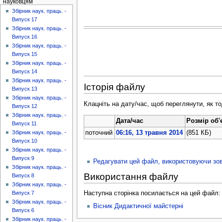
науковцям
Збірник наук. праць. -
Випуск 17
Збірник наук. праць. -
Випуск 16
Збірник наук. праць. -
Випуск 15
Збірник наук. праць. -
Випуск 14
Збірник наук. праць. -
Історія файлу
Випуск 13
Збірник наук. праць. -
Клацніть на дату/час, щоб переглянути, як т
Випуск 12
Збірник наук. праць. -
Дата/час
Розмір об'
Випуск 11
поточний
06:16, 13 травня 2014
(851 КБ)
Збірник наук. праць. -
Випуск 10
Збірник наук. праць. -
Випуск 9
Редагувати цей файл, використовуючи зо
Збірник наук. праць. -
Використання файлу
Випуск 8
Збірник наук. праць. -
Наступна сторінка посилається на цей файл:
Випуск 7
Збірник наук. праць. -
Вісник Дидактичної майстерні
Випуск 6
Збірник наук. праць. -