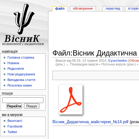
файл
обговорення
перегляд
історія
Файл:Вісник Дидактична
навігація
Головна сторінка
Версія від 06:16, 13 травня 2014;
V.yurchenko
(
Обгов
Новини
(різн.) ← Попередня версія • Поточна версія (різн.) •
Редколегія
Нові редагування
Випадкова стаття
Розсилка новин
пошук
ми в мережі
Вконтакті
Вісник_Дидактична_майстерня_№14.pdf
‎
(роз
Facebook
Twitter