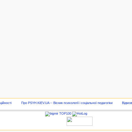
ційності
Про PSYH.KIEV.UA -- Вісник психології і соціальної педагогіки
Відмов