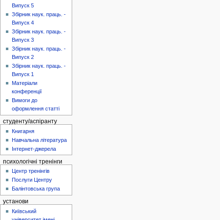
Випуск 5
Збірник наук. праць. -
Випуск 4
Збірник наук. праць. -
Випуск 3
Збірник наук. праць. -
Випуск 2
Збірник наук. праць. -
Випуск 1
Матеріали
конференції
Вимоги до
оформлення статті
студенту/аспіранту
Книгарня
Навчальна література
Інтернет-джерела
психологічні тренінги
Центр тренінгів
Послуги Центру
Балінтовська група
установи
Київський
університет імені