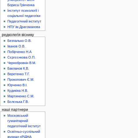
Бориса Грінченка
Інститут психології і
соціальної педагогіки
Педагогічний інститут
НПУ ім.Драгоманова
редколегія віснику
Безпалько О.В.
Іванов О.В.
Побірченко Н.А.
Сєргєєнкова О.П.
Чернобровкін В.М.
Бакланов К.В.
Веретенко Т.Г.
Прокопович Є.М.
Юрченко В.І.
Кудикіна Н.В.
Мартиненко С.М.
Бєлєнька Г.В.
наші партнери
Московський
гуманітарний
педагогічний інститут
Освітньо-суспільний
журнал «РІДНА