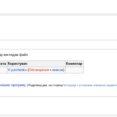
оді виглядав файл.
єкта
Користувач
Коментар
V.yurchenko
(
Обговорення
•
внесок
)
внішню програму
(Подробиці див. на сторінці
Інструкції з установки зовнішніх редакто