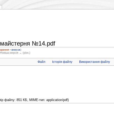
 майстерня №14.pdf
орення
•
внесок
)
 Новіша версія → (різн.)
Файл
Історія файлу
Використання файлу
мір файлу: 851 КБ, MIME-тип: application/pdf)