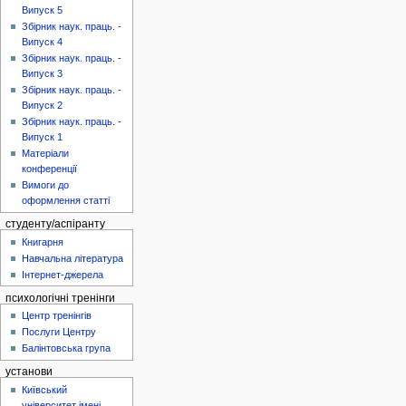
Випуск 5
Збірник наук. праць. -
Випуск 4
Збірник наук. праць. -
Випуск 3
Збірник наук. праць. -
Випуск 2
Збірник наук. праць. -
Випуск 1
Матеріали
конференції
Вимоги до
оформлення статті
студенту/аспіранту
Книгарня
Навчальна література
Інтернет-джерела
психологічні тренінги
Центр тренінгів
Послуги Центру
Балінтовська група
установи
Київський
університет імені