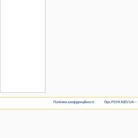
Політика конфіденційності
Про PSYH.KIEV.UA -- В