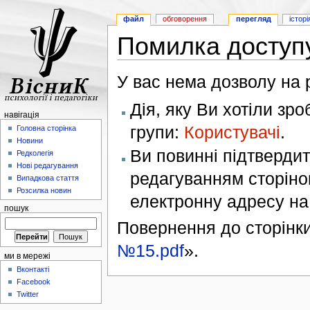
файл
обговорення
перегляд
історі
Помилка доступ
У вас нема дозволу на р
Дія, яку Ви хотіли зр
навігація
групи:
Користувачі
.
Головна сторінка
Новини
Ви повинні підтверди
Редколегія
Нові редагування
редагуванням сторінок
Випадкова стаття
Розсилка новин
електронну адресу н
пошук
Повернення до сторінки
№15.pdf
».
ми в мережі
Вконтакті
Facebook
Twitter