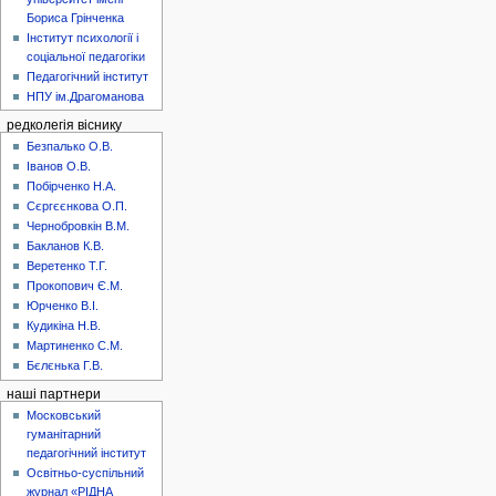
Бориса Грінченка
Інститут психології і
соціальної педагогіки
Педагогічний інститут
НПУ ім.Драгоманова
редколегія віснику
Безпалько О.В.
Іванов О.В.
Побірченко Н.А.
Сєргєєнкова О.П.
Чернобровкін В.М.
Бакланов К.В.
Веретенко Т.Г.
Прокопович Є.М.
Юрченко В.І.
Кудикіна Н.В.
Мартиненко С.М.
Бєлєнька Г.В.
наші партнери
Московський
гуманітарний
педагогічний інститут
Освітньо-суспільний
журнал «РІДНА