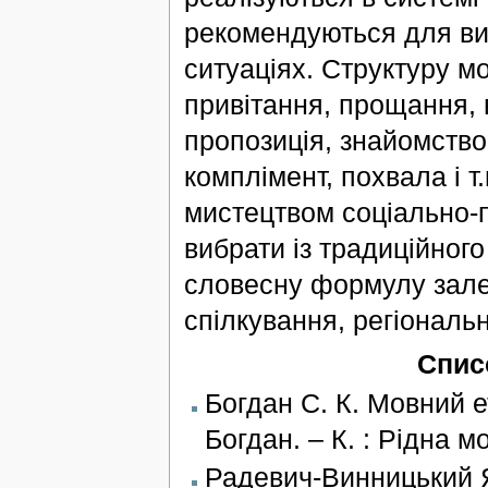
рекомендуються для вик
ситуаціях. Структуру м
привітання, прощання, 
пропозиція, знайомство,
комплімент, похвала і т
мистецтвом соціально-п
вибрати із традиційного
словесну формулу залеж
спілкування, регіональ
Спис
Богдан С. К. Мовний ет
Богдан. – К. : Рідна мо
Радевич-Винницький Я.