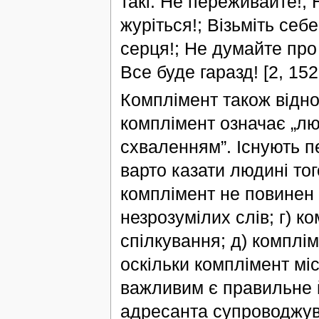
такі: Не переживайте!;
журіться!; Візьміть себе
серця!; Не думайте про 
Все буде гаразд! [2, 152
Комплімент також відно
комплімент означає „лю
схваленням”. Існують п
варто казати людині тог
комплімент не повинен 
незрозумілих слів; г) к
спілкування; д) комплім
оскільки комплімент мі
важливим є правильне й
адресанта супроводжув