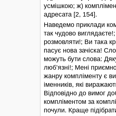
усмішкою; ж) комплімент
адресата [2, 154].
Наведемо приклади комп
так чудово виглядаєте!;
розмовляти!; Ви така кр
пасує нова зачіска! Сл
можуть бути слова: Дяку
люб’язні!; Мені приємно
жанру компліменту є ви
іменників, які виражають
Відповідно до вимог доб
компліментом за комплі
почули. Краще підібрат