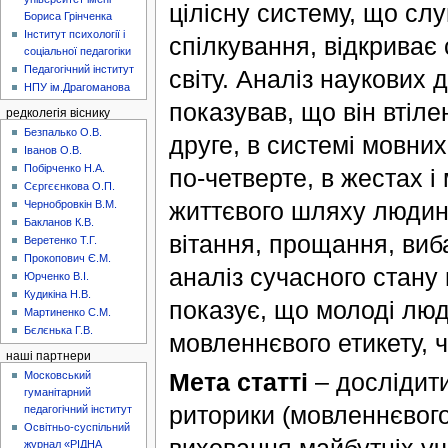
цілісну систему, що слу
Бориса Грінченка
Інститут психології і
спілкування, відкриває
соціальної педагогіки
Педагогічний інститут
світу. Аналіз наукових 
НПУ ім.Драгоманова
показував, що він втіле
редколегія віснику
Безпалько О.В.
друге, в системі мовни
Іванов О.В.
Побірченко Н.А.
по-четверте, в жестах і 
Сєргєєнкова О.П.
життєвого шляху людин
Чернобровкін В.М.
Бакланов К.В.
вітання, прощання, виб
Веретенко Т.Г.
Прокопович Є.М.
аналіз сучасного стану
Юрченко В.І.
Кудикіна Н.В.
показує, що молоді лю
Мартиненко С.М.
Бєлєнька Г.В.
мовленнєвого етикету, 
наші партнери
Мета статті
– дослідит
Московський
гуманітарний
риторики (мовленнєвого
педагогічний інститут
Освітньо-суспільний
журнал «РІДНА