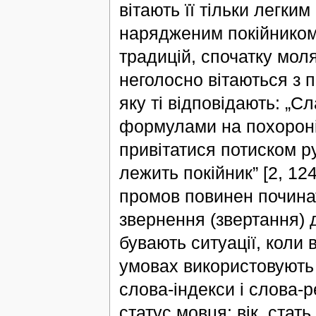
вітають її тільки легки
нарядженим покійником
традицій, спочатку моля
неголосно вітаються з 
яку ті відповідають: „С
формулами на похороні 
привітатися потиском ру
лежить покійник” [2, 12
промов повинен почина
звернення (звертання) 
бувають ситуації, коли 
умовах використовують 
слова-індекси і слова-р
статус мовця: вік, стать 