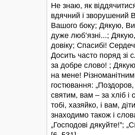
Не знаю, як віддячитис
вдячний і зворушений 
Вашого боку; Дякую, Ви
дуже люб’язні...; Дякую
довіку; Спасибі! Сердеч
Досить часто поряд зі 
за добре слово! ; Дяку
на мене! Різноманітними
гостювання: „Поздоров, Б
святим, вам – за хліб і с
тобі, хазяйко, і вам, ді
знаходимо також і слова
„Господові дякуйте!”; „Сп
[6, 531].