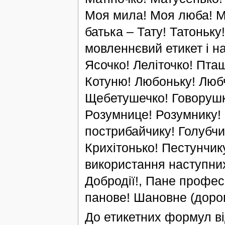
Моя мила! Моя люба! М
батька – Тату! Татоньку
мовленнєвий етикет і н
Ясочко! Леліточко! Пта
Котуню! Любоньку! Люб
Щебетушечко! Говорушк
Розумнице! Розумнику! В
пострибайчику! Голубчик
Крихітонько! Пестунчик
використання наступних
Добродії!, Пане професо
панове! Шановне (дороге
До етикетних формул ві