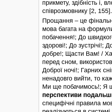
прикмету, здібність і,
співрозмовнику [2, 155].
Прощання – це фінальна
мова багата на формули
побачення!; До швидкого
здорові!; До зустрічі!;
добре!; Щасти Вам! / 
перед сном, використову
Доброї ночі!; Гарних сн
ненадовго вийти, то каж
Ми ще побачимось!; Я щ
перспективи подальш
специфічні правила мов
реалізуються в системі 