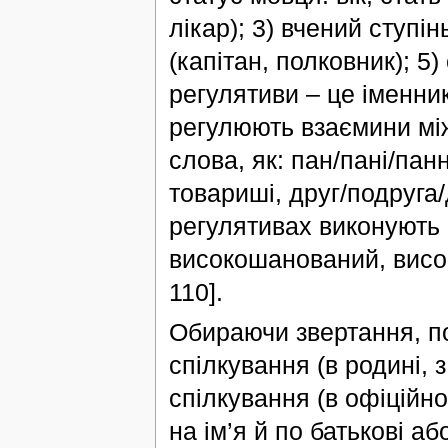
лікар); 3) вчений ступін
(капітан, полковник); 5
регулятиви – це іменни
регулюють взаємини між
слова, як: пан/пані/па
товариші, друг/подруга/
регулятивах виконують
високошанований, висок
110].
Обираючи звертання, по
спілкування (в родині, 
спілкування (в офіційн
на ім’я й по батькові а