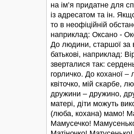
на ім’я придатне для с
із адресатом та ін. Як
то в неофіційній обстан
наприклад: Оксано - Ок
До людини, старшої за 
батькові, наприклад: Ві
зверталися так: сердень
горличко. До коханої –
квіточко, мій скарбе, л
дружини – дружино, др
матері, діти можуть вик
(люба, кохана) мамо! 
Мамусечко! Мамусенько
Матіночко! Матусенько!