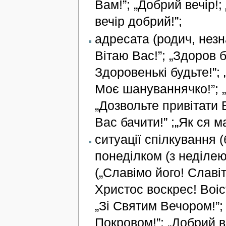
Вам!”; „Добрий вечір!;
вечір добрий!”;
адресата (родич, незна
Вітаю Вас!”; „Здоров б
Здоровенькі будьте!”;
Моє шануваннячко!”; 
„Дозвольте привітати Ва
Вас бачити!” ;„Як ся м
ситуації спілкування (
понеділком (з неділею
(„Славімо його! Славіт
Христос воскрес! Воіст
„Зі Святим Вечором!”; 
Покровом!”; „Добрий в