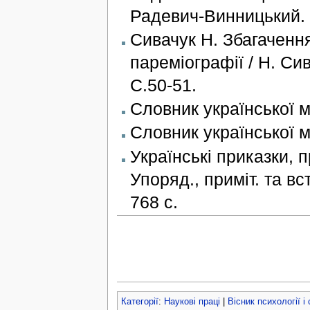
Радевич-Винницький. –
Сивачук Н. Збагаченн
пареміографії / Н. Сив
С.50-51.
Словник української мо
Словник української мо
Українські приказки, п
Упоряд., приміт. та вст
768 с.
Категорії
:
Наукові праці
|
Вісник психології і