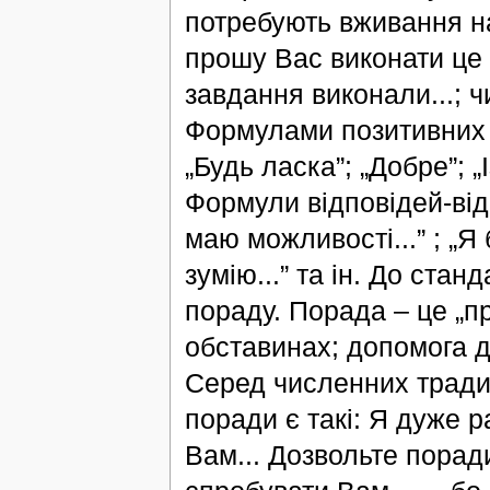
потребують вживання на
прошу Вас виконати це 
завдання виконали...; ч
Формулами позитивних р
„Будь ласка”; „Добре”; 
Формули відповідей-відм
маю можливості...” ; „Я 
зумію...” та ін. До ста
пораду. Порада – це „пр
обставинах; допомога до
Серед численних тради
поради є такі: Я дуже 
Вам... Дозвольте порадит