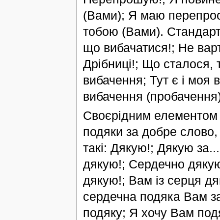
(Вами); Я маю перепрос
тобою (Вами). Стандартн
що вибачатися!; Не варт
Дрібниці!; Що сталося,
вибачення; Тут є і моя 
вибачення (пробачення)!
Своєрідним елементом м
подяки за добре слово,
такі: Дякую!; Дякую за
дякую!; Сердечно дякую
дякую!; Вам із серця дя
сердечна подяка Вам за
подяку; Я хочу Вам подя