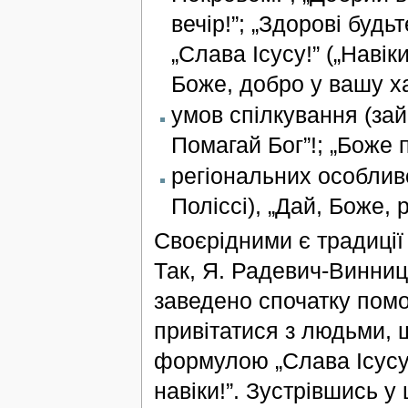
вечір!”; „Здорові будьт
„Слава Ісусу!” („Навік
Боже, добро у вашу хат
умов спілкування (зайн
Помагай Бог”!; „Боже 
регіональних особлив
Поліссі), „Дай, Боже, 
Своєрідними є традиції 
Так, Я. Радевич-Винниц
заведено спочатку помол
привітатися з людьми, 
формулою „Слава Ісусу 
навіки!”. Зустрівшись 