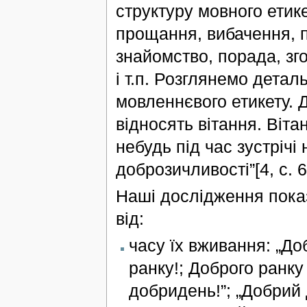
структуру мовного етике
прощання, вибачення, п
знайомство, порада, зго
і т.п. Розглянемо дета
мовленнєвого етикету. 
відносять вітання. Віта
небудь під час зустрічі
доброзичливості”[4, с. 6
Наші дослідження показ
від:
часу їх вживання: „До
ранку!; Доброго ранку
добридень!”; „Добрий