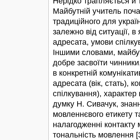
Нерідко трапляється й т
Майбутній учитель поча
традиційного для украї
залежно від ситуації, в
адресата, умови спілкув
Іншими словами, майбу
добре засвоїти чинники
в конкретній комунікати
адресата (вік, стать), к
спілкування), характер 
думку Н. Сивачук, знан
мовленнєвого етикету 
налагодженні контакту
тональність мовлення [3