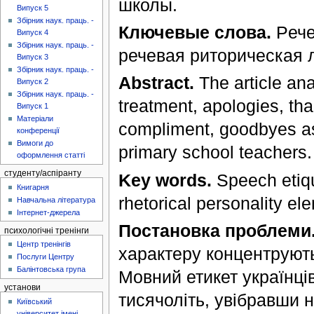
школы.
Випуск 5
Збірник наук. праць. -
Ключевые слова.
Pече
Випуск 4
Збірник наук. праць. -
речевая риторическая 
Випуск 3
Збірник наук. праць. -
Abstract.
The article ana
Випуск 2
Збірник наук. праць. -
treatment, apologies, tha
Випуск 1
Матеріали
compliment, goodbyes as 
конференції
Вимоги до
primary school teachers.
оформлення статті
студенту/аспіранту
Key words.
Speech etiqu
Книгарня
rhetorical personality el
Навчальна література
Інтернет-джерела
Постановка проблеми
психологічні тренінги
Центр тренінгів
характеру концентрують
Послуги Центру
Балінтовська група
Мовний етикет українці
установи
тисячоліть, увібравши н
Київський
університет імені