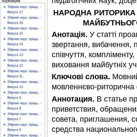
педагогічних наук, доцен
науковцям
Збірник наук. праць. -
НАРОДНА РИТОРИКА 
Випуск 17
Збірник наук. праць. -
МАЙБУТНЬОГ
Випуск 16
Збірник наук. праць. -
Анотація.
У статті проа
Випуск 15
Збірник наук. праць. -
звертання, вибачення, 
Випуск 14
Збірник наук. праць. -
співчуття, компліменту
Випуск 13
Збірник наук. праць. -
виховання майбутніх уч
Випуск 12
Збірник наук. праць. -
Ключові слова.
Мовний 
Випуск 11
Збірник наук. праць. -
мовленнєво-риторична о
Випуск 10
Збірник наук. праць. -
Аннотация.
В статье п
Випуск 9
Збірник наук. праць. -
приветствия, обращения
Випуск 8
Збірник наук. праць. -
совета, приглашения, 
Випуск 7
Збірник наук. праць. -
средства национальног
Випуск 6
Збірник наук. праць. -