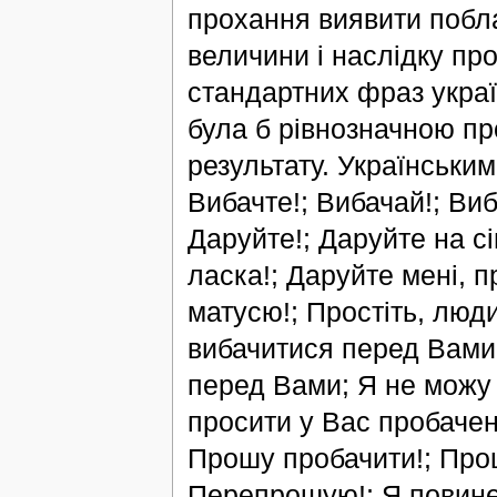
прохання виявити побла
величини і наслідку пр
стандартних фраз украї
була б рівнозначною пр
результату. Українськи
Вибачте!; Вибачай!; Виб
Даруйте!; Даруйте на сі
ласка!; Даруйте мені, п
матусю!; Простіть, люди
вибачитися перед Вами;
перед Вами; Я не можу 
просити у Вас пробачен
Прошу пробачити!; Про
Перепрошую!; Я повине