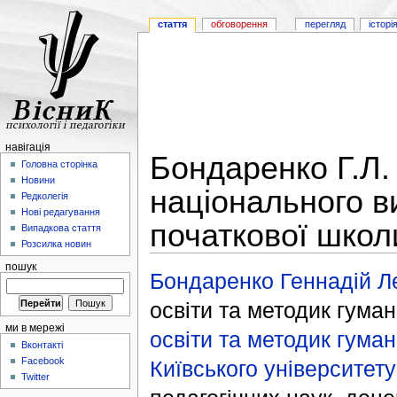
стаття
обговорення
перегляд
історі
навігація
Бондаренко Г.Л.
Головна сторінка
Новини
національного в
Редколегія
Нові редагування
початкової школ
Випадкова стаття
Розсилка новин
пошук
Бондаренко Геннадій Л
освіти та методик гума
ми в мережі
освіти та методик гума
Вконтакті
Facebook
Київського університету
Twitter