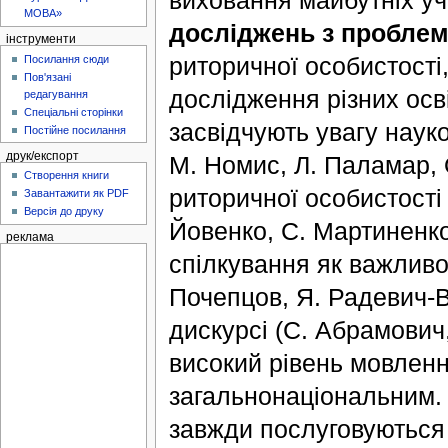
виховання майбутніх уч
МОВА»
досліджень з проблем
інструменти
риторичної особистості
Посилання сюди
Пов'язані
дослідження різних осв
редагування
Спеціальні сторінки
засвідчують увагу науко
Постійне посилання
друк/експорт
М. Номис, Л. Паламар,
Створення книги
риторичної особистості 
Завантажити як PDF
Версія до друку
Йовенко, С. Мартиненко
реклама
спілкування як важливої
Почепцов, Я. Радевич-В
дискурсі (С. Абрамович,
високий рівень мовленн
загальнонаціональним. 
завжди послуговуються 