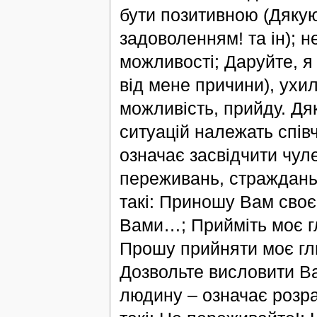
бути позитивною (Дякую
задоволенням! та ін); н
можливості; Даруйте, 
від мене причини), ухи
можливість, прийду. Дяк
ситуацій належать співч
означає засвідчити чул
переживань, страждань,
такі: Приношу Вам своє
Вами…; Прийміть моє г
Прошу прийняти моє гл
Дозвольте висловити Ва
людину – означає розра