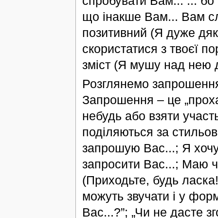
спробувати Вам... ... бо
що інакше Вам... Вам с
позитивний (Я дуже дяк
скористатися з твоєї п
зміст (Я мушу над нею д
Розглянемо запрошення 
Запрошення – це „проха
небудь або взяти участ
поділяються за стильов
запрошую Вас...; Я хочу
запросити Вас...; Маю ч
(Приходьте, будь ласка
можуть звучати і у фор
Вас...?”; „Чи не дасте з