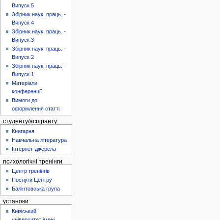
Випуск 5
Збірник наук. праць. -
Випуск 4
Збірник наук. праць. -
Випуск 3
Збірник наук. праць. -
Випуск 2
Збірник наук. праць. -
Випуск 1
Матеріали
конференції
Вимоги до
оформлення статті
студенту/аспіранту
Книгарня
Навчальна література
Інтернет-джерела
психологічні тренінги
Центр тренінгів
Послуги Центру
Балінтовська група
установи
Київський
університет імені