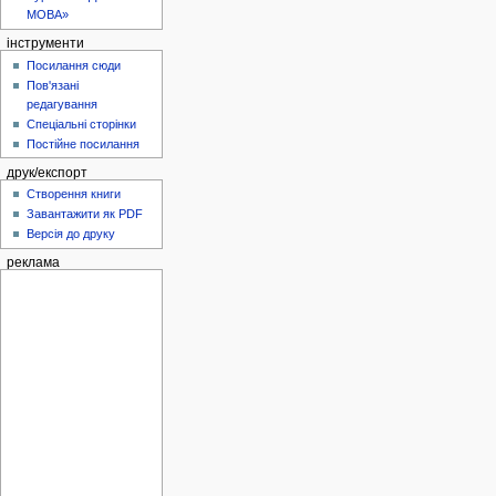
МОВА»
інструменти
Посилання сюди
Пов'язані
редагування
Спеціальні сторінки
Постійне посилання
друк/експорт
Створення книги
Завантажити як PDF
Версія до друку
реклама