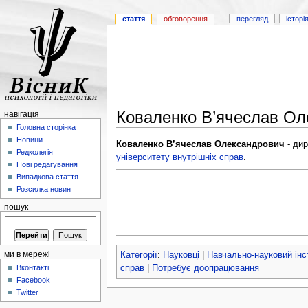
стаття
обговорення
перегляд
історі
Коваленко В’ячеслав Ол
навігація
Головна сторінка
Новини
Коваленко В’ячеслав Олександрович
- ди
Редколегія
університету внутрішніх справ
.
Нові редагування
Випадкова стаття
Розсилка новин
пошук
Категорії
:
Науковці
|
Навчально-науковий інс
ми в мережі
справ
|
Потребує доопрацювання
Вконтакті
Facebook
Twitter