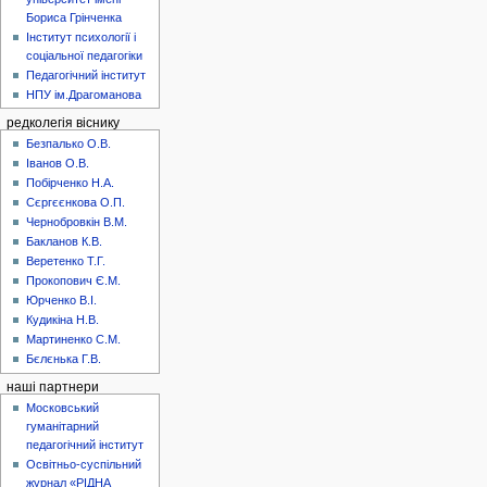
Бориса Грінченка
Інститут психології і
соціальної педагогіки
Педагогічний інститут
НПУ ім.Драгоманова
редколегія віснику
Безпалько О.В.
Іванов О.В.
Побірченко Н.А.
Сєргєєнкова О.П.
Чернобровкін В.М.
Бакланов К.В.
Веретенко Т.Г.
Прокопович Є.М.
Юрченко В.І.
Кудикіна Н.В.
Мартиненко С.М.
Бєлєнька Г.В.
наші партнери
Московський
гуманітарний
педагогічний інститут
Освітньо-суспільний
журнал «РІДНА