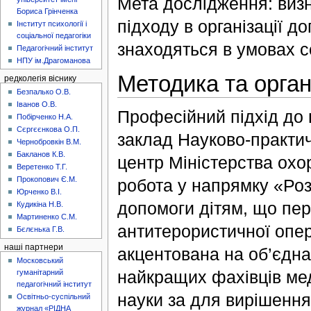
Мета дослідження: виз
Бориса Грінченка
підходу в організації д
Інститут психології і
соціальної педагогіки
знаходяться в умовах с
Педагогічний інститут
НПУ ім.Драгоманова
Методика та орган
редколегія віснику
Безпалько О.В.
Іванов О.В.
Професійний підхід до 
Побірченко Н.А.
Сєргєєнкова О.П.
заклад Науково-практич
Чернобровкін В.М.
Бакланов К.В.
центр Міністерства охо
Веретенко Т.Г.
Прокопович Є.М.
робота у напрямку «Роз
Юрченко В.І.
допомоги дітям, що пер
Кудикіна Н.В.
Мартиненко С.М.
антитерористичної опер
Бєлєнька Г.В.
наші партнери
акцентована на об’єдна
Московський
найкращих фахівців меди
гуманітарний
педагогічний інститут
науки за для вирішення
Освітньо-суспільний
журнал «РІДНА