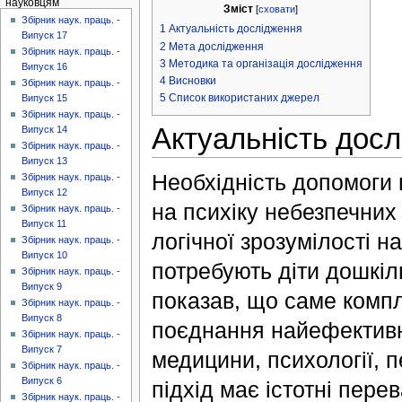
науковцям
Зміст
[
сховати
]
Збірник наук. праць. -
1
Актуальність дослідження
Випуск 17
2
Мета дослідження
Збірник наук. праць. -
3
Методика та організація дослідження
Випуск 16
4
Висновки
Збірник наук. праць. -
5
Список використаних джерел
Випуск 15
Збірник наук. праць. -
Актуальність дос
Випуск 14
Збірник наук. праць. -
Випуск 13
Необхідність допомоги
Збірник наук. праць. -
Випуск 12
на психіку небезпечних 
Збірник наук. праць. -
Випуск 11
логічної зрозумілості н
Збірник наук. праць. -
Випуск 10
потребують діти дошкіль
Збірник наук. праць. -
Випуск 9
показав, що саме комп
Збірник наук. праць. -
Випуск 8
поєднання найефективн
Збірник наук. праць. -
Випуск 7
медицини, психології, пе
Збірник наук. праць. -
Випуск 6
підхід має істотні пер
Збірник наук. праць. -