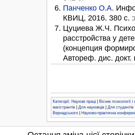
Панченко О.А.
Инфор
КВИЦ, 2016. 380 с. 
Цуциева Ж.Ч. Психо
расстройства у дете
(концепция формиро
Автореф. дис. докт. 
Категорії
:
Наукові праці
|
Вісник психології і
магістрантів
|
Для науковців
|
Для студентів
Вернадського
|
Науково-практична конференц
Остання зміна цієї сторінки: