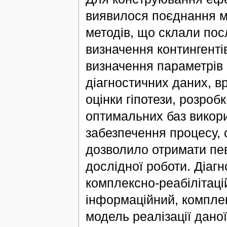
виявилося поєднання ме
методів, що склали пос
визначення контингентів
визначення параметрів 
діагностичних даних, в
оцінки гіпотези, розро
оптимальних баз викор
забезпечення процесу, 
дозволило отримати пев
дослідної роботи. Діаг
комплексно-реабілітаці
інформаційний, комплек
модель реалізації дано