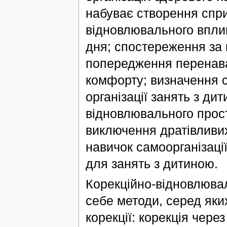
набуває створення спри
відновлювального вплив
дня; спостереження за 
попередження перенава
комфорту; визначення с
організації занять з ди
відновлювального прост
виключення дратівливи
навичок самоорганізаці
для занять з дитиною.
Корекційно-відновлювал
себе методи, серед яки
корекції: корекція чере