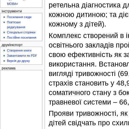
ретельна діагностика д
МОВА»
інструменти
кожною дитиною; та діє
Посилання сюди
кожному з дітей).
Пов'язані
редагування
Спеціальні сторінки
Комплекс створений в і
Постійне посилання
освітнього закладів пр
друк/експорт
Створення книги
свою ефективність як за
Завантажити як PDF
Версія до друку
використання. Встановл
реклама
вигляді тривожності (69
страхів становить у 48,
соматичного стану з бо
травневої системи ‒ 66
Прояви тривожності, як
дітей свідчать про схил