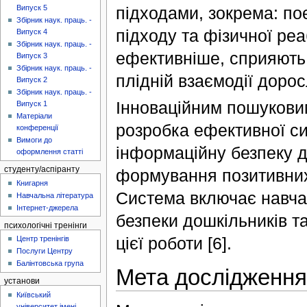
підходами, зокрема: по
Випуск 5
Збірник наук. праць. -
підходу та фізичної реа
Випуск 4
Збірник наук. праць. -
ефективніше, сприяють
Випуск 3
Збірник наук. праць. -
плідній взаємодії дорос
Випуск 2
Збірник наук. праць. -
Інноваційним пошуковим
Випуск 1
Матеріали
розробка ефективної си
конференції
Вимоги до
інформаційну безпеку д
оформлення статті
студенту/аспіранту
формування позитивних
Книгарня
Система включає навча
Навчальна література
Інтернет-джерела
безпеки дошкільників т
психологічні тренінги
цієї роботи [6].
Центр тренінгів
Послуги Центру
Балінтовська група
Мета дослідження
установи
Київський
університет імені