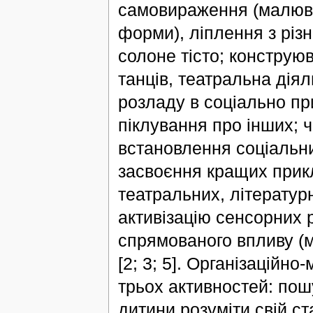
самовираження (малюван
форми), ліплення з різн
солоне тісто; конструюв
танців, театральна діял
розладу в соціально при
піклування про інших; ч
встановлення соціальни
засвоєння кращих прикл
театральних, літератур
активізацію сенсорних 
спрямованого впливу (м
[2; 3; 5]. Організаційн
трьох активностей: пош
дитини розуміти свій с