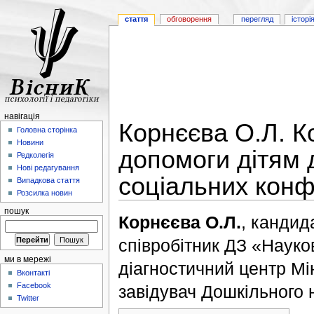
стаття
обговорення
перегляд
історі
навігація
Корнєєва О.Л. Ко
Головна сторінка
Новини
допомоги дітям 
Редколегія
Нові редагування
соціальних конф
Випадкова стаття
Розсилка новин
пошук
Корнєєва О.Л.
, кандид
співробітник ДЗ «Науко
ми в мережі
діагностичний центр Мі
Вконтакті
Facebook
завідувач Дошкільного
Twitter