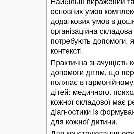
Найбільш виражений та 
основних умов комплекс
додаткових умов в дош
організаційна складова 
потребують допомоги, 
контексті.
Практична значущість к
допомоги дітям, що пер
полягає в гармонійному
дітей: медичного, психо
кожної складової має р
діагностики із формув
для кожної дитини.
Для конструювання ефе