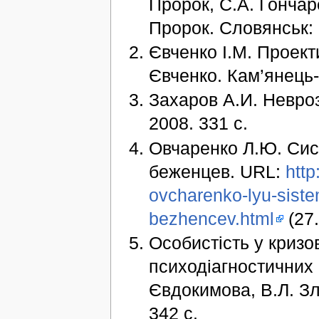
Пророк, С.А. Гончаре
Пророк. Словянськ: 
Євченко І.М. Проекти
Євченко. Кам’янець-
Захаров А.И. Невроз
2008. 331 с.
Овчаренко Л.Ю. Си
беженцев. URL:
http
ovcharenko-lyu-sist
bezhencev.html
(27.
Особистість у кризо
психодіагностичних 
Євдокимова, В.Л. Зл
342 с.