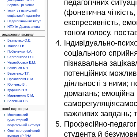
педагогічних ситуац
Бориса Грінченка
(фонетична чіткість,
Інститут психології і
соціальної педагогіки
експресивність, емоц
Педагогічний інститут
НПУ ім.Драгоманова
тоном голосу, поста
редколегія віснику
Індивідуально-психо
Безпалько О.В.
Іванов О.В.
соціального сприйня
Побірченко Н.А.
Сєргєєнкова О.П.
пізнавальна зацікавл
Чернобровкін В.М.
Бакланов К.В.
потенційних можливо
Веретенко Т.Г.
Прокопович Є.М.
діяльності з ними; п
Юрченко В.І.
Кудикіна Н.В.
домагань; емоційна 
Мартиненко С.М.
саморегуляціясамост
Бєлєнька Г.В.
наші партнери
важливих завдань; т
Московський
гуманітарний
Професійно-педагогі
педагогічний інститут
Освітньо-суспільний
студента й безумовн
журнал «РІДНА