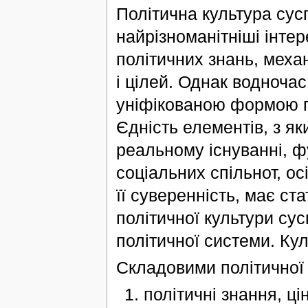
Політична культура сус
найрізноманітніші інте
політичних знань, механ
і цілей. Однак водночас
уніфікованою формою пол
Єдність елементів, з як
реальному існуванні, фу
соціальних спільнот, ос
її суверенність, має ст
політичної культури сус
політичної системи. Ку
Складовими політичної 
політичні знання, ці