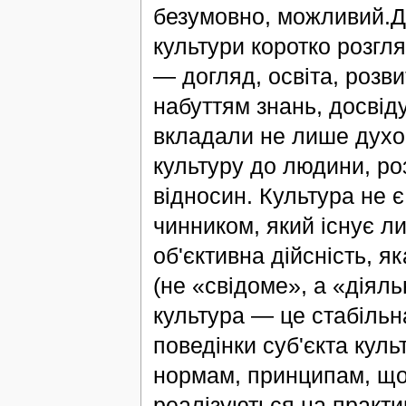
безумовно, можливий.Дл
культури коротко розглян
— догляд, освіта, розви
набуттям знань, досвіду
вкладали не лише духов
культуру до людини, ро
відносин. Культура не 
чинником, який існує л
об'єктивна дійсність, як
(не «свідоме», а «діял
культура — це стабільна
поведінки суб'єкта кул
нормам, принципам, що 
реалізуються на практ