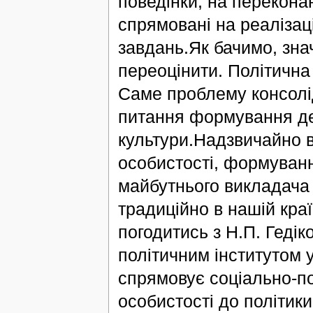
поведінки, на переконан
спрямовані на реалізац
завдань.Як бачимо, зна
переоцінити. Політична 
Саме проблему консолід
питання формування де
культури.Надзвичайно в
особистості, формуванн
майбутнього викладача 
традиційно в нашій кра
погодитись з Н.П. Геді
політичним інститутом у
спрямовує соціально-по
особистості до політики