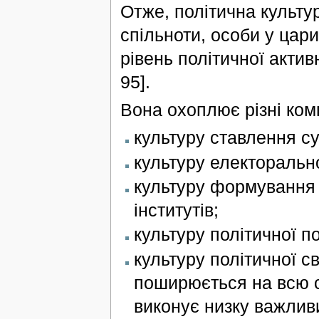
Отже, політична культур
спільноти, особи у цари
рівень політичної активно
95].
Вона охоплює різні комп
культуру ставлення су
культуру електоральн
культуру формування 
інститутів;
культуру політичної п
культуру політичної с
поширюється на всю с
виконує низку важлив