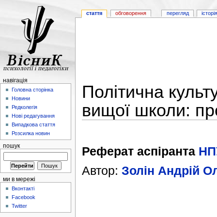
стаття
обговорення
перегляд
історі
навігація
Політична культ
Головна сторінка
Новини
вищої школи: п
Редколегія
Нові редагування
Випадкова стаття
Розсилка новин
пошук
Реферат аспіранта
НП
Автор:
Золін Андрій О
ми в мережі
Вконтакті
Facebook
Twitter