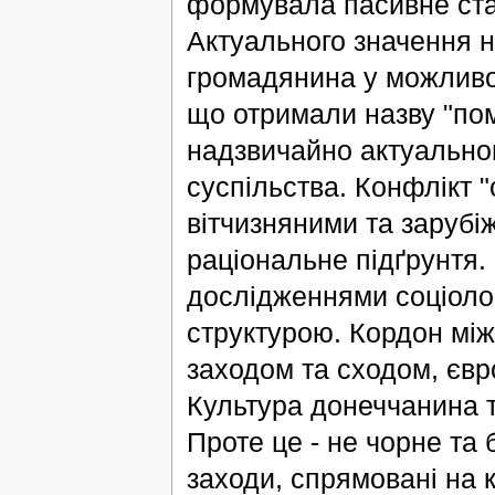
формувала пасивне ста
Актуального значення н
громадянина у можливост
що отримали назву "по
надзвичайно актуально
суспільства. Конфлікт "
вітчизняними та зарубі
раціональне підґрунтя. 
дослідженнями соціолог
структурою. Кордон між
заходом та сходом, євр
Культура донеччанина та
Проте це - не чорне та 
заходи, спрямовані на 