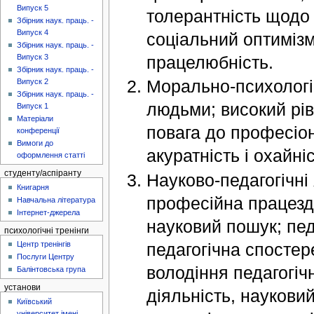
Випуск 5
толерантність щодо і
Збірник наук. праць. -
Випуск 4
соціальний оптимізм
Збірник наук. праць. -
працелюбність.
Випуск 3
Збірник наук. праць. -
Морально-психологічн
Випуск 2
Збірник наук. праць. -
людьми; високий ріве
Випуск 1
Матеріали
повага до професіон
конференції
Вимоги до
акуратність і охайні
оформлення статті
студенту/аспіранту
Науково-педагогічні 
Книгарня
професійна працезда
Навчальна література
Інтернет-джерела
науковий пошук; пед
психологічні тренінги
педагогічна спостере
Центр тренінгів
Послуги Центру
володіння педагогіч
Балінтовська група
установи
діяльність, науковий
Київський
університет імені