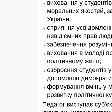
виховання у студентів
моральних якостей, за
України;
сприяння усвідомленн
невід'ємних прав люд
забезпечення розумін
виховання в молоді по
політичному житті;
озброєння студентів у
допомогою демократич
формування вмінь у м
розвитку політичної к
Педагог виступає суб'єктом у системі формування політичної культури. Інструментом його впливу на студента є його культура, особистісні якості, вміння. Дана ПС діє й на педагога, розвиваючи в нього одні якості й викорінюючи інші. Саме від педагогів залежить дотримання принципів загального, особливого й одиничного системою формування політичної культури майбутніх педагогів вищої школи. У кожному конкретному навчальному закладі, окрім спільних рис, властивих для таких систем ВНЗ, можуть і повинні бути відмінності. Це індивідуальне обличчя зумовлене тими ідеями, якими живе педагогічний колектив, його кваліфікацією, усвідомленням і наполегливим прагненням створити систему, яка найбільше відповідає даним конкретним умовам.Педагог організовує процес формування політичної культури за допомогою педагогічного впливу - методів і форм, які є обов'язковим структурним компонентом будь-якої педагогічної системи. Під методами формування політичної культури майбутніх педагогів вищої школи розуміємо шляхи і способи взаємопов'язаної діяльності суб'єктів означеної системи для розвитку демократичної політичної культури студентів та опанування ними вміннями щодо її формування в учнів 1ІТНЗ, а також способи впливу на свідомість, волю, почуття, поведінку суб'єктів системи для досягнення мети.Форма розвитку політичної культури майбутніх педагогів вищої школи - це варіант організації даного процесу. Вибір форм зумовлюється конкретними завданнями системи, суб'єктами тощо. У ВНЗ формування політичної культури студентів може здійснюватися через використання можливостей навчальних предметів, проведення виховних заходів, демократизацію студентського життя.За допомогою критеріїв можна встановити, який досягнуто результат і чи відповідає він меті. Система потребує критеріїв оцінки всіх структурних і функціональних компонентів системи в досягненні мети, щоб коригувати та регулювати результат. Ефективність системи якраз і визначається співвідношенням між метою і досягнутим результатом. "У нашому дослідженні, - як відзначає О.Внукова, - кінцевим вважаємо той результат, який виявляємо у випускників ВНЗ, проміжним - у студентів різних років навчання, хоча ефективність даної системи загалом оцінюватиметься за результатами функціонування тієї системи, для якої готується спеціаліст, тобто для системи розвитку політичної культури учнів професійно-технічних навчальних закладів" [2,с.61-62]Головним компонентом системи формування політичної культури майбутніх педагогів вищої школи є студент. Він - не об'єкт впливу, а особистість, здатна за допомогою педагогів та інших суб'єктів системи розвивати й формувати в собі потрібні якості, знання, вміння для життя в умовах демократичного громадянського суспільства. Студент має здатність до саморозвитку, тобто в належних умовах навіть без власних цілеспрямованих зусиль він розвивається. Крім того, він має усвідомлену здатність до самовдосконалення своїх особистісних якостей. Якщо авторитарна педагогічна система зумовлювала вплив із метою формування в людини наперед заданих державою чи суспільством якостей, то демократичний устрій, надаючи людині права і свободи та покладаючи на неї відповідальність за себе, передбачає таку ПС, яка враховує прогнозовані потреби самої людини. Тобто, студент із його запитами й потребами в сучасному і майбутньому житті визначає процес розвитку політичної культури, його зміст і методи. Оскільки політична культура є важливою складовою громадянського становлення особистості, займає визначне місце в соціально-професійній діяльності педагога вищої школи, то очевидними стають потреби сьогоднішніх студентів - майбутніх педагогів професійно-технічних навчальних закладів - у належному рівні розвитку політичної культури й у готовності до її формування.Вирішальною умовою і засобом розвитку особистості студента, а отже й політичної культури, є його діяльність. Студент сьогодні повинен бути в позиції 