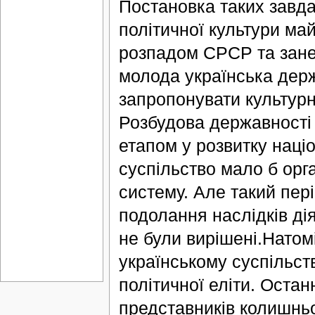
Постановка таких завда
політичної культури май
розпадом СРСР та зане
молода українська дер
запропонувати культур
Розбудова державності
етапом у розвитку націо
суспільство мало б орга
систему. Але такий пер
подолання наслідків дія
не були вирішені.Натомі
українському суспільст
політичної еліти. Оста
представників колишньо