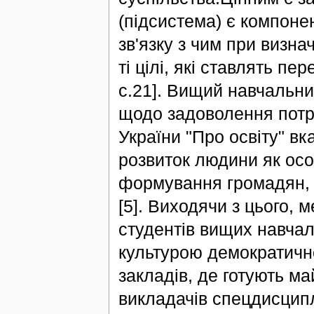
(підсистема) є компонен
зв'язку з чим при визнач
ті цілі, які ставлять пе
с.21]. Вищий навчальний
щодо задоволення потре
України "Про освіту" вк
розвиток людини як особ
формування громадян, з
[5]. Виходячи з цього, 
студентів вищих навчал
культурою демократичн
закладів, де готують м
викладачів спецдисципл