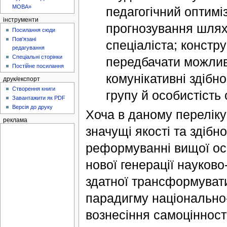
МОВА»
педагогічний оптимі
інструменти
прогнозування шлях
Посилання сюди
Пов'язані
спеціаліста; констр
редагування
Спеціальні сторінки
передбачати можливі
Постійне посилання
комунікативні здібн
друк/експорт
Створення книги
групу й особистість 
Завантажити як PDF
Версія до друку
Хоча в даному переліку
реклама
значущі якості та здібн
реформуванні вищої осв
нової генерації науково
здатної трансформувати
парадигму національно
вознесіння самоцінності