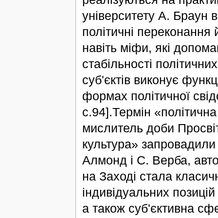
університету А. Браун 
політичні переконання й ц
навіть міфи, які допома
стабільності політичних
суб'єктів виконує функц
формах політичної свідо
с.94].Термін «політична
мислитель доби Просвіт
культура» запровадили у
Алмонд і С. Верба, авт
на Заході стала класич
індивідуальних позицій 
а також суб'єктивна сфе