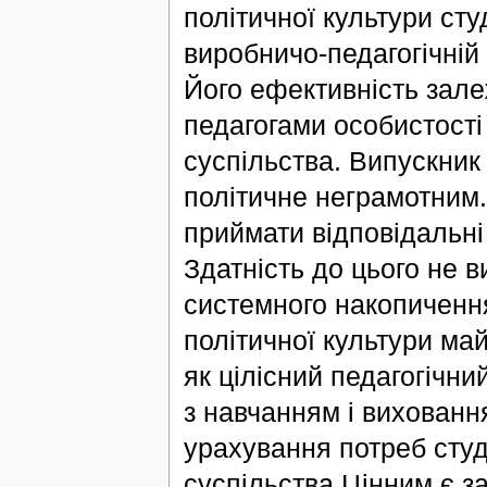
політичної культури сту
виробничо-педагогічній д
Його ефективність зале
педагогами особистості 
суспільства. Випускник
політичне неграмотним.
приймати відповідальні
Здатність до цього не в
системного накопичення
політичної культури ма
як цілісний педагогічни
з навчанням і вихованн
урахування потреб студ
суспільства.Цінним є за