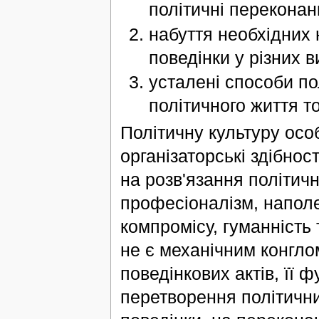
політичні переконан
набуття необхідних 
поведінки у різних 
усталені способи по
політичного життя т
Політичну культуру особ
організаторські здібнос
на розв'язання політичн
професіоналізм, наполег
компромісу, гуманність 
не є механічним конгло
поведінкових актів, її
перетворення політичних