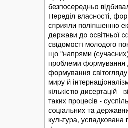
безпосередньо відбива
Переділ власності, фор
сприяли поліпшенню еко
держави до освітньої с
свідомості молодого по
що "напрями (сучасних)
проблеми формування де
формування світогляду 
миру й інтернаціоналіз
кількістю дисертацій - ві
таких процесів - суспіл
соціальних та державни
культура, успадкована 