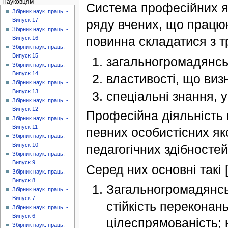
науковцям
Система професійних як
Збірник наук. праць. -
Випуск 17
ряду вчених, що працюю
Збірник наук. праць. -
повинна складатися з т
Випуск 16
Збірник наук. праць. -
Випуск 15
загальногромадянськ
Збірник наук. праць. -
Випуск 14
властивості, що виз
Збірник наук. праць. -
Випуск 13
спеціальні знання, у
Збірник наук. праць. -
Випуск 12
Професійна діяльність 
Збірник наук. праць. -
Випуск 11
певних особистісних як
Збірник наук. праць. -
Випуск 10
педагогічних здібностей
Збірник наук. праць. -
Випуск 9
Серед них основні такі [7
Збірник наук. праць. -
Випуск 8
Загальногромадянськ
Збірник наук. праць. -
Випуск 7
стійкість переконань
Збірник наук. праць. -
Випуск 6
цілеспрямованість; 
Збірник наук. праць. -