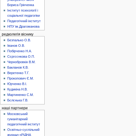
Бориса Грінченка
Інститут психології і
соціальної педагогіки
Педагогічний інститут
НПУ ім.Драгоманова
редколегія віснику
Безпалько О.В.
Іванов О.В.
Побірченко Н.А.
Сєргєєнкова О.П.
Чернобровкін В.М.
Бакланов К.В.
Веретенко Т.Г.
Прокопович Є.М.
Юрченко В.І.
Кудикіна Н.В.
Мартиненко С.М.
Бєлєнька Г.В.
наші партнери
Московський
гуманітарний
педагогічний інститут
Освітньо-суспільний
журнал «РІДНА