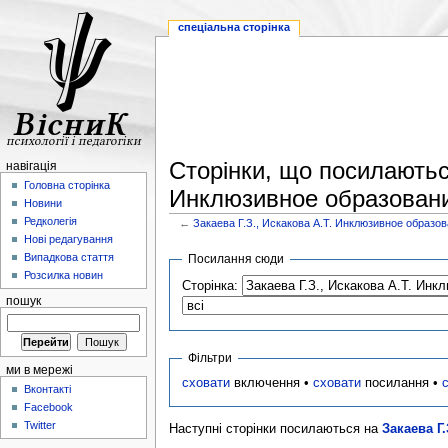
спеціальна сторінка
Сторінки, що посилаютьс
навігація
Головна сторінка
Инклюзивное образовани
Новини
Редколегія
←
Закаева Г.З., Искакова А.Т. Инклюзивное образо
Нові редагування
Випадкова стаття
Посилання сюди
Розсилка новин
Сторінка:
пошук
Фільтри
ми в мережі
сховати
включення •
сховати
посилання •
Вконтакті
Facebook
Twitter
Наступні сторінки посилаються на
Закаева Г