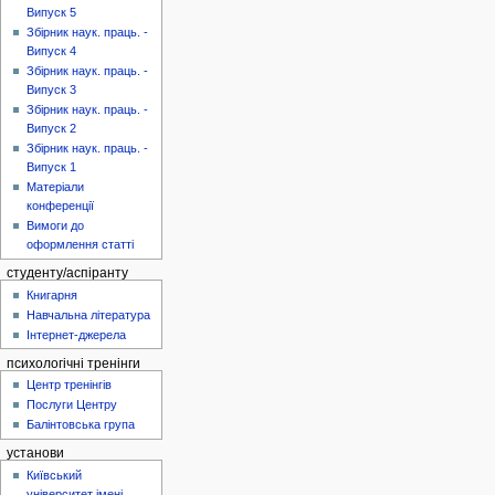
Випуск 5
Збірник наук. праць. -
Випуск 4
Збірник наук. праць. -
Випуск 3
Збірник наук. праць. -
Випуск 2
Збірник наук. праць. -
Випуск 1
Матеріали
конференції
Вимоги до
оформлення статті
студенту/аспіранту
Книгарня
Навчальна література
Інтернет-джерела
психологічні тренінги
Центр тренінгів
Послуги Центру
Балінтовська група
установи
Київський
університет імені