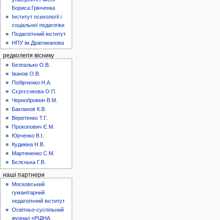
Бориса Грінченка
Інститут психології і
соціальної педагогіки
Педагогічний інститут
НПУ ім.Драгоманова
редколегія віснику
Безпалько О.В.
Іванов О.В.
Побірченко Н.А.
Сєргєєнкова О.П.
Чернобровкін В.М.
Бакланов К.В.
Веретенко Т.Г.
Прокопович Є.М.
Юрченко В.І.
Кудикіна Н.В.
Мартиненко С.М.
Бєлєнька Г.В.
наші партнери
Московський
гуманітарний
педагогічний інститут
Освітньо-суспільний
журнал «РІДНА