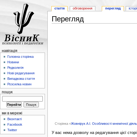
стаття
обговорення
перегляд
істор
Перегляд
навігація
Головна сторінка
Новини
Редколегія
Нові редагування
Випадкова стаття
Розсилка новин
пошук
ми в мережі
Вконтакті
Сторінка «
Жовнірук А.І. Особливості мнемічної діял
Facebook
Twitter
У вас нема дозволу на редагування цієї сторі