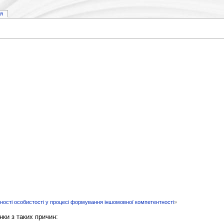
ія
ьності особистості у процесі формування іншомовної компетентності
»
нки з таких причин: