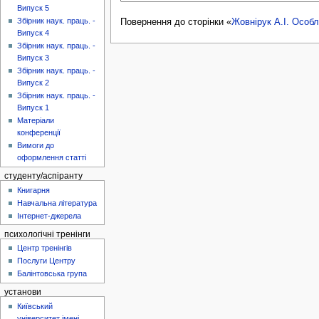
Випуск 5
Збірник наук. праць. -
Повернення до сторінки «
Жовнірук А.І. Особл
Випуск 4
Збірник наук. праць. -
Випуск 3
Збірник наук. праць. -
Випуск 2
Збірник наук. праць. -
Випуск 1
Матеріали
конференції
Вимоги до
оформлення статті
студенту/аспіранту
Книгарня
Навчальна література
Інтернет-джерела
психологічні тренінги
Центр тренінгів
Послуги Центру
Балінтовська група
установи
Київський
університет імені