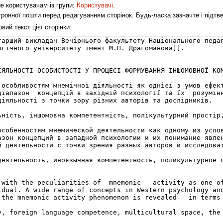
ше користувачам із групи:
Користувачі
.
ронної пошти перед редагуванням сторінок. Будь-ласка зазначте і підт
ий текст цієї сторінки: