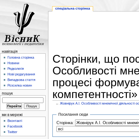
спеціальна сторінка
навігація
Сторінки, що по
Головна сторінка
Новини
Особливості мнем
Редколегія
Нові редагування
процесі формув
Випадкова стаття
Розсилка новин
компетентності»
пошук
←
Жовнірук А.І. Особливості мнемічної діяльності 
Посилання сюди
ми в мережі
Вконтакті
Сторінка:
Facebook
Twitter