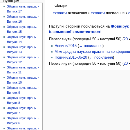
науковцям
Фільтри
Збірник наук. праць. -
Випуск 17
сховати
включення •
сховати
посилання •
Збірник наук. праць. -
Випуск 16
Наступні сторінки посилаються на
Жовнірук 
Збірник наук. праць. -
іншомовної компетентності
:
Випуск 15
Збірник наук. праць. -
Переглянути (попередні 50 • наступні 50) (
20
Випуск 14
Новини/2015
(
← посилання
)
Збірник наук. праць. -
Міжнародна науково-практична конференція
Випуск 13
Новини/2015-06-20
(
← посилання
)
Збірник наук. праць. -
Випуск 12
Переглянути (попередні 50 • наступні 50) (
20
Збірник наук. праць. -
Випуск 11
Збірник наук. праць. -
Випуск 10
Збірник наук. праць. -
Випуск 9
Збірник наук. праць. -
Випуск 8
Збірник наук. праць. -
Випуск 7
Збірник наук. праць. -
Випуск 6
Збірник наук. праць. -