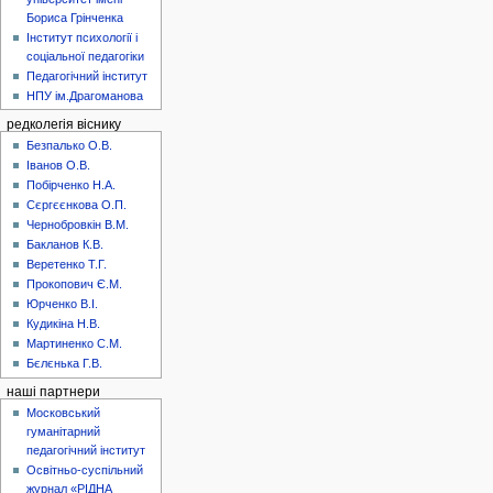
Бориса Грінченка
Інститут психології і
соціальної педагогіки
Педагогічний інститут
НПУ ім.Драгоманова
редколегія віснику
Безпалько О.В.
Іванов О.В.
Побірченко Н.А.
Сєргєєнкова О.П.
Чернобровкін В.М.
Бакланов К.В.
Веретенко Т.Г.
Прокопович Є.М.
Юрченко В.І.
Кудикіна Н.В.
Мартиненко С.М.
Бєлєнька Г.В.
наші партнери
Московський
гуманітарний
педагогічний інститут
Освітньо-суспільний
журнал «РІДНА