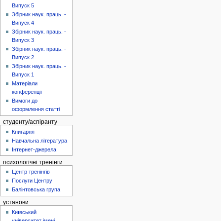
Випуск 5
Збірник наук. праць. -
Випуск 4
Збірник наук. праць. -
Випуск 3
Збірник наук. праць. -
Випуск 2
Збірник наук. праць. -
Випуск 1
Матеріали
конференції
Вимоги до
оформлення статті
студенту/аспіранту
Книгарня
Навчальна література
Інтернет-джерела
психологічні тренінги
Центр тренінгів
Послуги Центру
Балінтовська група
установи
Київський
університет імені