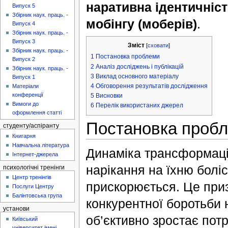
наративна ідентичність
Випуск 5
Збірник наук. праць. -
мобінгу (моберів)
.
Випуск 4
Збірник наук. праць. -
Випуск 3
Зміст
[
сховати
]
Збірник наук. праць. -
1
Постановка проблеми
Випуск 2
2
Аналіз досліджень і публікацій
Збірник наук. праць. -
3
Виклад основного матеріалу
Випуск 1
4
Обговорення результатів дослідження
Матеріали
конференції
5
Висновки
Вимоги до
6
Перелік використаних джерел
оформлення статті
Постановка проб
студенту/аспіранту
Книгарня
Навчальна література
Динаміка трансформації
Інтернет-джерела
нарікання на їхню боліс
психологічні тренінги
Центр тренінгів
прискорюється. Це приз
Послуги Центру
Балінтовська група
конкурентної боротьби н
установи
об’єктивно зростає пот
Київський
університет імені