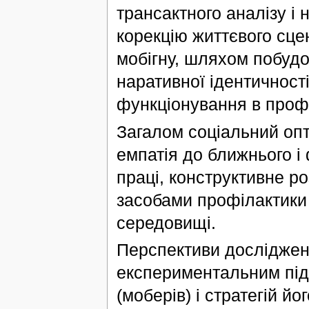
трансактного аналізу і
корекцію життєвого сцен
мобігну, шляхом побудо
наративної ідентичност
функціонування в проф
Загалом соціальний опти
емпатія до ближнього і 
праці, конструктивне р
засобами профілактики 
середовищі.
Перспективи дослідженн
експериментальним під
(моберів) і стратегій 