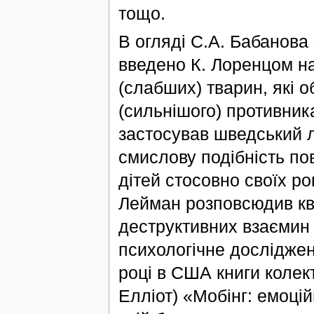
тощо.
В огляді С.А. Бабанова
введено К. Лоренцом на
(слабших) тварин, які 
(сильнішого) противни
застосував шведський л
смислову подібність по
дітей стосовно своїх ро
Лейман розповсюдив кв
деструктивних взаємин 
психологічне досліджен
році в США книги колект
Елліот) «Мобінг: емоці