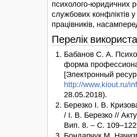
психолого-юридичних 
службових конфліктів у
працівників, насамперед
Перелік використ
Бабанов С. А. Психо
форма профессиона
[Электронный ресурс
http://www.kiout.ru/i
28.05.2018).
Березко І. В. Кризов
/ І. В. Березко // Ак
Вип. 8. – С. 109–122
Бондарчук М. Начизм