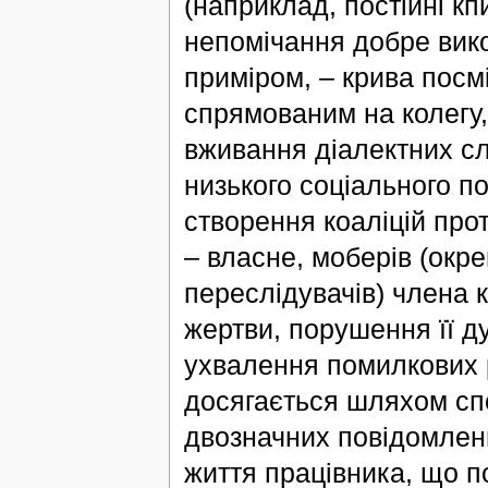
(наприклад, постійні к
непомічання добре вико
приміром, – крива пос
спрямованим на колегу,
вживання діалектних сл
низького соціального 
створення коаліцій прот
– власне, моберів (окре
переслідувачів) члена 
жертви, порушення її д
ухвалення помилкових р
досягається шляхом сп
двозначних повідомлень
життя працівника, що п