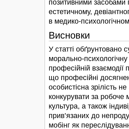
позитивними засобами п
естетичному, девіантно
в медико-психологічном
Висновки
У статті обґрунтовано с
морально-психологічну 
професійній взаємодії п
що професійні досягне
особистісна зрілість не
конкурувати за робоче м
культура, а також індив
прив’язаних до непроду
мобінг як переслідуванн