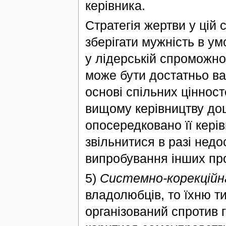
керівника.
Стратегія жертви у цій с
зберігати мужність в ум
у лідерській спроможно
може бути достатньо ва
основі спільних цінност
вищому керівництву доц
опосередковано її кері
звільнитися в разі недо
випробування інших про
5)
Системно-корекційн
владолюбців, то їхню т
організований спротив г