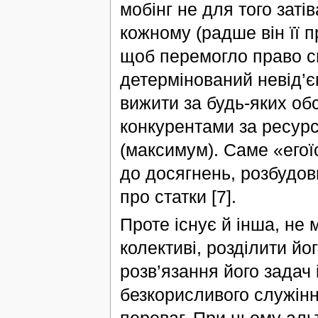
мобінг не для того заті
кожному (радше він її п
щоб перемогло право си
детермінований невід’
вижити за будь-яких обс
конкурентами за ресурс
(максимум). Саме «егої
до досягнень, розбудов
про статки [7].
Проте існує й інша, не
колективі, розділити йо
розв’язання його задач 
безкорисливого служінн