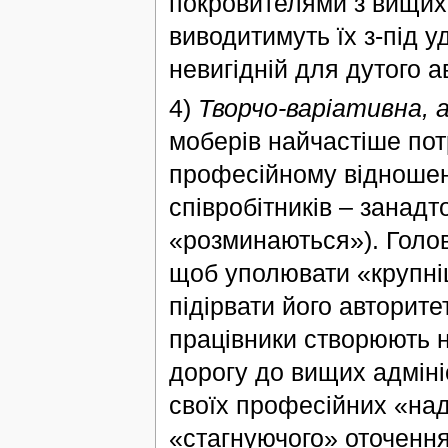
покровителями з вищих 
виводитимуть їх з-під у
невигідній для дутого а
4)
Творчо-варіативна,
моберів найчастіше пот
професійному відношенн
співробітників – занадт
«розминаються»). Голов
щоб уполювати «крупніш
підірвати його авторите
працівники створюють н
дорогу до вищих адміні
своїх професійних «на
«стагнуючого» оточення