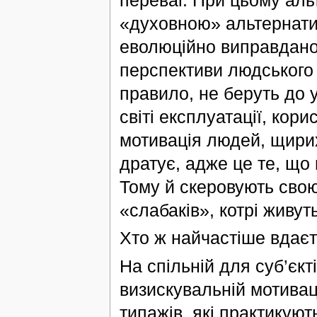
переваг. При цьому аль
«духовною» альтернати
еволюційно виправдано
перспективи людського р
правило, не беруть до 
світі експлуатації, кори
мотивація людей, щирих
дратує, адже це те, що
Тому й скеровують свою
«слабаків», котрі живуть
Хто ж найчастіше вдаєт
На спільній для суб’єкті
визискувальній мотивац
типажів, які практикуют