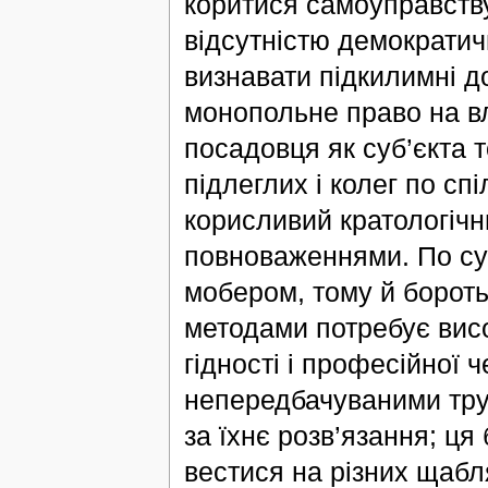
коритися самоуправству
відсутністю демократичн
визнавати підкилимні д
монопольне право на вл
посадовця як суб’єкта т
підлеглих і колег по сп
корисливий кратологіч
повноваженнями. По су
мобером, тому й борот
методами потребує висо
гідності і професійної ч
непередбачуваними труд
за їхнє розв’язання; ц
вестися на різних щабля