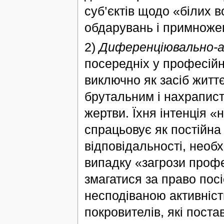
суб’єктів щодо «білих в
обдарувань і примноже
2)
Диференціювально-а
посередніх у професійн
виключно як засіб житт
брутальним і нахрапист
жертви. Їхня інтенція «
спрацьовує як постійна 
відповідальності, необх
випадку «загрози профе
змагатися за право посі
несподіваною активніст
покровителів, які пост