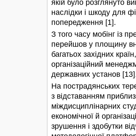
якій було розглянуто ви
наслідки і шкоду для ф
попередження [1].
З того часу мобінг із п
перейшов у площину вн
багатьох західних країн
організаційний менеджм
державних установ [13]
На пострадянських тер
з відставанням приблиз
міждисциплінарних студі
економічної й організац
зрушення і здобутки ві