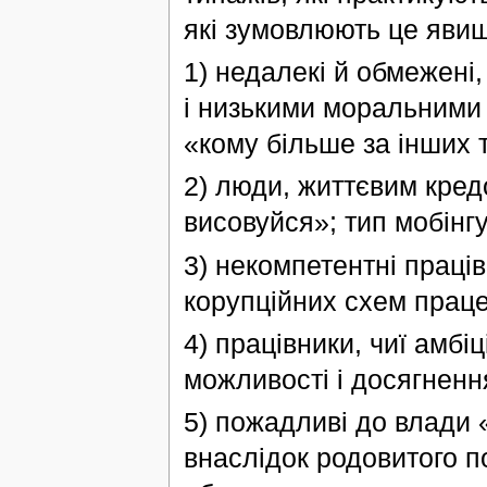
які зумовлюють це явищ
1) недалекі й обмежені
і низькими моральними 
«кому більше за інших т
2) люди, життєвим кред
висовуйся»; тип мобінг
3) некомпетентні праці
корупційних схем праце
4) працівники, чиї амбі
можливості і досягненн
5) пожадливі до влади «
внаслідок родовитого 