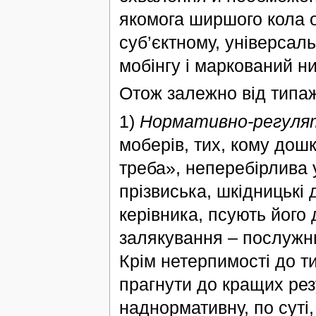
якомога ширшого кола о
суб’єктному, універсал
мобінгу і маркований н
Отож залежно від типаж
1)
Нормативно-регуля
моберів, тих, кому дош
треба», неперебірлива 
прізвиська, шкідницькі 
керівника, псують його 
залякування – послужний
Крім нетерпимості до т
прагнути до кращих рез
наднормативну, по суті,