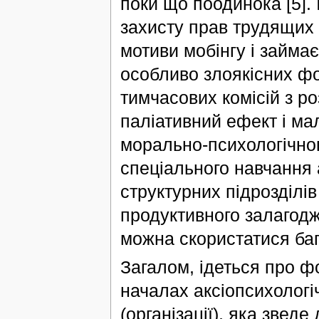
поки що поодинока [5]. 
захисту прав трудящих 
мотиви мобінгу і займа
особливо злоякісних ф
тимчасових комісій з ро
паліативний ефект і м
морально-психологічного
спеціального навчання а
структурних підрозділів
продуктивного залагодж
можна скористатися баг
Загалом, ідеться про ф
началах аксіопсихологі
(організації), яка звед