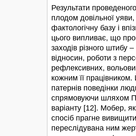
Результати проведеног
плодом довільної уяви,
фактологічну базу і вп
цього випливає, що про
заходів різного штибу 
відносин, роботи з пер
рефлексивних, вольови
кожним її працівником.
патернів поведінки люди
спрямовуючи шляхом П
варіанту [12]. Мобер, 
спосіб прагне вивищит
переслідувана ним жерт