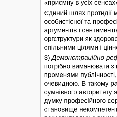
«приємну в усіх сенсах
Єдиний шлях протидії м
особистісної та профес
аргументів і сентименті
оргструктури як здорово
спільними цілями і цін
3)
Демонстраційно-реф
потрібно виманювати з
променями публічності,
очевидною. В такому ра
сумнівного авторитету 
думку професійного се
становище некомпетентн