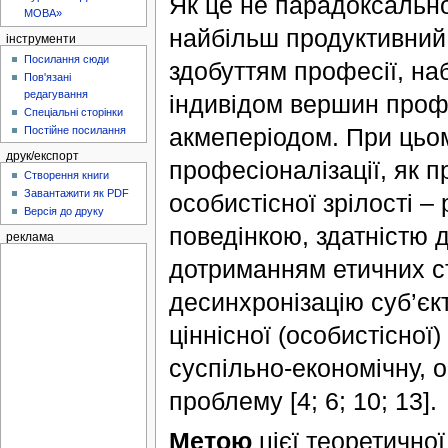
Як це не парадоксально
МОВА»
найбільш продуктивний 
інструменти
Посилання сюди
здобуттям професії, на
Пов'язані
редагування
індивідом вершин профе
Спеціальні сторінки
акмеперіодом. При цьо
Постійне посилання
друк/експорт
професіоналізації, як 
Створення книги
Завантажити як PDF
особистісної зрілості 
Версія до друку
поведінкою, здатністю 
реклама
дотриманням етичних ст
десинхронізацію суб’єкт
ціннісної (особистісної
суспільно-економічну, 
проблему [4; 6; 10; 13].
Метою
цієї теоретично