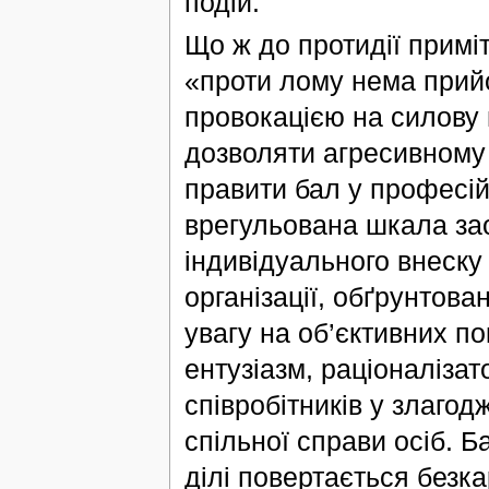
подій.
Що ж до протидії примі
«проти лому нема прийо
провокацією на силову 
дозволяти агресивному 
правити бал у професі
врегульована шкала зао
індивідуального внеску
організації, обґрунтов
увагу на об’єктивних п
ентузіазм, раціоналізат
співробітників у злагод
спільної справи осіб. Б
ділі повертається безк