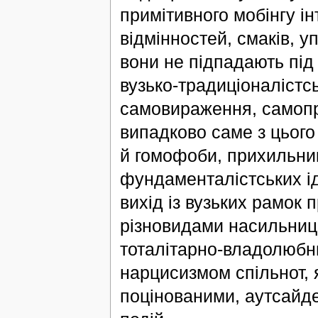
примітивного мобінгу і
відмінностей, смаків, 
вони не підпадають під
вузько-традиціоналістс
самовираження, самопр
випадково саме з цього
й гомофоби, прихильник
фундаменталістських ід
вихід із вузьких рамок 
різновидами насильниць
тоталітарно-владолюбн
нарцисизмом спільнот,
поцінованими, аутсайд