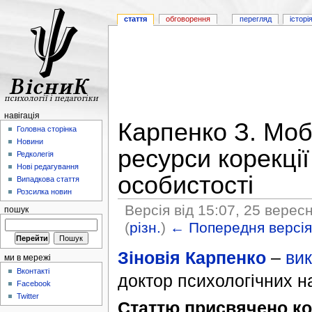
стаття
обговорення
перегляд
історі
навігація
Карпенко З. Мобі
Головна сторінка
Новини
ресурси корекці
Редколегія
Нові редагування
особистості
Випадкова стаття
Розсилка новин
Версія від 15:07, 25 верес
пошук
(
різн.
)
← Попередня версі
Зіновія Карпенко
–
вик
ми в мережі
Вконтакті
доктор психологічних на
Facebook
Twitter
Статтю присвячено к