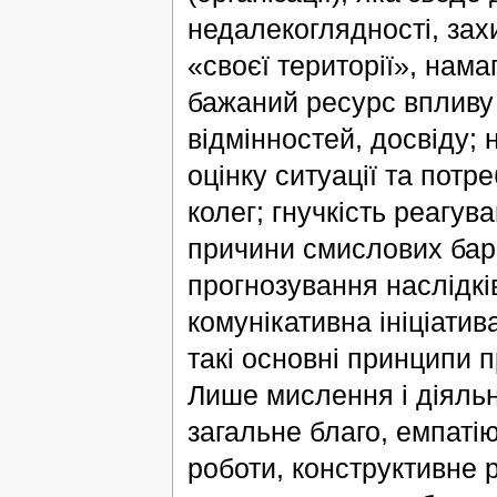
недалекоглядності, захи
«своєї території», нама
бажаний ресурс впливу і
відмінностей, досвіду;
оцінку ситуації та потр
колег; гнучкість реагув
причини смислових бар’
прогнозування наслідків
комунікативна ініціатив
такі основні принципи 
Лише мислення і діяльн
загальне благо, емпаті
роботи, конструктивне р