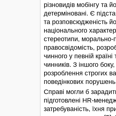
різновидів мобінгу та йо
детерміновані. Є підста
та розповсюдженість й
національного характер
стереотипи, морально-п
правосвідомість, розро
чинного у певній країні
чинників. З іншого бок
розроблення строгих ва
поведінкових порушень 
Справі могли б зарадити
підготовлені HR-менедж
затребуваність, їхня пр