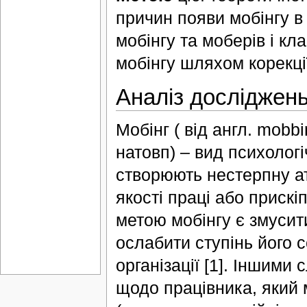
причин появи мобінгу в
мобінгу та моберів і кл
мобінгу шляхом корекці
Аналіз досліджень 
Мобінг ( від англ. mobb
натовп) – вид психологіч
створюють нестерпну ат
якості праці або прискі
метою мобінгу є змусити
ослабити ступінь його 
організації [1]. Іншими
щодо працівника, який 