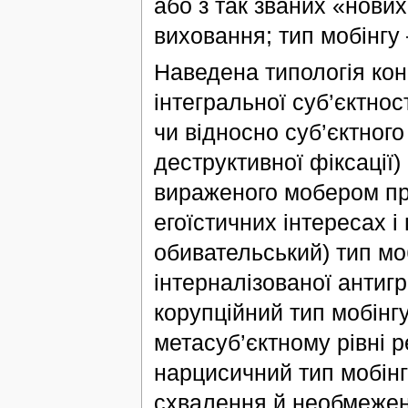
або з так званих «нови
виховання; тип мобінгу 
Наведена типологія ко
інтегральної суб’єктност
чи відносно суб’єктного 
деструктивної фіксації)
вираженого мобером при
егоїстичних інтересах і
обивательський) тип моб
інтерналізованої антиг
корупційний тип мобінг
метасуб’єктному рівні 
нарцисичний тип мобінг
схвалення й необмежено