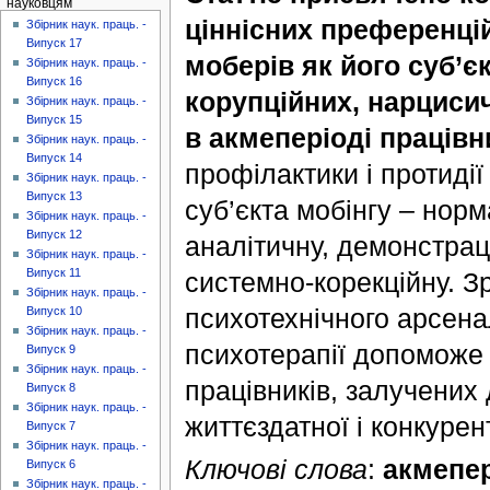
науковцям
ціннісних преференцій 
Збірник наук. праць. -
Випуск 17
моберів як його суб’є
Збірник наук. праць. -
Випуск 16
корупційних, нарцисич
Збірник наук. праць. -
Випуск 15
в акмеперіоді працівн
Збірник наук. праць. -
Випуск 14
профілактики і протидії
Збірник наук. праць. -
Випуск 13
суб’єкта мобінгу – нор
Збірник наук. праць. -
Випуск 12
аналітичну, демонстрац
Збірник наук. праць. -
Випуск 11
системно-корекційну. З
Збірник наук. праць. -
психотехнічного арсена
Випуск 10
Збірник наук. праць. -
психотерапії допоможе 
Випуск 9
Збірник наук. праць. -
працівників, залучених 
Випуск 8
Збірник наук. праць. -
життєздатної і конкуре
Випуск 7
Збірник наук. праць. -
Ключові слова
:
акмепер
Випуск 6
Збірник наук. праць. -