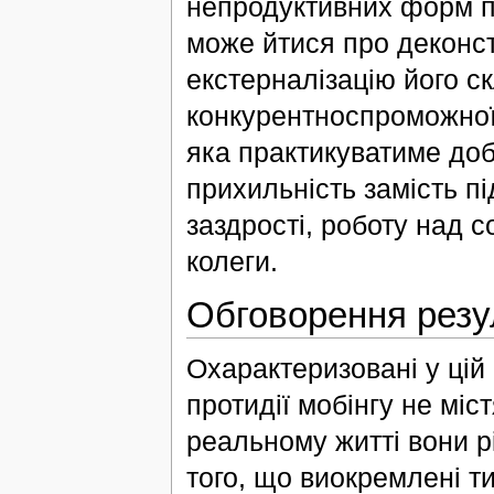
непродуктивних форм пс
може йтися про деконст
екстерналізацію його с
конкурентноспроможної 
яка практикуватиме доб
прихильність замість п
заздрості, роботу над 
колеги.
Обговорення резу
Охарактеризовані у цій с
протидії мобінгу не міс
реальному житті вони рі
того, що виокремлені т