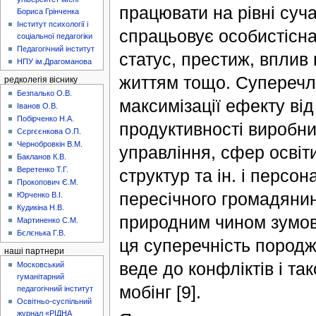
працювати на рівні суча
Бориса Грінченка
Інститут психології і
спрацьовує особистісна
соціальної педагогіки
Педагогічний інститут
статус, престиж, вплив
НПУ ім.Драгоманова
життям тощо. Суперечли
редколегія віснику
Безпалько О.В.
максимізації ефекту ві
Іванов О.В.
Побірченко Н.А.
продуктивності виробни
Сєргєєнкова О.П.
Чернобровкін В.М.
управління, сфер освіт
Бакланов К.В.
Веретенко Т.Г.
структур та ін. і перс
Прокопович Є.М.
пересічного громадянин
Юрченко В.І.
Кудикіна Н.В.
природним чином зумовл
Мартиненко С.М.
Бєлєнька Г.В.
ця суперечність пород
наші партнери
веде до конфліктів i та
Московський
гуманітарний
мобінг [9].
педагогічний інститут
Освітньо-суспільний
журнал «РІДНА