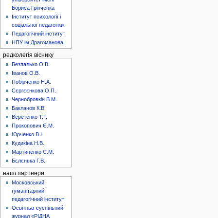
Бориса Грінченка
Інститут психології і
соціальної педагогіки
Педагогічний інститут
НПУ ім.Драгоманова
редколегія віснику
Безпалько О.В.
Іванов О.В.
Побірченко Н.А.
Сєргєєнкова О.П.
Чернобровкін В.М.
Бакланов К.В.
Веретенко Т.Г.
Прокопович Є.М.
Юрченко В.І.
Кудикіна Н.В.
Мартиненко С.М.
Бєлєнька Г.В.
наші партнери
Московський
гуманітарний
педагогічний інститут
Освітньо-суспільний
журнал «РІДНА