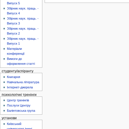
Випуск 5
Збірник наук. праць. -
Випуск 4
Збірник наук. праць. -
Випуск 3
Збірник наук. праць. -
Випуск 2
Збірник наук. праць. -
Випуск 1
Матеріали
конференції
Вимоги до
оформлення статті
студенту/аспіранту
Книгарня
Навчальна література
Інтернет-джерела
психологічні тренінги
Центр тренінгів
Послуги Центру
Балінтовська група
установи
Київський
університет імені