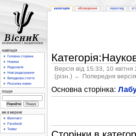
категорія
обговорення
перегляд
іс
навігація
Категорія:Науко
Головна сторінка
Новини
Версія від 15:33, 10 квітня
Редколегія
Нові редагування
(різн.) ← Попередня версія 
Випадкова стаття
Розсилка новин
Основна сторінка:
Лабу
пошук
ми в мережі
Вконтакті
Facebook
Twitter
Сторінки в катего