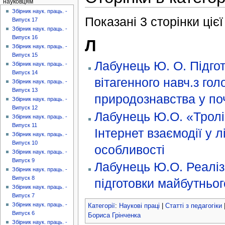
науковцям
Збірник наук. праць. -
Показані 3 сторінки цієї 
Випуск 17
Збірник наук. праць. -
Випуск 16
Л
Збірник наук. праць. -
Випуск 15
Лабунець Ю. О. Підго
Збірник наук. праць. -
Випуск 14
вітагенного навч.з го
Збірник наук. праць. -
Випуск 13
природознавства у по
Збірник наук. праць. -
Випуск 12
Лабунець Ю.О. «Тролі
Збірник наук. праць. -
Випуск 11
Інтернет взаємодії у л
Збірник наук. праць. -
Випуск 10
особливості
Збірник наук. праць. -
Випуск 9
Лабунець Ю.О. Реаліза
Збірник наук. праць. -
Випуск 8
підготовки майбутньог
Збірник наук. праць. -
Випуск 7
Збірник наук. праць. -
Категорії
:
Наукові праці
|
Статті з педагогіки
Випуск 6
Бориса Грінченка
Збірник наук. праць. -