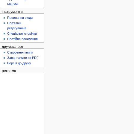
МОВА»
інструменти
Посилання сюди
Пов'язані
редагування
Спеціальні сторінки
Постійне посилання
друк/експорт
Створення книги
Завантажити як PDF
Версія до друку
реклама