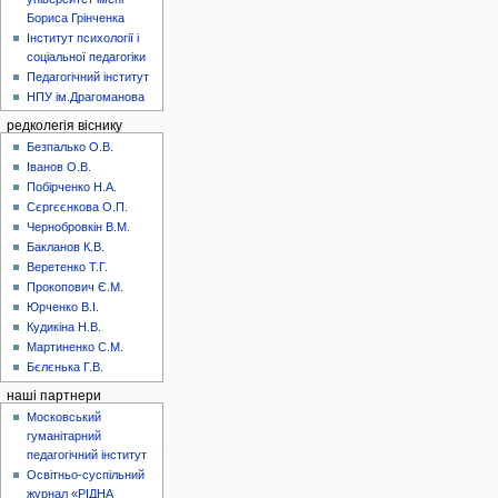
Бориса Грінченка
Інститут психології і
соціальної педагогіки
Педагогічний інститут
НПУ ім.Драгоманова
редколегія віснику
Безпалько О.В.
Іванов О.В.
Побірченко Н.А.
Сєргєєнкова О.П.
Чернобровкін В.М.
Бакланов К.В.
Веретенко Т.Г.
Прокопович Є.М.
Юрченко В.І.
Кудикіна Н.В.
Мартиненко С.М.
Бєлєнька Г.В.
наші партнери
Московський
гуманітарний
педагогічний інститут
Освітньо-суспільний
журнал «РІДНА