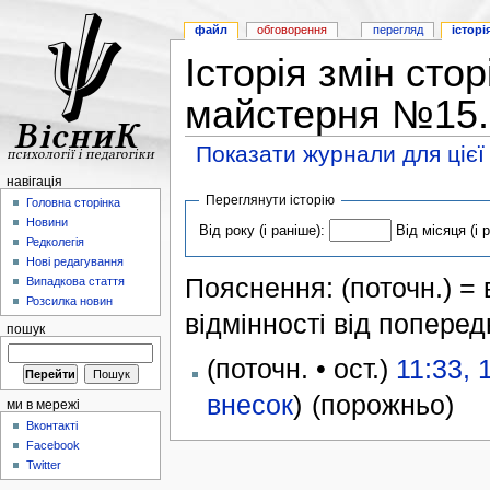
файл
обговорення
перегляд
історі
Історія змін сто
майстерня №15.
Показати журнали для цієї
навігація
Переглянути історію
Головна сторінка
Новини
Від року (і раніше):
Від місяця (і 
Редколегія
Нові редагування
Пояснення: (поточн.) = в
Випадкова стаття
Розсилка новин
відмінності від поперед
пошук
(поточн. • ост.)
11:33, 
внесок
)
(порожньо)
ми в мережі
Вконтакті
Facebook
Twitter