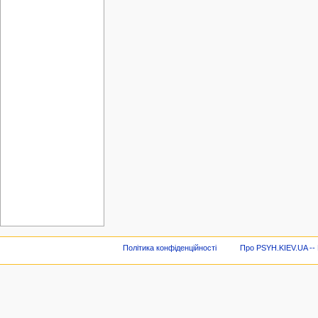
Політика конфіденційності
Про PSYH.KIEV.UA -- В