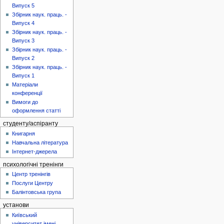
Випуск 5
Збірник наук. праць. -
Випуск 4
Збірник наук. праць. -
Випуск 3
Збірник наук. праць. -
Випуск 2
Збірник наук. праць. -
Випуск 1
Матеріали
конференції
Вимоги до
оформлення статті
студенту/аспіранту
Книгарня
Навчальна література
Інтернет-джерела
психологічні тренінги
Центр тренінгів
Послуги Центру
Балінтовська група
установи
Київський
університет імені